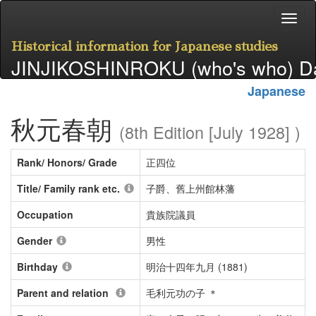
Historical information for Japanese studies
JINJIKOSHINROKU (who's who) D
Japanese
秋元春朝
(8th Edition [July 1928] )
Rank/ Honors/ Grade
正四位
Title/ Family rank etc.
子爵、舊上州館林藩
Occupation
貴族院議員
Gender
男性
Birthday
明治十四年九月 (1881)
Parent and relation
毛利元功の子 ＊