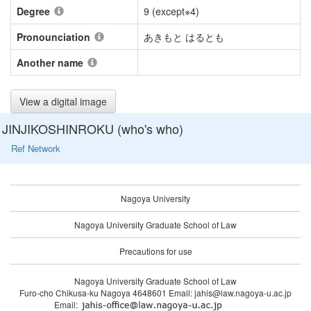
Degree
9 (except※4)
Pronounciation
あきもと はるとも
Another name
View a digital image
JINJIKOSHINROKU (who's who)
Ref Network
Nagoya University
Nagoya University Graduate School of Law
Precautions for use
Nagoya University Graduate School of Law
Furo-cho Chikusa-ku Nagoya 4648601 Email: jahis@law.nagoya-u.ac.jp
Email: