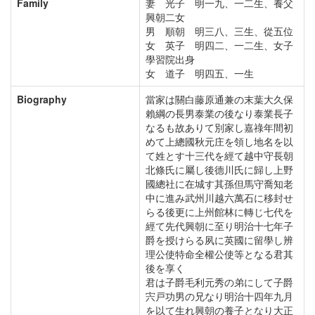
Family
妻 光子 明一九、一二生、養父
興朝二女
男 順朝 明三八、三生、從五位
女 英子 明四二、一二生、女子
學習院出身
女 道子 明四五、一生
Biography
當家は關白藤原通兼の末葉大久保
賴綱の長男泰業の後なり泰業長子
なるも故ありて別家し嘉祿年間初
めて上總國秋元庄を領し地名を以
て姓とす十三代を經て越中守長朝
北條氏に屬し後德川氏に歸し上野
國總社に在城す其孫但馬守喬知老
中に進み武州川越六萬石に移封せ
らる後更に上州館林に轉じ七代を
經て先代興朝に至り明治十七年子
爵を授けらる夙に英國に留學し辨
理公使特命全權公使等となる君其
後を享く
君は子爵毛利元秀の弟にして子爵
宍戸功男の兄なり明治十四年九月
を以て生れ興朝の養子となり大正