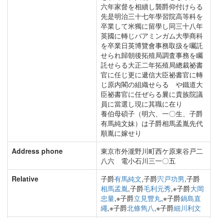
六年家督を相續し襲爵仰付けらる
先是明治三十七年學習院高等科を
卒業して米獨に留學し同三十八年
英國に轉じバアミンガム大學商科
を卒業日英博覽會事務取扱を囑託
せられ歸朝後拓殖局調査事務を矚
託せらる大正二年拓殖局總裁祕書
官に任じ更に遞信大臣祕書官に轉
じ原内閣の組織せらるゝや鐵道大
臣祕書官に任ぜらる曩に貴族院議
員に當選し現に其職に在り
養伯母碩子（明六、一〇生、子爵
有馬純文妹）は子爵相馬孟胤先代
順胤に嫁せり
Address phone
東京市外瀧野川町西ケ原東谷戸二
八六 電小石川三一〇五
Relative
子爵
有馬純文
,子爵
宍戸功男
,子爵
相馬孟胤
,子爵
毛利元秀
,※子爵
大岡
忠量
,※子爵
立見豐丸
,※子爵
鍋島直
繩
,※子爵
北條雋八
,※子爵
細川利文