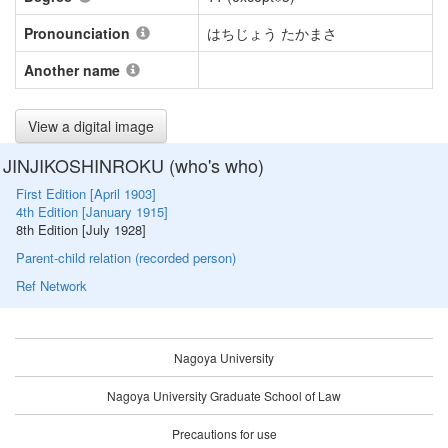
Pronounciation
はちじょう たかまさ
Another name
View a digital image
JINJIKOSHINROKU (who's who)
First Edition [April 1903]
4th Edition [January 1915]
8th Edition [July 1928]
Parent-child relation (recorded person)
Ref Network
Nagoya University
Nagoya University Graduate School of Law
Precautions for use