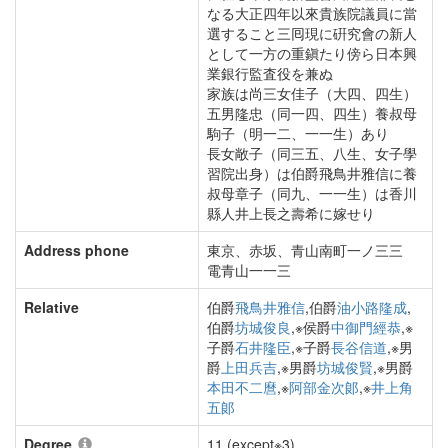
なる大正四年以來貴族院議員に當
選すること三囘現に硏究會の新人
として一方の重鎭たり傍ら日本興
業銀行監査役を兼ぬ
家族は尚三女佳子（大四、四生）
五男隆忠（同一四、四生）養叔母
駒子（明一二、一一生）あり
長女敞子（同三五、八生、女子學
習院出身）は伯爵飛鳥井雅信に養
叔母章子（同九、一一生）は香川
縣人井上長之壽希に嫁せり
Address phone
東京、赤坂、青山南町一ノ三三
電青山一一三
Relative
伯爵
飛鳥井雅信
,伯爵
油小路隆成
,
伯爵
坊城俊良
,※侯爵
中御門經恭
,※
子爵
石井隆臣
,※子爵
長谷信道
,※男
爵
上田兵吉
,※男爵
坊城俊賢
,※男爵
本田不二麿
,※
阿部金次郞
,※
井上角
五郞
Degree
11 (except※3)