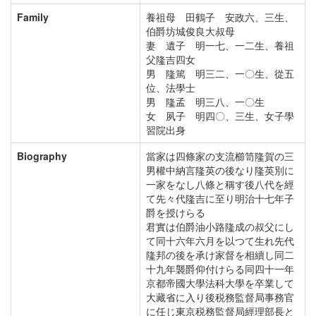
Family
養祖母 田鶴子 安政六、三生、
伯爵坊城俊良大叔母
妻 遺子 明一七、一二生、養祖
父隆吉四女
男 隆篤 明三二、一〇生、從五
位、法學士
男 隆孟 明三八、一〇生
女 夙子 明四〇、三生、女子學
習院出身
Biography
當家は四條家の支流櫛笥隆賀の三
男權中納言隆英の後なり隆英別に
一家をなし八條と稱す後八代を經
て先々代隆吉に至り明治十七年子
爵を授けらる
君實は伯爵油小路隆成の叔父にし
て同十六年六月を以つて生れ先代
隆邦の後を承け家督を相續し同二
十九年襲爵仰付けらる同四十一年
京都帝國大學法科大學を卒業して
大藏省に入り後税務監督局事務官
に任じ東京税務監督局經理部長と