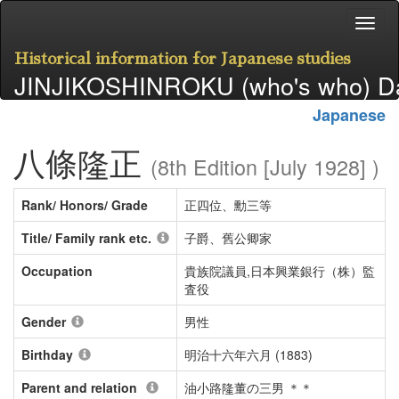
Historical information for Japanese studies
JINJIKOSHINROKU (who's who) D
Japanese
八條隆正
(8th Edition [July 1928] )
Rank/ Honors/ Grade
正四位、勳三等
Title/ Family rank etc.
子爵、舊公卿家
Occupation
貴族院議員,日本興業銀行（株）監
査役
Gender
男性
Birthday
明治十六年六月 (1883)
Parent and relation
油小路隆董の三男 ＊＊