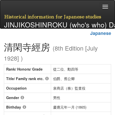
Historical information for Japanese studies
JINJIKOSHINROKU (who's who) D
Japanese
清閑寺經房
(8th Edition [July
1928] )
Rank/ Honors/ Grade
從二位、勳四等
Title/ Family rank etc.
伯爵、舊公卿
Occupation
泉商店（株）監査役
Gender
男性
Birthday
慶應元年一月 (1865)