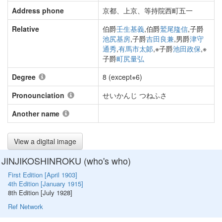
Address phone
京都、上京、等持院西町五一
Relative
伯爵
壬生基義
,伯爵
鷲尾隆信
,子爵
池尻基房
,子爵
吉田良兼
,男爵
津守
通秀
,
有馬市太郞
,※子爵
池田政保
,※
子爵
町尻量弘
Degree
8 (except※6)
Pronounciation
せいかんじ つねふさ
Another name
View a digital image
JINJIKOSHINROKU (who's who)
First Edition [April 1903]
4th Edition [January 1915]
8th Edition [July 1928]
Ref Network