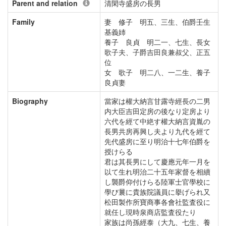
Parent and relation
清閑寺盛房の長男
Family
妻 修子 明五、三生、伯爵壬生
基義姉
養子 良貞 明二一、七生、長女
歌子夫、子爵吉田良兼叔父、正五
位
女 歌子 明二八、一二生、養子
良貞妻
Biography
當家は權大納言甘露寺經長の二男
内大臣吉田定房の後なり定房より
六代を經て中絶す權大納言資胤の
長男共房再興し夫より九代を經て
先代盛房に至り明治十七年伯爵を
授けらる
君は其長男にして慶應元年一月を
以て生れ明治二十五年家督を相續
し襲爵仰付けらる陸軍士官學校に
學び曩に貴族院議員に擧げられ又
松田製作所寶商事各會社監査役に
就任し現時泉商店監査役たり
家族は尚孫經泰（大九、七生、養