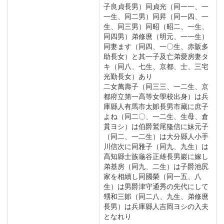
子良貞長男）同貞光（同一一、一
一生、同二男）同昇（同一四、一
生、同三男）同昭（昭二、一生、
同四男）弟修麿（明元、一一生）
同妻ます（同四、一〇生、赤阪多
助長女）と其一子及亡弟愛房妻タ
キ（同八、七生、京都、士、三宅
光勤長女）あり
二女萬壽子（同三三、一二生、京
都府立第一高等女學校出身）は兵
庫縣人有馬市太郞長男市藏に庶子
よね（同二〇、一二生、生母、倉
貫ヨシ）は伯爵鷲尾隆信に妹元子
（同二、一二生）は大分縣人小手
川信次に同雅子（同九、九生）は
高知縣士族龜谷正雄長男巖に嫁し
弟基房（同九、二生）は子爵池尻
家を相續し同國榮（同一五、八
生）は男爵津守通秀の先代にして
甥和三郞（同二八、九生、弟修麿
長男）は兵庫縣人吉岡ヨシの入夫
となれり