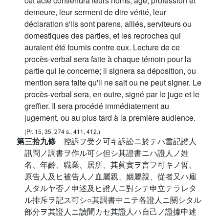
cet acte contiendra leurs noms, âge, profession et
demeure, leur serment de dire vérité, leur
déclaration s'ils sont parens, alliés, serviteurs ou
domestiques des parties, et les reproches qui
auraient été fournis contre eux. Lecture de ce
procès-verbal sera faite à chaque témoin pour la
partie qui le concerne; il signera sa déposition, ou
mention sera faite qu'il ne sait ou ne peut signer. Le
procès-verbal sera, en outre, signé par le juge et le
greffier. Il sera procédé immédiatement au
jugement, ou au plus tard à la première audience.
(Pr. 15, 35, 274 s., 411, 412.)
第三拾九條
控訴ヲ受ク可キ訴訟ニ於テハ書記證人
訊問ノ調書ヲ作ル可シ但シ其證書ニハ證人ノ姓
名、年齡、職業、居所、其眞實ヲ言フ可キノ誓、
原告人及ヒ被告人ノ血屬親、姻屬親、從者又ハ雇
人タルヤ否ノ申述及ヒ證人ニ對シテ申立テラレタ
ル排斥ヲ記ス可シ○其調書中ニテ各證人ニ關シタル
部分ヲ其證人ニ讀聞カセ其證人ハ自己ノ證據申述