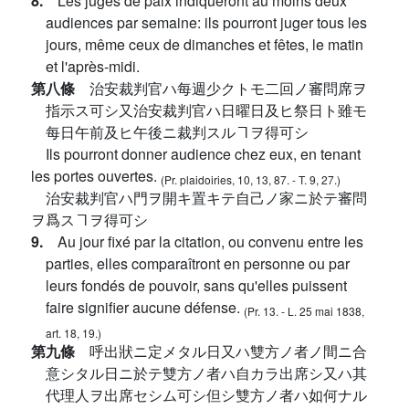
8.
Les juges de paix indiqueront au moins deux
audiences par semaine: ils pourront juger tous les
jours, même ceux de dimanches et fêtes, le matin
et l'après-midi.
第八條
治安裁判官ハ每週少クトモ二回ノ審問席ヲ
指示ス可シ又治安裁判官ハ日曜日及ヒ祭日ト雖モ
每日午前及ヒ午後ニ裁判スルヿヲ得可シ
Ils pourront donner audience chez eux, en tenant
les portes ouvertes.
(Pr. plaidoiries, 10, 13, 87. - T. 9, 27.)
治安裁判官ハ門ヲ開キ置キテ自己ノ家ニ於テ審問
ヲ爲スヿヲ得可シ
9.
Au jour fixé par la citation, ou convenu entre les
parties, elles comparaîtront en personne ou par
leurs fondés de pouvoir, sans qu'elles puissent
faire signifier aucune défense.
(Pr. 13. - L. 25 mai 1838,
art. 18, 19.)
第九條
呼出狀ニ定メタル日又ハ雙方ノ者ノ間ニ合
意シタル日ニ於テ雙方ノ者ハ自カラ出席シ又ハ其
代理人ヲ出席セシム可シ但シ雙方ノ者ハ如何ナル