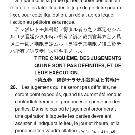
Si néanmoins la partie qui les a obtenues était en
retard de les faire liquider, le juge du pétitoire pourra
fixer, pour cette liquidation, un délai, après lequel
l'action au pétitoire sera reçue.
若シ然レトモ其科斷ヲ得タル者カ之ヲ算定セシム
ルヿヲ遲延シタル時ハ所有ノ訴ノ裁判官其算定ノ爲
メニ一箇ノ期限ヲ定ムルヿヲ得テ其期限ノ後ニ於テ
ハ所有ノ訴ヲ受理ス可キモノトス
TITRE CINQUIÈME. DES JUGEMENTS
QUI NE SONT PAS DÉFINITIFS, ET DE
LEUR EXÉCUTION.
○第五卷 確定ナラサル裁判及ヒ其執行
28.
Les jugemens qui ne seront pas définitifs, ne
seront point expédiés, quand ils auront été rendus
contradictoirement et prononcés en présence des
parties. Dans le cas où le jugement ordonnerait
une opération à laquelle les parties devraient
assister, il indiquera le lieu, le jour et l'heure, et la
prononciation vaudra citation.
(Pr. 31, 34 s., 41 s., 451,