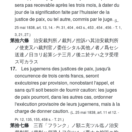
sera pas recevable après les trois mois, à dater du
jour de la signification faite par l'huissier de la
justice de paix, ou tel autre, commis par le juge.
(L.
25 mai 1838, art. 13, 14. - Pr. 31, 404 , 443 s., 453 , 454 , 456. - T. 1,
3, 21, 27.)
第拾六條
治安裁判所ノ裁判ノ控訴ハ其治安裁判所
ノ使吏又ハ裁判官ノ委任シタル其他ノ者ノ爲セシ
送達ノ日ヨリ起算シテ三月ノ後ニ於テハ之ヲ受理
ス可カラス
17.
Les jugemens des justices de paix, jusqu'à
concurrence de trois cents francs, seront
exécutoires par provision, nonobstant l'appel, et
sans qu'il soit besoin de fournir caution: les juges
de paix pourront, dans les autres cas, ordonner
l'exécution provisoire de leurs jugemens, mais à la
charge de donner caution.
(L. 25 mai 1838, art. 11 et 12. -
Pr. 12, 135, 155, 458 s. - T. 21.)
第拾七條
三百「フランク」ノ額ニ充ツル迄ノ治安