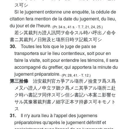
ス可シ
Si le jugement ordonne une enquête, la cédule de
citation fera mention de la date du jugement, du lieu,
du jour et de l'heure.
(Pr. 34 s., 41 s. - T. 7, 21, 24, 25.)
若シ其裁判カ證人訊問ヲ命令スル時ハ呼出ノ命令
書ニ其裁判ノ日附及ヒ塲所日時ヲ記載ス可シ
30.
Toutes les fois que le juge de paix se
transportera sur le lieu contentieux, soit pour en
faire la visite, soit pour entendre les témoins, il sera
accompagné du greffier, qui apportera la minute du
jugement préparatoire.
(Pr. 28, 41. - T. 12.)
第三拾條
治安裁判官カ爭アル塲所ノ撿査ヲ爲ス爲
メ又ハ證人ノ申立ヲ聽ク爲メニ其爭アル塲所ニ赴
ク時ハ書記ヲ同伴ス可シ但シ書記ハ本案ニ影響セ
サル其豫審裁判書ノ細字正本ヲ持參ス可キモノト
ス
31.
Il n'y aura lieu à l'appel des jugemens
préparatoires qu'après le jugement définitif et