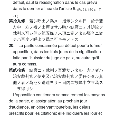
défaut, sauf la réassignation dans le cas prévu
dans le dernier alinéa de l'article 5.
(Pr. 21, 150 s. - T.
21.)
第拾九條
若シ呼出ノ爲メニ指示シタル日ニ於テ雙
方中一方ノ者ノ出席セサル時ハ缺席ニテ其訴訟ヲ
裁判ス可シ但シ第五條ノ末項ニ定メタル塲合ニ於
テハ再度ノ呼出ヲ爲ス可キモノトス
20.
La partie condamnée par défaut pourra former
opposition, dans les trois jours de la signification
faite par l'huissier du juge de paix, ou autre qu'il
aura commis.
第貳拾條
缺席ニテ裁判ヲ言渡サレタル一方ノ者ハ
治安裁判官ノ使吏又ハ治安裁判官ノ委任シタル其
他ノ者ノ爲セシ送達ヨリ三日內ニ故障申立ヲ爲ス
ヿヲ得可シ
L'opposition contiendra sommairement les moyens
de la partie, et assignation au prochain jour
d'audience, en observant toutefois, les délais
prescrits pour les citations: elle indiquera les jour et