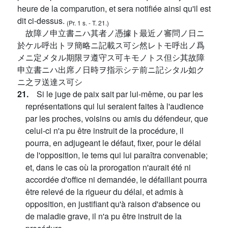
heure de la comparution, et sera notifiée ainsi qu'il est
dit ci-dessus.
(Pr. 1 s. - T. 21.)
故障ノ申立書ニハ其者ノ憑據ト最近ノ審問ノ日ニ
於ケル呼出トヲ簡略ニ記載ス可シ然レトモ呼出ノ爲
メニ定メタル期限ヲ遵守ス可キモノトス但シ其故障
申立書ニハ出席ノ日時ヲ指示シテ前ニ記シタル如ク
ニ之ヲ送達ス可シ
21.
Si le juge de paix sait par lui-même, ou par les
représentations qui lui seraient faites à l'audience
par les proches, voisins ou amis du défendeur, que
celui-ci n'a pu être instruit de la procédure, il
pourra, en adjugeant le défaut, fixer, pour le délai
de l'opposition, le tems qui lui paraîtra convenable;
et, dans le cas où la prorogation n'aurait été ni
accordée d'office ni demandée, le défaillant pourra
être relevé de la rigueur du délai, et admis à
opposition, en justifiant qu'à raison d'absence ou
de maladie grave, il n'a pu être instruit de la