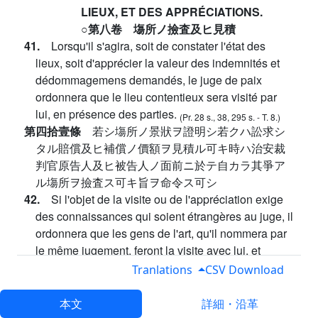
LIEUX, ET DES APPRÉCIATIONS.
○第八卷 塲所ノ撿査及ヒ見積
41.
Lorsqu'il s'agira, soit de constater l'état des
lieux, soit d'apprécier la valeur des indemnités et
dédommagemens demandés, le juge de paix
ordonnera que le lieu contentieux sera visité par
lui, en présence des parties.
(Pr. 28 s., 38, 295 s. - T. 8.)
第四拾壹條
若シ塲所ノ景狀ヲ證明シ若クハ訟求シ
タル賠償及ヒ補償ノ價額ヲ見積ル可キ時ハ治安裁
判官原告人及ヒ被告人ノ面前ニ於テ自カラ其爭ア
ル塲所ヲ撿査ス可キ旨ヲ命令ス可シ
42.
Si l'objet de la visite ou de l'appréciation exige
des connaissances qui soient étrangères au juge, il
ordonnera que les gens de l'art, qu'il nommera par
le même jugement, feront la visite avec lui, et
donneront leur avis: il pourra juger sur le lieu
Tranlations
CSV Download
même, sans désemparer. Dans les causes sujettes
à l'appel, procès-verbal de la visite sera dressé par
本文
詳細・沿革