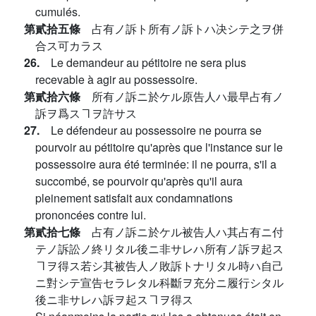
cumulés.
第貳拾五條
占有ノ訴ト所有ノ訴トハ决シテ之ヲ併
合ス可カラス
26.
Le demandeur au pétitoire ne sera plus
recevable à agir au possessoire.
第貳拾六條
所有ノ訴ニ於ケル原告人ハ最早占有ノ
訴ヲ爲スヿヲ許サス
27.
Le défendeur au possessoire ne pourra se
pourvoir au pétitoire qu'après que l'instance sur le
possessoire aura été terminée: il ne pourra, s'il a
succombé, se pourvoir qu'après qu'il aura
pleinement satisfait aux condamnations
prononcées contre lui.
第貳拾七條
占有ノ訴ニ於ケル被告人ハ其占有ニ付
テノ訴訟ノ終リタル後ニ非サレハ所有ノ訴ヲ起ス
ヿヲ得ス若シ其被告人ノ敗訴トナリタル時ハ自己
ニ對シテ宣告セラレタル科斷ヲ充分ニ履行シタル
後ニ非サレハ訴ヲ起スヿヲ得ス