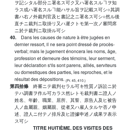
ヲ記シタル部分ニ署名ス可ク又ハ署名スルヿヲ知
ラス或ハ署名スルヿ能ハサル旨ヲ記載ス可シ○其調
書ハ右ノ外裁判官及ヒ書記之ニ署名ス可シ○然ル後
直チニ裁判ニ取掛リ又ハ遲クトモ第一次ノ審問席
ニ於テ裁判ニ取掛ル可シ
40.
Dans les causes de nature à être jugées en
dernier ressort, il ne sera point dressé de procès-
verbal; mais le jugement énoncera les noms, âge,
profession et demeure des témoins, leur serment,
leur déclaration s'ils sont parens, alliés, serviteurs
ou domestiques des parties, les reproches, et le
résultat des dépositions.
(Pr. 45, 410.)
第四拾條
終審ニテ裁判セラル可キ性質ノ訴訟ニ於
テハ調書ヲ作ル可カラス然レトモ裁判書ニ證人ノ
姓名、年齡、職業、居所、其誓、原告人及ヒ被告
人ノ血屬親、姻屬親、從者又ハ雇人タルヤ否ノ申
述、證人ニ付テノ排斥及ヒ證據申述ノ成果ヲ表示
ス可シ
TITRE HUITIÈME. DES VISITES DES