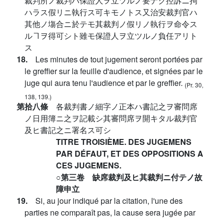
裁判所ノ裁判ハ保證人ヲ立ツルノ要ナク控訴ニ拘
ハラス假リニ執行ス可キモノトス又治安裁判官ハ
其他ノ塲合ニ於テモ其裁判ノ假リノ執行ヲ命令ス
ルヿヲ得可シト雖モ保證人ヲ立ツルノ負任アリト
ス
18.
Les minutes de tout jugement seront portées par
le greffier sur la feuille d'audience, et signées par le
juge qui aura tenu l'audience et par le greffier.
(Pr. 30,
138, 139.)
第拾八條
各裁判書ノ細字ノ正本ハ書記之ヲ審問席
ノ日用簿ニ之ヲ記載シ其審問席ヲ開キタル裁判官
及ヒ書記之ニ署名ス可シ
TITRE TROISIÈME. DES JUGEMENS
PAR DÉFAUT, ET DES OPPOSITIONS A
CES JUGEMENS.
○第三卷 缺席裁判及ヒ其裁判ニ付テノ故
障申立
19.
Si, au jour indiqué par la citation, l'une des
parties ne comparaît pas, la cause sera jugée par