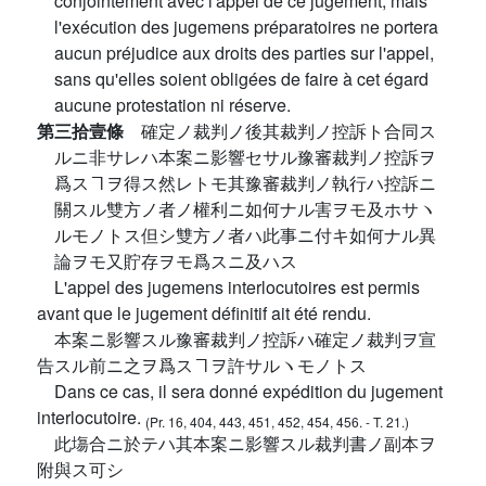
conjointement avec l'appel de ce jugement; mais
l'exécution des jugemens préparatoires ne portera
aucun préjudice aux droits des parties sur l'appel,
sans qu'elles soient obligées de faire à cet égard
aucune protestation ni réserve.
第三拾壹條
確定ノ裁判ノ後其裁判ノ控訴ト合同ス
ルニ非サレハ本案ニ影響セサル豫審裁判ノ控訴ヲ
爲スヿヲ得ス然レトモ其豫審裁判ノ執行ハ控訴ニ
關スル雙方ノ者ノ權利ニ如何ナル害ヲモ及ホサヽ
ルモノトス但シ雙方ノ者ハ此事ニ付キ如何ナル異
論ヲモ又貯存ヲモ爲スニ及ハス
L'appel des jugemens interlocutoires est permis
avant que le jugement définitif ait été rendu.
本案ニ影響スル豫審裁判ノ控訴ハ確定ノ裁判ヲ宣
告スル前ニ之ヲ爲スヿヲ許サルヽモノトス
Dans ce cas, il sera donné expédition du jugement
interlocutoire.
(Pr. 16, 404, 443, 451, 452, 454, 456. - T. 21.)
此塲合ニ於テハ其本案ニ影響スル裁判書ノ副本ヲ
附與ス可シ