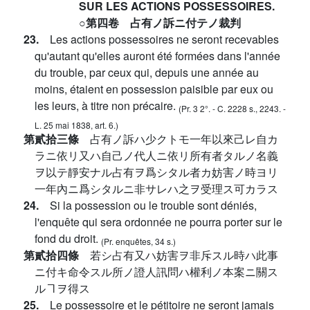
SUR LES ACTIONS POSSESSOIRES.
○第四卷 占有ノ訴ニ付テノ裁判
23.
Les actions possessoires ne seront recevables
qu'autant qu'elles auront été formées dans l'année
du trouble, par ceux qui, depuis une année au
moins, étaient en possession paisible par eux ou
les leurs, à titre non précaire.
(Pr. 3 2°. - C. 2228 s., 2243. -
L. 25 mai 1838, art. 6.)
第貳拾三條
占有ノ訴ハ少クトモ一年以來己レ自カ
ラニ依リ又ハ自己ノ代人ニ依リ所有者タルノ名義
ヲ以テ靜安ナル占有ヲ爲シタル者カ妨害ノ時ヨリ
一年內ニ爲シタルニ非サレハ之ヲ受理ス可カラス
24.
Si la possession ou le trouble sont déniés,
l'enquête qui sera ordonnée ne pourra porter sur le
fond du droit.
(Pr. enquêtes, 34 s.)
第貳拾四條
若シ占有又ハ妨害ヲ非斥スル時ハ此事
ニ付キ命令スル所ノ證人訊問ハ權利ノ本案ニ關ス
ルヿヲ得ス
25.
Le possessoire et le pétitoire ne seront jamais