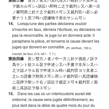
第拾三條
雙方ノ者又ハ其代理人ハ相對シテ其申立
ヲ聽カル可シ○訴訟ハ即時ニ之ヲ裁判シ又ハ第一次
ノ審問席ニ於テ之ヲ裁判ス可シ又裁判官ハ若シ必
要ナリト思フ時ハ證據物ヲ差出サシム可シ
14.
Lorsqu'une des parties déclarera vouloir
s'inscrire en faux, déniera l'écriture, ou déclarera ne
pas la reconnaître, le juge lui en donnera acte: il
paraphera la pièce, et renverra la cause devant les
juges qui doivent en connaître.
(Pr. vérificat., 193 s.;
inscript, de faux, 214, 421. - T. 7.)
第拾四條
若シ雙方ノ者ノ中一方ニ於テ僞造ノ訴ヲ
爲サント欲スル旨ヲ申述シ又ハ手書ヲ非斥シ又ハ
之ヲ認メサル旨ヲ申述スル時ハ裁判官ヨリ其者ニ
之レカ證書ヲ附與ス可シ而シテ裁判官ハ其證據物
ニ花押ヲ附シテ右ノ訴訟ヲ裁定ス可キ裁判官ノ面
前ニ其訴訟ヲ移ス可シ
15.
Dans les cas où un interlocutoire aurait été
ordonné, la cause sera jugée définitivement, au
plus tard dans le délai de quatre mois du jour du