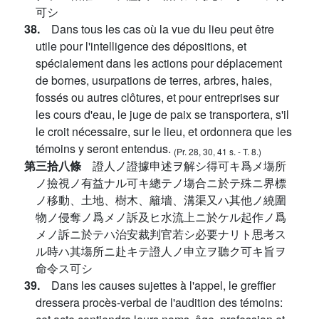
可シ
38.
Dans tous les cas où la vue du lieu peut être
utile pour l'intelligence des dépositions, et
spécialement dans les actions pour déplacement
de bornes, usurpations de terres, arbres, haies,
fossés ou autres clôtures, et pour entreprises sur
les cours d'eau, le juge de paix se transportera, s'il
le croit nécessaire, sur le lieu, et ordonnera que les
témoins y seront entendus.
(Pr. 28, 30, 41 s. - T. 8.)
第三拾八條
證人ノ證據申述ヲ解シ得可キ爲メ塲所
ノ撿視ノ有益ナル可キ總テノ塲合ニ於テ殊ニ界標
ノ移動、土地、樹木、籬墻、溝渠又ハ其他ノ繞圍
物ノ侵奪ノ爲メノ訴及ヒ水流上ニ於ケル起作ノ爲
メノ訴ニ於テハ治安裁判官若シ必要ナリト思考ス
ル時ハ其塲所ニ赴キテ證人ノ申立ヲ聽ク可キ旨ヲ
命令ス可シ
39.
Dans les causes sujettes à l'appel, le greffier
dressera procès-verbal de l'audition des témoins: