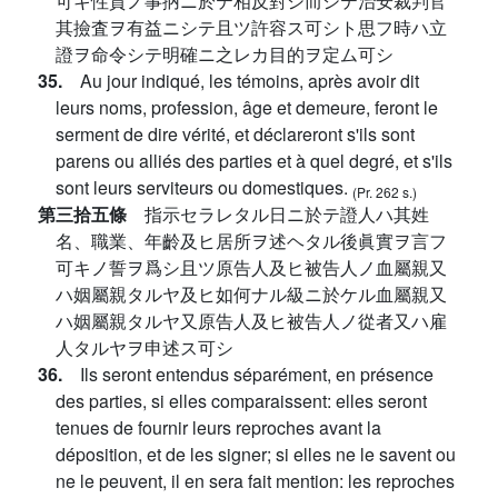
可キ性質ノ事抦ニ於テ相反對シ而シテ治安裁判官
其撿査ヲ有益ニシテ且ツ許容ス可シト思フ時ハ立
證ヲ命令シテ明確ニ之レカ目的ヲ定ム可シ
35.
Au jour indiqué, les témoins, après avoir dit
leurs noms, profession, âge et demeure, feront le
serment de dire vérité, et déclareront s'ils sont
parens ou alliés des parties et à quel degré, et s'ils
sont leurs serviteurs ou domestiques.
(Pr. 262 s.)
第三拾五條
指示セラレタル日ニ於テ證人ハ其姓
名、職業、年齡及ヒ居所ヲ述ヘタル後眞實ヲ言フ
可キノ誓ヲ爲シ且ツ原告人及ヒ被告人ノ血屬親又
ハ姻屬親タルヤ及ヒ如何ナル級ニ於ケル血屬親又
ハ姻屬親タルヤ又原告人及ヒ被告人ノ從者又ハ雇
人タルヤヲ申述ス可シ
36.
Ils seront entendus séparément, en présence
des parties, si elles comparaissent: elles seront
tenues de fournir leurs reproches avant la
déposition, et de les signer; si elles ne le savent ou
ne le peuvent, il en sera fait mention: les reproches