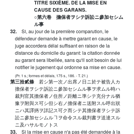
TITRE SIXIÈME. DE LA MISE EN
CAUSE DES GARANS.
○第六卷 擔保者ヲシテ訴訟ニ參加セシム
ル事
32.
Si, au jour de la première comparution, le
défendeur demande à mettre garant en cause, le
juge accordera délai suffisant en raison de la
distance du domicile du garant: la citation donnée
au garant sera libellée, sans qu'il soit besoin de lui
notifier le jugement qui ordonne sa mise en cause.
(Pr. 1 s.; formes et délais, 175 s., 186. - T. 21.)
第三拾貳條
若シ第一次ノ出席ノ日ニ於テ被告人カ
擔保者ヲシテ訴訟ニ參加セシムル事ヲ求ムル時ハ
裁判官其擔保者ノ住所ノ距離ニ準シテ充分ナル猶
豫ヲ附與ス可シ但シ右ノ擔保者ニ送附スル呼出狀
ニハ其譯抦ヲ詳記ス可ク而シテ其擔保者ヲシテ訴
訟ニ參加セシムルヿヲ命令スル裁判書ヲ送達スル
ニ及ハサルモノトス
33.
Si la mise en cause n'a pas été demandée à la