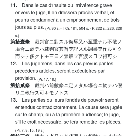
11.
Dans le cas d'insulte ou irrévérence grave
envers le juge, il en dressera procès-verbal, et
pourra condamner à un emprisonnement de trois
jours au plus.
(Pr. 90 s. - I. Cr. 181, 504 s. - P. 222 s., 226, 228
s.)
第拾壹條
裁判官ニ對スル侮辱又ハ至重ナル不敬ノ
塲合ニ於テハ裁判官其旨ヲ記スル調書ヲ作ル可ク
而シテ多クトモ三日ノ禁錮ヲ言渡スヿヲ得可シ
12.
Les jugemens, dans les cas prévus par les
précédens articles, seront exécutoires par
provision.
(Pr. 17, 18.)
第拾貳條
裁判ハ前數條ニ定メタル塲合ニ於テハ假
リニ執行ス可キモノトス
13.
Les parties ou leurs fondés de pouvoir seront
entendus contradictoirement. La cause sera jugée
sur-le-champ, ou à la première audience; le juge,
s'il le croit nécessaire, se fera remettre les pièces.
(Pr. 7, 9, 15, 19 s.)