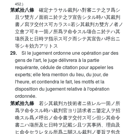
452.)
第貳拾八條
確定ナラサル裁判ハ對審ニテ之ヲ爲シ
且ツ雙方ノ面前ニ於テ之ヲ宣告シタル時ハ其裁判
書ノ寫ヲ交付ス可カラス○若シ其裁判カ雙方ノ者ノ
立會フ可キ一箇ノ所爲ヲ命令スル塲合ニ於テハ其
塲所及ヒ日時ヲ指示ス可ク而シテ其宣告ハ呼出ニ
等シキ効力アリトス
29.
Si le jugement ordonne une opération par des
gens de l'art, le juge délivrera à la partie
requérante, cédule de citation pour appeler les
experts; elle fera mention du lieu, du jour, de
l'heure, et contiendra le fait, les motifs et la
disposition du jugement relative à l'opération
ordonnée.
第貳拾九條
若シ其裁判カ技術者ニ依レル一箇ノ所
爲ヲ命令スル時ハ裁判官ヨリ請求者ニ鑒定人ヲ招
喚スル爲メ呼出ノ命令書ヲ交付ス可シ但シ其命令
書ニハ塲所及ヒ日時ヲ記載シ且ツ其事抦、理由及
ヒ命令セラレタル所爲ニ關スル裁判ノ要旨ヲ包含