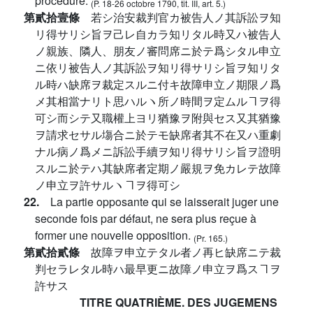
procédure.
(P. 18-26 octobre 1790, tit. III, art. 5.)
第貳拾壹條
若シ治安裁判官カ被告人ノ其訴訟ヲ知
リ得サリシ旨ヲ己レ自カラ知リタル時又ハ被告人
ノ親族、隣人、朋友ノ審問席ニ於テ爲シタル申立
ニ依リ被告人ノ其訴訟ヲ知リ得サリシ旨ヲ知リタ
ル時ハ缺席ヲ裁定スルニ付キ故障申立ノ期限ノ爲
メ其相當ナリト思ハルヽ所ノ時間ヲ定ムルヿヲ得
可シ而シテ又職權上ヨリ猶豫ヲ附與セス又其猶豫
ヲ請求セサル塲合ニ於テモ缺席者其不在又ハ重劇
ナル病ノ爲メニ訴訟手續ヲ知リ得サリシ旨ヲ證明
スルニ於テハ其缺席者定期ノ嚴規ヲ免カレテ故障
ノ申立ヲ許サルヽヿヲ得可シ
22.
La partie opposante qui se laisserait juger une
seconde fois par défaut, ne sera plus reçue à
former une nouvelle opposition.
(Pr. 165.)
第貳拾貳條
故障ヲ申立テタル者ノ再ヒ缺席ニテ裁
判セラレタル時ハ最早更ニ故障ノ申立ヲ爲スヿヲ
許サス
TITRE QUATRIÈME. DES JUGEMENS