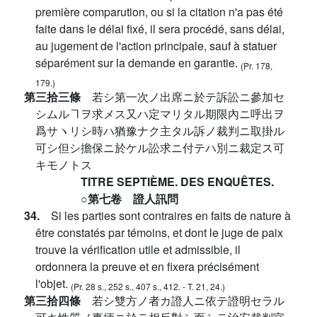
première comparution, ou si la citation n'a pas été
faite dans le délai fixé, il sera procédé, sans délai,
au jugement de l'action principale, sauf à statuer
séparément sur la demande en garantie.
(Pr. 178,
179.)
第三拾三條
若シ第一次ノ出席ニ於テ訴訟ニ參加セ
シムルヿヲ求メス又ハ定マリタル期限內ニ呼出ヲ
爲サヽリシ時ハ猶豫ナク主タル訴ノ裁判ニ取掛ル
可シ但シ擔保ニ於ケル訟求ニ付テハ別ニ裁定ス可
キモノトス
TITRE SEPTIÈME. DES ENQUÊTES.
○第七卷 證人訊問
34.
Si les parties sont contraires en faits de nature à
être constatés par témoins, et dont le juge de paix
trouve la vérification utile et admissible, il
ordonnera la preuve et en fixera précisément
l'objet.
(Pr. 28 s., 252 s., 407 s., 412. - T. 21, 24.)
第三拾四條
若シ雙方ノ者カ證人ニ依テ證明セラル