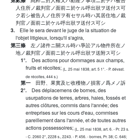
第貳條
純粹ニ對人權又ハ動產ノ事項ニ於テハ被告
人住所ノ裁判官ノ面前ニ於ケル呼出狀ヲ送付ス可
ク若シ被告人ノ住所ヲ有セサル時ハ其居住地ノ裁
判官ノ面前ニ於ケル呼出狀ヲ送付ス可シ
3.
Elle le sera devant le juge de la situation de
l'objet litigieux, lorsqu'il s'agira,
第三條
左ノ諸件ニ關スル時ハ爭訟アル物件所在ノ
地ノ裁判官ノ面前ニ於ケル呼出狀ヲ送附ス可シ
1°.
Des actions pour dommages aux champs,
fruits et récoltes;
(L. 25 mai 1838, art. 5 1°. - P. dévast.
de récoltes, 444 s.)
第一
田野、果實及ヒ收穫物ノ損害ノ爲メノ訴
2°.
Des déplacemens de bornes, des
usurpations de terres, arbres, haies, fossés et
autres clôtures, commis dans l'année; des
entreprises sur les cours d'eau, commises
pareillement dans l'année, et de toutes autres
actions possessoires;
(L. 25 mai 1838, art. 6. - Pr. 23 s.
- C. 2060 2°, 2228 s., 2243. - P. 456. - bornes, Pr. 38; C. 646;