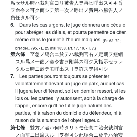
席セサル時ハ裁判官ヨリ被告人ヲ再ヒ呼出ス可キ旨
ヲ命令ス可ク而シテ第一次ノ呼出ノ費用ハ原告人ノ
負任タル可シ
6.
Dans les cas urgens, le juge donnera une cédule
pour abréger les délais, et pourra permettre de citer,
même dans le jour et à l'heure indiqués.
(Pr. 63, 72;
bref dél., 795. - L. 25 mai 1838, art. 17, 19. - T. 7.)
第六條
至急ノ塲合ニ於テハ裁判官右ノ定期ヲ短縮
スル爲メ一箇ノ命令書ヲ附與ス可ク又指示セラレ
タル日時ニ於テモ呼出スヿヲ許スヲ得可シ
7.
Les parties pourront toujours se présenter
volontairement devant un juge de paix, auquel cas
il jugera leur différend, soit en dernier ressort, si les
lois ou les parties l'y autorisent, soit à la charge de
l'appel, encore qu'il ne fût le juge naturel des
parties, ni à raison du domicile du défendeur, ni à
raison de la situation de l'objet litigieux.
第七條
雙方ノ者ハ何時タリトモ任意ニ治安裁判官
ノ面前ニ出席スルヿヲ得可シ此塲合ニ於テハ治安