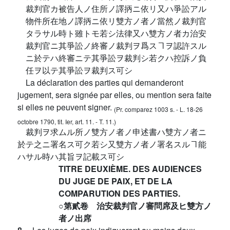
裁判官カ被告人ノ住所ノ譯抦ニ依リ又ハ爭訟アル
物件所在地ノ譯抦ニ依リ雙方ノ者ノ當然ノ裁判官
タラサル時ト雖トモ若シ法律又ハ雙方ノ者カ治安
裁判官ニ其爭訟ノ終審ノ裁判ヲ爲スヿヲ認許スル
ニ於テハ終審ニテ其爭訟ヲ裁判シ若クハ控訴ノ負
任ヲ以テ其爭訟ヲ裁判ス可シ
La déclaration des parties qui demanderont
jugement, sera signée par elles, ou mention sera faite
si elles ne peuvent signer.
(Pr. comparez 1003 s. - L. 18-26
octobre 1790, tit. Ier, art. 11. - T. 11.)
裁判ヲ求ムル所ノ雙方ノ者ノ申述書ハ雙方ノ者ニ
於テ之ニ署名ス可ク若シ又雙方ノ者ノ署名スルヿ能
ハサル時ハ其旨ヲ記載ス可シ
TITRE DEUXIÈME. DES AUDIENCES
DU JUGE DE PAIX, ET DE LA
COMPARUTION DES PARTIES.
○第貳卷 治安裁判官ノ審問席及ヒ雙方ノ
者ノ出席