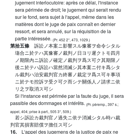
jugement interlocutoire: après ce délai, l'instance
sera périmée de droit; le jugement qui serait rendu
sur le fond, sera sujet à l'appel, même dans les
matières dont le juge de paix connaît en dernier
ressort, et sera annulé, sur la réquisition de la
partie intéressée.
(Pr. 452 2°, 473, 1029.)
第拾五條
訴訟ノ本案ニ影響スル豫審ヲ命令シタル
塲合ニ於テハ其豫審ノ裁判ノ日ヨリ遲クトモ四月
ノ期限內ニ訴訟ノ確定ノ裁判ヲ爲ス可ク其期限ノ
後ニ於テハ訴訟ハ當然消滅シ其本案ニ付キ爲シタ
ル裁判ハ治安裁判官カ終審ノ裁定ヲ爲ス可キ事項
ニ於テモ控訴ヲ受ク可ク而シテ關係人ノ請求ニ依
リ之ヲ取消ス可シ
Si l'instance est périmée par la faute du juge, il sera
passible des dommages et intérêts.
(Pr. pèremp., 397 s.;
appel, 404; prise à part., 505 3°, 509.)
若シ訴訟カ裁判官ノ過失ニ依テ消滅シタル時ハ裁
判官其損害賠償ヲ擔任ス可シ
16.
L'appel des jugemens de la justice de paix ne