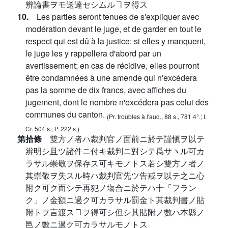
辨論書ヲモ送達セシムルヿヲ得ス
10.
Les parties seront tenues de s'expliquer avec
modération devant le juge, et de garder en tout le
respect qui est dû à la justice: si elles y manquent,
le juge les y rappellera d'abord par un
avertissement; en cas de récidive, elles pourront
être condamnées à une amende qui n'excédera
pas la somme de dix francs, avec affiches du
jugement, dont le nombre n'excédera pas celui des
communes du canton.
(Pr. troubles à l'aud., 88 s., 781 4°.; I.
Cr. 504 s.; P. 222 s.)
第拾條
雙方ノ者ハ裁判官ノ面前ニ於テ謹愼ヲ以テ
辨明シ且ツ諸件ニ付キ裁判ニ對シテ爲サヽル可カ
ラサル崇敬ヲ保存ス可キモノトス若シ雙方ノ者ノ
其崇敬ヲ失スル時ハ裁判官先ツ告戒ヲ以テ之ニ心
附ク可ク而シテ再犯ノ塲合ニ於テハ十「フラン
ク」ノ金額ニ過ク可カラサル罰金ト其裁判書ノ貼
附トヲ言渡スヿヲ得可シ但シ其貼附ノ數ハ本縣ノ
邑ノ數ニ過ク可カラサルモノトス