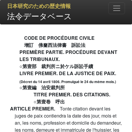
日本研究のための歴史情報
法令データベース
CODE DE PROCÉDURE CIVILE
增訂 佛蘭西法律書 訴訟法
PREMIÈRE PARTIE. PROCÉDURE DEVANT
LES TRIBUNAUX.
○第壹部 裁判所ニ於ケル訴訟手續
LIVRE PREMIER. DE LA JUSTICE DE PAIX.
(Décret du 14 avril 1806. Promulgué le 24 du même mois.)
○第壹編 治安裁判所
TITRE PREMIER. DES CITATIONS.
○第壹卷 呼出
ARTICLE PREMIER.
Tonte citation devant les
juges de paix contiendra la date des jour, mois et
an, les noms, profession et domicile du demandeur,
les noms, demeure et immatricule de l'huissier, les