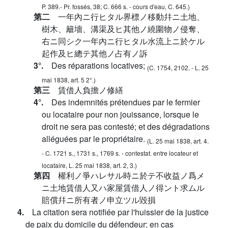
P. 389.- Pr. fossés, 38; C. 666 s. - cours d'eau, C. 645.)
第二
一年內ニ行ヒタル界標ノ移動幷ニ土地、
樹木、籬墻、溝渠及ヒ其他ノ繞圍物ノ侵奪、
右ニ同シク一年內ニ行ヒタル水流上ニ於ケル
起作及ヒ總テ其他ノ占有ノ訴
3°.
Des réparations locatives;
(C. 1754, 2102. - L. 25
mai 1838, art. 5 2°.)
第三
賃借人負擔ノ修繕
4°.
Des indemnités prétendues par le fermier
ou locataire pour non jouissance, lorsque le
droit ne sera pas contesté; et des dégradations
alléguées par le propriétaire.
(L. 25 mai 1838, art. 4.
- C. 1721 s., 1731 s., 1769 s. - contestat. entre locateur et
locataire, L. 25 mai 1838, art. 2, 3.)
第四
權利ノ爭ハレサル時ニ於テ不收益ノ爲メ
ニ土地賃借人又ハ家屋賃借人ノ得ント求ムル
賠償幷ニ所有者ノ申立ツル毀損
4.
La citation sera notifiée par l'huissier de la justice
de paix du domicile du défendeur; en cas