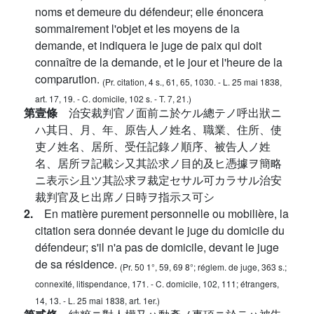
noms et demeure du défendeur; elle énoncera
sommairement l'objet et les moyens de la
demande, et indiquera le juge de paix qui doit
connaître de la demande, et le jour et l'heure de la
comparution.
(Pr. citation, 4 s., 61, 65, 1030. - L. 25 mai 1838,
art. 17, 19. - C. domicile, 102 s. - T. 7, 21.)
第壹條
治安裁判官ノ面前ニ於ケル總テノ呼出狀ニ
ハ其日、月、年、原告人ノ姓名、職業、住所、使
吏ノ姓名、居所、受任記錄ノ順序、被告人ノ姓
名、居所ヲ記載シ又其訟求ノ目的及ヒ憑據ヲ簡略
ニ表示シ且ツ其訟求ヲ裁定セサル可カラサル治安
裁判官及ヒ出席ノ日時ヲ指示ス可シ
2.
En matière purement personnelle ou mobilière, la
citation sera donnée devant le juge du domicile du
défendeur; s'il n'a pas de domicile, devant le juge
de sa résidence.
(Pr. 50 1°, 59, 69 8°; réglem. de juge, 363 s.;
connexité, litispendance, 171. - C. domicile, 102, 111; étrangers,
14, 13. - L. 25 mai 1838, art. 1er.)