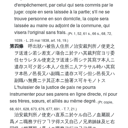
d'empêchement, par celui qui sera commis par le
juge: copie en sera laissée à la partie; s'il ne se
trouve personne en son domicile, la copie sera
laissée au maire ou adjoint de la commune, qui
visera l'original sans frais.
(Pr. 1, 52, 61 s., 66 s., 68, 72,
1039. - L. 25 mai 1838, art. 16, 19.)
第四條
呼出狀ハ被告人住所ノ治安裁判所ノ使吏之
ヲ送達シ若シ差支ノ塲合ニ於テハ其裁判官ヨリ委
任セラレタル使吏之ヲ送達シ而シテ其寫ヲ本人ニ
遺存ス可ク若シ本人ノ住所ニ人アラサル時ハ其寫
ヲ本邑ノ邑長又ハ副職ニ遺存ス可シ但シ邑長又ハ
副職ハ無費ニテ其正本ニ撿署ス可キモノトス
L'huissier de la justice de paix ne pourra
instrumenter pour ses parens en ligne directe, ni pour
ses frères, sœurs, et alliés au même degré.
(Pr. copie,
68, 601, 628, 673, 676, 677, 691. - T. 7, 21.)
治安裁判所ノ使吏ハ直系ニ於ケル自己ノ血屬親ノ
爲メニ職務ヲ行フヿヲ得ス又自己ノ兄弟姊妹及ヒ右