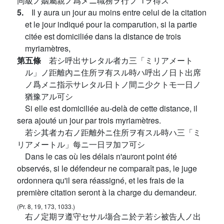
同級ノ姻屬親ノ爲メニ職務ヲ行フヿヲ得ス
5.
Il y aura un jour au moins entre celui de la citation
et le jour indiqué pour la comparution, si la partie
citée est domiciliée dans la distance de trois
myriamètres,
第五條
若シ呼出サレタル者カ三「ミリアメート
ル」ノ距離內ニ住所ヲ有スル時ハ呼出ノ日ト出席
ノ爲メニ指示サレタル日トノ間ニ少クトモ一日ノ
猶豫アル可シ
Si elle est domiciliée au-delà de cette distance, il
sera ajouté un jour par trois myriamètres.
若シ其者カ右ノ距離外ニ住所ヲ有スル時ハ三「ミ
リアメートル」每ニ一日ヲ加フ可シ
Dans le cas où les délais n'auront point été
observés, si le défendeur ne comparaît pas, le juge
ordonnera qu'il sera réassigné, et les frais de la
première citation seront à la charge du demandeur.
(Pr. 8, 19, 173, 1033.)
右ノ定期ヲ遵守セサル塲合ニ於テ若シ被告人ノ出