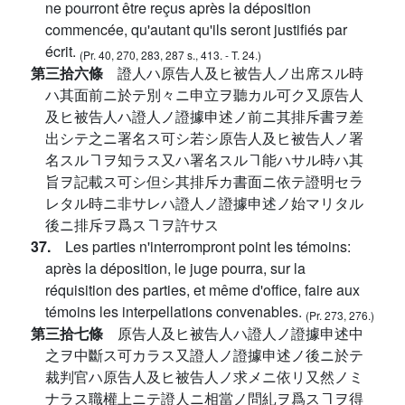
ne pourront être reçus après la déposition
commencée, qu'autant qu'ils seront justifiés par
écrit.
(Pr. 40, 270, 283, 287 s., 413. - T. 24.)
第三拾六條
證人ハ原告人及ヒ被告人ノ出席スル時
ハ其面前ニ於テ別々ニ申立ヲ聽カル可ク又原告人
及ヒ被告人ハ證人ノ證據申述ノ前ニ其排斥書ヲ差
出シテ之ニ署名ス可シ若シ原告人及ヒ被告人ノ署
名スルヿヲ知ラス又ハ署名スルヿ能ハサル時ハ其
旨ヲ記載ス可シ但シ其排斥カ書面ニ依テ證明セラ
レタル時ニ非サレハ證人ノ證據申述ノ始マリタル
後ニ排斥ヲ爲スヿヲ許サス
37.
Les parties n'interrompront point les témoins:
après la déposition, le juge pourra, sur la
réquisition des parties, et même d'office, faire aux
témoins les interpellations convenables.
(Pr. 273, 276.)
第三拾七條
原告人及ヒ被告人ハ證人ノ證據申述中
之ヲ中斷ス可カラス又證人ノ證據申述ノ後ニ於テ
裁判官ハ原告人及ヒ被告人ノ求メニ依リ又然ノミ
ナラス職權上ニテ證人ニ相當ノ問糺ヲ爲スヿヲ得