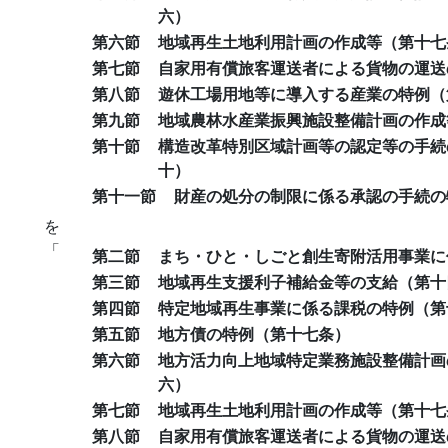
六）
第六節
地域再生土地利用計画の作成等（第十七
第七節
自家用有償旅客運送者による貨物の運送
第八節
遊休工場用地等に導入する産業の特例（
第九節
地域農林水産業振興施設整備計画の作成
第十節
構造改革特別区域計画等の認定等の手続
十）
第十一節
財産の処分の制限に係る承認の手続の
を
「
第二節
まち・ひと・しごと創生寄附活用事業に
第三節
地域再生支援利子補給金等の支給（第十
第四節
特定地域再生事業に係る課税の特例（第
第五節
地方債の特例（第十七条）
第六節
地方活力向上地域特定業務施設整備計画
六）
第七節
地域再生土地利用計画の作成等（第十七
第八節
自家用有償旅客運送者による貨物の運送