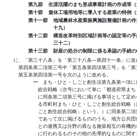
第九節
生涯活躍のまち形成事業計画の作成等（
第十節
遊休工場用地等に導入する産業の特例（
第十一節
地域農林水産業振興施設整備計画の作
十九）
第十二節
構造改革特別区域計画等の認定等の手
三十二）
第十三節
財産の処分の制限に係る承認の手続の
に、「第三十八条」を「第三十八条―第四十一条」に改
第四条第二項第三号中「第五条第四項第三号」を「第
第五条第四項第一号を次のように改める。
一
まち・ひと・しごと創生法第九条第一項に
総合戦略（次号において単に「都道府県まち
に同条第二項第三号に掲げる事項として定め
る市町村まち・ひと・しごと創生総合戦略（
ごと創生総合戦略」という。）に同条第二項
であって次に掲げるもののうち、地方公共団
との連携又は分野の異なる施策相互の有機的
に行われるものその他の先導的なものに関す