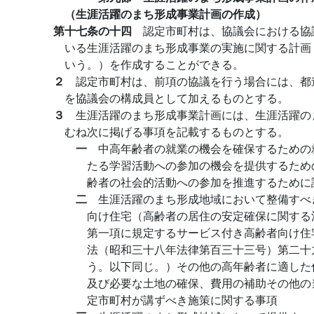
（生涯活躍のまち形成事業計画の作成）
第十七条の十四
認定市町村は、協議会における協
いる生涯活躍のまち形成事業の実施に関する計画
いう。）を作成することができる。
２
認定市町村は、前項の協議を行う場合には、都
を協議会の構成員として加えるものとする。
３
生涯活躍のまち形成事業計画には、生涯活躍の
むね次に掲げる事項を記載するものとする。
一
中高年齢者の就業の機会を確保するための
たる学習活動への参加の機会を提供するため
齢者の社会的活動への参加を推進するために
二
生涯活躍のまち形成地域において整備すべ
向け住宅（高齢者の居住の安定確保に関する
第一項に規定するサービス付き高齢者向け住
法（昭和三十八年法律第百三十三号）第二十
う。以下同じ。）その他の高年齢者に適した
及び必要な土地の確保、費用の補助その他の
定市町村が講ずべき施策に関する事項