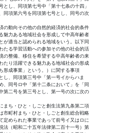
号とし、同項第七号中「第十七条の十四」
、同項第六号を同項第七号とし、同号の次
済の動向その他の自然的経済的社会的条件
る魅力ある地域社会を形成して中高年齢者
とが適当と認められる地域をいう。以下同
わたる学習活動への参加その他の社会的活
境の整備、移住を希望する中高年齢者の来
わたり活躍できる魅力ある地域社会の形成
ち形成事業」という。）に関する事項
とし、同項第三号中「第一号イからハま
め、同号ロ中「第十二条において」を「同
中第二号を第三号とし、第一号の次に次の
にまち・ひと・しごと創生法第九条第二項
は市町村まち・ひと・しごと創生総合戦略
て定められた事業であって前号イ又はロに
税法（昭和二十五年法律第二百十一号）第