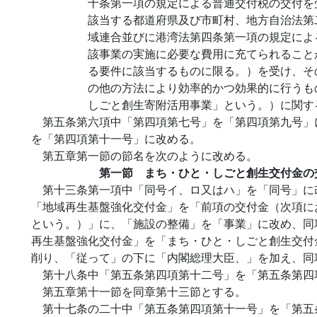
十条第一項の規定による普通交付税の交付を
該当する都道府県及び市町村、地方自治法第
域連合並びに港湾法第四条第一項の規定によ
該事業の実施に必要な費用に充てられること
る要件に該当するものに限る。）を受け、そ
の他の方法により効率的かつ効果的に行うも
しごと創生寄附活用事業」という。）に関す
第五条第六項中「第四項第七号」を「第四項第九号」
を「第四項第十一号」に改める。
第五章第一節の節名を次のように改める。
第一節 まち・ひと・しごと創生交付金の
第十三条第一項中「同号イ、ロ又はハ」を「同号」に
「地域再生基盤強化交付金」を「前項の交付金（次項に
という。）」に、「施設の整備」を「事業」に改め、同
再生基盤強化交付金」を「まち・ひと・しごと創生交付
削り、「従って」の下に「内閣総理大臣、」を加え、同
第十八条中「第五条第四項第十二号」を「第五条第四
第五章第十一節を同章第十三節とする。
第十七条の二十中「第五条第四項第十一号」を「第五