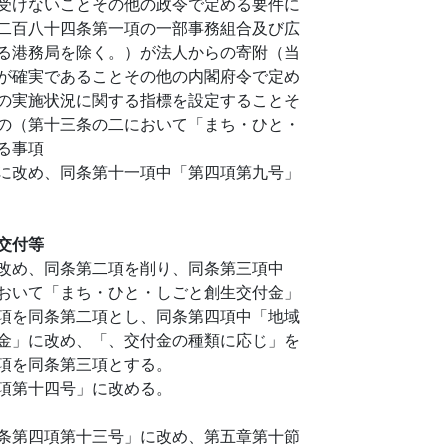
受けないことその他の政令で定める要件に
二百八十四条第一項の一部事務組合及び広
る港務局を除く。）が法人からの寄附（当
が確実であることその他の内閣府令で定め
の実施状況に関する指標を設定することそ
の（第十三条の二において「まち・ひと・
る事項
に改め、同条第十一項中「第四項第九号」
交付等
改め、同条第二項を削り、同条第三項中
おいて「まち・ひと・しごと創生交付金」
項を同条第二項とし、同条第四項中「地域
金」に改め、「、交付金の種類に応じ」を
項を同条第三項とする。
項第十四号」に改める。
条第四項第十三号」に改め、第五章第十節