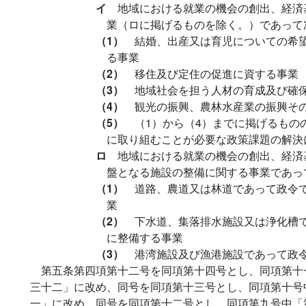
イ
地域における就業の機会の創出、経済
業（ロに掲げるものを除く。）であって
（1）
結婚、出産又は育児についての希
る事業
（2）
移住及び定住の促進に資する事業
（3）
地域社会を担う人材の育成及び確
（4）
観光の振興、農林水産業の振興そ
（5）
（1）から（4）までに掲げるもの
に取り組むことが必要な政策課題の解決
ロ
地域における就業の機会の創出、経済
盤となる施設の整備に関する事業であっ
（1）
道路、農道又は林道であって政令
業
（2）
下水道、集落排水施設又は浄化槽
に整備する事業
（3）
港湾施設及び漁港施設であって政
第五条第四項第十二号を同項第十四号とし、同項第十
三十二」に改め、同号を同項第十三号とし、同項第十号
一」に改め、同号を同項第十二号とし、同項第九号中「