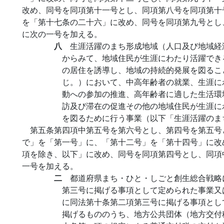
改め、同号を同項第十一号とし、同項第八号を同項第十
を「第十七条の二十六」に改め、同号を同項第九号とし
に次の一号を加える。
八
生涯活躍のまち形成地域（人口及び地域経
からみて、地域住民が生涯にわたり活躍でき
の居住を誘導し、地域の持続的発展を図るこ
じ。）において、中高年齢者の就業、生涯に
動への参加の推進、高年齢者に適した生活環
訪及び滞在の促進その他の地域住民が生涯に
を図るために行う事業（以下「生涯活躍のま
第五条第四項中第五号を第六号とし、第四号を第五号
で」を「第一号」に、「第十二号」を「第十四号」に改
項を除き、以下」に改め、同号を同項第四号とし、同項
一号を加える。
二
都道府県まち・ひと・しごと創生総合戦略
第三号に掲げる事項として定められた事業又
に同法第十条第二項第三号に掲げる事項とし
掲げるもののうち、地方公共団体（地方交付