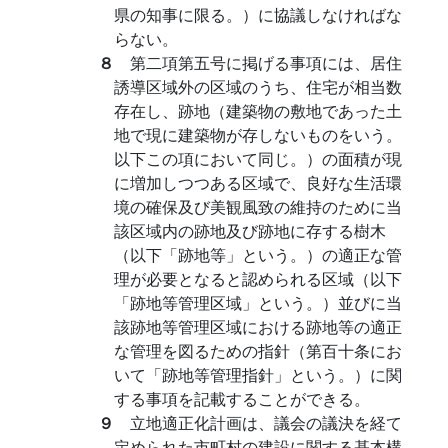
県の知事に限る。）に協議しなければな
らない。
８
第二項第五号に掲げる事項には、居住
誘導区域外の区域のうち、住宅が相当数
存在し、跡地（建築物の敷地であった土
地で現に建築物が存しないものをいう。
以下この項において同じ。）の面積が現
に増加しつつある区域で、良好な生活環
境の確保及び美観風致の維持のために当
該区域内の跡地及び跡地に存する樹木
（以下「跡地等」という。）の適正な管
理が必要となると認められる区域（以下
「跡地等管理区域」という。）並びに当
該跡地等管理区域における跡地等の適正
な管理を図るための指針（第百十条にお
いて「跡地等管理指針」という。）に関
する事項を記載することができる。
９
立地適正化計画は、議会の議決を経て
定められた市町村の建設に関する基本構