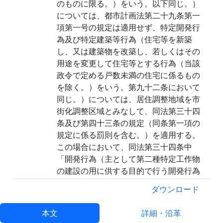
のものに限る。）をいう。以下同じ。）
については、都市計画法第二十九条第一
項第一号の規定は適用せず、特定開発行
為及び特定建築等行為（住宅等を新築
し、又は建築物を改築し、若しくはその
用途を変更して住宅等とする行為（当該
政令で定める戸数未満の住宅に係るもの
を除く。）をいう。第九十二条において
同じ。）については、居住調整地域を市
街化調整区域とみなして、同法第三十四
条及び第四十三条の規定（同条第一項の
規定に係る罰則を含む。）を適用する。
この場合において、同法第三十四条中
「開発行為（主として第二種特定工作物
の建設の用に供する目的で行う開発行為
を除く。）」とあるのは「都市再生特別
ダウンロード
措置法第九十条に規定する特定開発行
為」と、「次の各号」とあるのは「第十
本文
詳細・沿革
号又は第十二号から第十四号まで」と、