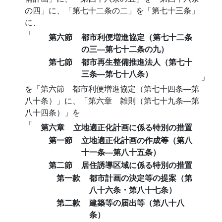
の四」に、「第七十二条の二」を「第七十三条」
に、
「
第六節
都市利便増進協定（第七十二条
の三―第七十二条の九）
第七節
都市再生整備推進法人（第七十
三条―第七十八条）
」
を「第六節 都市利便増進協定（第七十四条―第
八十条）」に、「第六章 雑則（第七十九条―第
八十四条）」を
「
第六章
立地適正化計画に係る特別の措置
第一節
立地適正化計画の作成等（第八
十一条―第八十五条）
第二節
居住誘導区域に係る特別の措置
第一款
都市計画の決定等の提案（第
八十六条・第八十七条）
第二款
建築等の届出等（第八十八
条）