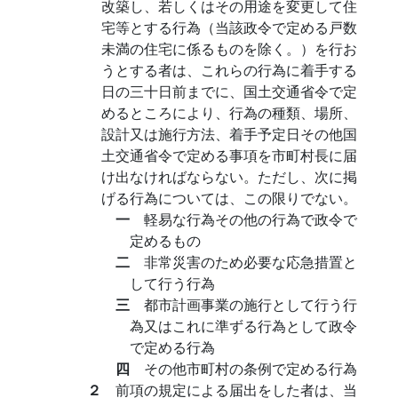
改築し、若しくはその用途を変更して住
宅等とする行為（当該政令で定める戸数
未満の住宅に係るものを除く。）を行お
うとする者は、これらの行為に着手する
日の三十日前までに、国土交通省令で定
めるところにより、行為の種類、場所、
設計又は施行方法、着手予定日その他国
土交通省令で定める事項を市町村長に届
け出なければならない。ただし、次に掲
げる行為については、この限りでない。
一
軽易な行為その他の行為で政令で
定めるもの
二
非常災害のため必要な応急措置と
して行う行為
三
都市計画事業の施行として行う行
為又はこれに準ずる行為として政令
で定める行為
四
その他市町村の条例で定める行為
２
前項の規定による届出をした者は、当