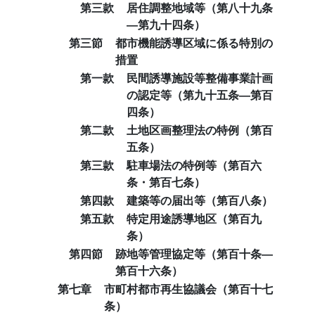
第三款
居住調整地域等（第八十九条
―第九十四条）
第三節
都市機能誘導区域に係る特別の
措置
第一款
民間誘導施設等整備事業計画
の認定等（第九十五条―第百
四条）
第二款
土地区画整理法の特例（第百
五条）
第三款
駐車場法の特例等（第百六
条・第百七条）
第四款
建築等の届出等（第百八条）
第五款
特定用途誘導地区（第百九
条）
第四節
跡地等管理協定等（第百十条―
第百十六条）
第七章
市町村都市再生協議会（第百十七
条）