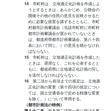
14
市町村は、立地適正化計画を作成しよ
うとするときは、あらかじめ、公聴会の
開催その他の住民の意見を反映させるた
めに必要な措置を講ずるとともに、市町
村都市計画審議会（当該市町村に市町村
都市計画審議会が置かれていないとき
は、都道府県都市計画審議会。第八十四
条において同じ。）の意見を聴かなけれ
ばならない。
15
市町村は、立地適正化計画を作成した
ときは、遅滞なく、これを公表するとと
もに、都道府県に立地適正化計画の写し
を送付しなければならない。
16
第二項から前項までの規定は、立地適
正化計画の変更（第十四項の規定につい
ては、国土交通省令で定める軽微な変更
を除く。）について準用する。
（都市計画法の特例）
第八十二条
前条第二項第一号に掲げる事