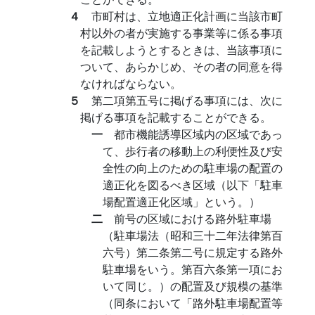
４
市町村は、立地適正化計画に当該市町
村以外の者が実施する事業等に係る事項
を記載しようとするときは、当該事項に
ついて、あらかじめ、その者の同意を得
なければならない。
５
第二項第五号に掲げる事項には、次に
掲げる事項を記載することができる。
一
都市機能誘導区域内の区域であっ
て、歩行者の移動上の利便性及び安
全性の向上のための駐車場の配置の
適正化を図るべき区域（以下「駐車
場配置適正化区域」という。）
二
前号の区域における路外駐車場
（駐車場法（昭和三十二年法律第百
六号）第二条第二号に規定する路外
駐車場をいう。第百六条第一項にお
いて同じ。）の配置及び規模の基準
（同条において「路外駐車場配置等