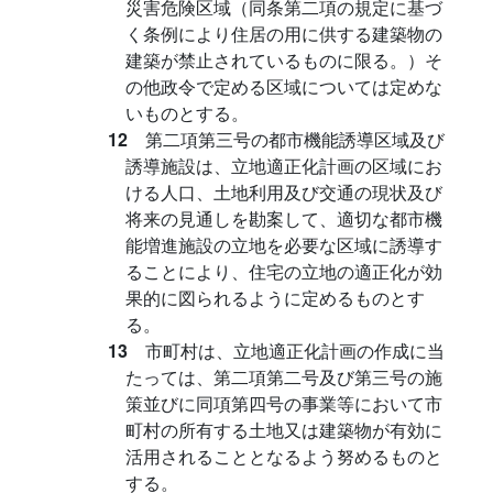
災害危険区域（同条第二項の規定に基づ
く条例により住居の用に供する建築物の
建築が禁止されているものに限る。）そ
の他政令で定める区域については定めな
いものとする。
12
第二項第三号の都市機能誘導区域及び
誘導施設は、立地適正化計画の区域にお
ける人口、土地利用及び交通の現状及び
将来の見通しを勘案して、適切な都市機
能増進施設の立地を必要な区域に誘導す
ることにより、住宅の立地の適正化が効
果的に図られるように定めるものとす
る。
13
市町村は、立地適正化計画の作成に当
たっては、第二項第二号及び第三号の施
策並びに同項第四号の事業等において市
町村の所有する土地又は建築物が有効に
活用されることとなるよう努めるものと
する。