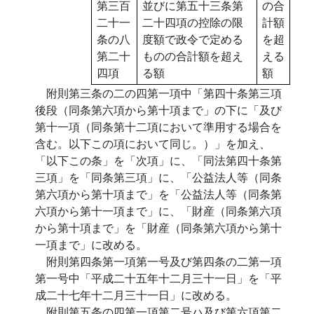
第三百
並びに第五十三条第
の合
二十一
二十四項の控除の限
計額
条の八
度額で政令で定める
を超
第二十
ものの合計額を超え
える
四項
る額
額
附則第三条の二の四第一項中「第四十条第三項
後段（同条第六項から第十項まで」の下に「及び
第十一項（同条第十二項において準用する場合を
含む。以下この項において同じ。）」を加え、
「以下この条」を「次項」に、「同法第四十条第
三項」を「同条第三項」に、「公益法人等（同条
第六項から第十項まで」を「公益法人等（同条第
六項から第十一項まで」に、「財産（同条第六項
から第十項まで」を「財産（同条第六項から第十
一項まで」に改める。
附則第四条第一項第一号及び第四条の二第一項
第一号中「平成二十五年十二月三十一日」を「平
成二十七年十二月三十一日」に改める。
附則第五条の四第一項第二号ハ及び第六項第二