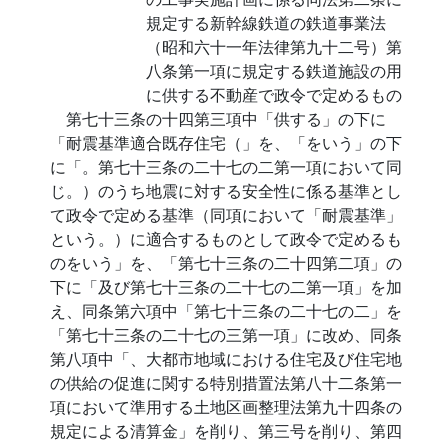
規定する新幹線鉄道の鉄道事業法
（昭和六十一年法律第九十二号）第
八条第一項に規定する鉄道施設の用
に供する不動産で政令で定めるもの
第七十三条の十四第三項中「供する」の下に
「耐震基準適合既存住宅（」を、「をいう」の下
に「。第七十三条の二十七の二第一項において同
じ。）のうち地震に対する安全性に係る基準とし
て政令で定める基準（同項において「耐震基準」
という。）に適合するものとして政令で定めるも
のをいう」を、「第七十三条の二十四第二項」の
下に「及び第七十三条の二十七の二第一項」を加
え、同条第六項中「第七十三条の二十七の二」を
「第七十三条の二十七の三第一項」に改め、同条
第八項中「、大都市地域における住宅及び住宅地
の供給の促進に関する特別措置法第八十二条第一
項において準用する土地区画整理法第九十四条の
規定による清算金」を削り、第三号を削り、第四