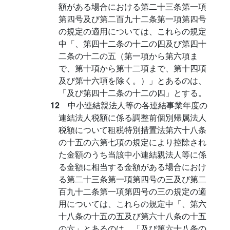
額がある場合における第二十三条第一項
第四号及び第二百九十二条第一項第四号
の規定の適用については、これらの規定
中「、第四十二条の十二の四及び第四十
二条の十二の五（第一項から第六項ま
で、第十項から第十二項まで、第十四項
及び第十六項を除く。）」とあるのは、
「及び第四十二条の十二の四」とする。
12
中小連結親法人等の各連結事業年度の
連結法人税額に係る調整前個別帰属法人
税額について租税特別措置法第六十八条
の十五の六第七項の規定により控除され
た金額のうち当該中小連結親法人等に係
る金額に相当する金額がある場合におけ
る第二十三条第一項第四号の三及び第二
百九十二条第一項第四号の三の規定の適
用については、これらの規定中「、第六
十八条の十五の五及び第六十八条の十五
の六」とあるのは、「及び第六十八条の