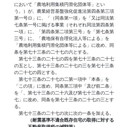
において「農地利用集積円滑化団体等」とい
う。）が、農業経営基盤強化促進法第四条第三項
第一号ロ」に、「（同条第一項」を「又は同法第
七条第一号に掲げる事業（それぞれ同法第四条第
一項」に、「第四条第二項第三号」を「第七条第
三号」に、「農地保有合理化法人等による」を
「農地利用集積円滑化団体等による」に改め、同
条を第七十三条の二十七の六とする。
第七十三条の二十七の四を第七十三条の二十七
の五とし、第七十三条の二十七の三を第七十三条
の二十七の四とする。
第七十三条の二十七の二第一項中「本条」を
「この項」に改め、同条第三項中「及び前二条」
を「、第七十三条の二十六及び第七十三条の二十
七」に改め、同条を第七十三条の二十七の三とす
る。
第七十三条の二十七の次に次の一条を加える。
（耐震基準不適合既存住宅の取得に対する
不動産取得税の減額等）