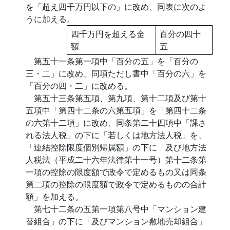
を「超え四千万円以下の」に改め、同表に次のよ
うに加える。
四千万円を超える金
百分の四十
額
五
第五十一条第一項中「百分の五」を「百分の
三・二」に改め、同項ただし書中「百分の六」を
「百分の四・二」に改める。
第五十三条第五項、第九項、第十二項及び第十
五項中「第四十二条の六第五項」を「第四十二条
の六第十二項」に改め、同条第二十四項中「課さ
れる法人税」の下に「若しくは地方法人税」を、
「連結控除限度個別帰属額」の下に「及び地方法
人税法（平成二十六年法律第十一号）第十二条第
一項の控除の限度額で政令で定めるもの又は同条
第二項の控除の限度額で政令で定めるものの合計
額」を加える。
第七十二条の五第一項第八号中「マンション建
替組合」の下に「及びマンション敷地売却組合」