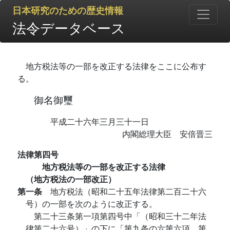
日本研究のための歴史情報
法令データベース
地方税法等の一部を改正する法律をここに公布す
る。
御名御璽
平成二十六年三月三十一日
内閣総理大臣 安倍晋三
法律第四号
地方税法等の一部を改正する法律
（地方税法の一部改正）
第一条
地方税法（昭和二十五年法律第二百二十六
号）の一部を次のように改正する。
第二十三条第一項第四号中「（昭和三十二年法
律第二十六号）」の下に「第九条の六第六項、第