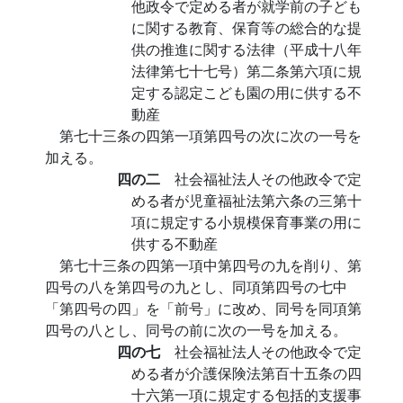
他政令で定める者が就学前の子ども
に関する教育、保育等の総合的な提
供の推進に関する法律（平成十八年
法律第七十七号）第二条第六項に規
定する認定こども園の用に供する不
動産
第七十三条の四第一項第四号の次に次の一号を
加える。
四の二
社会福祉法人その他政令で定
める者が児童福祉法第六条の三第十
項に規定する小規模保育事業の用に
供する不動産
第七十三条の四第一項中第四号の九を削り、第
四号の八を第四号の九とし、同項第四号の七中
「第四号の四」を「前号」に改め、同号を同項第
四号の八とし、同号の前に次の一号を加える。
四の七
社会福祉法人その他政令で定
める者が介護保険法第百十五条の四
十六第一項に規定する包括的支援事