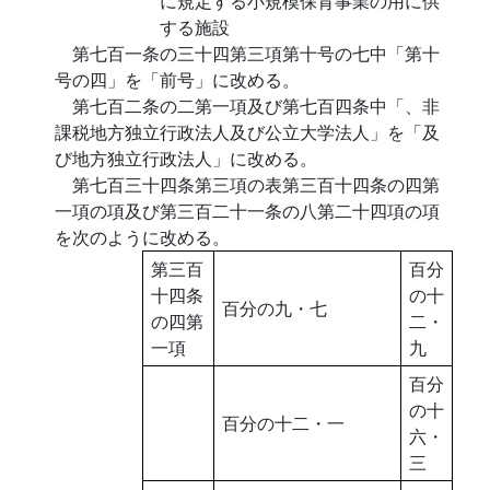
に規定する小規模保育事業の用に供
する施設
第七百一条の三十四第三項第十号の七中「第十
号の四」を「前号」に改める。
第七百二条の二第一項及び第七百四条中「、非
課税地方独立行政法人及び公立大学法人」を「及
び地方独立行政法人」に改める。
第七百三十四条第三項の表第三百十四条の四第
一項の項及び第三百二十一条の八第二十四項の項
を次のように改める。
第三百
百分
十四条
の十
百分の九・七
の四第
二・
一項
九
百分
の十
百分の十二・一
六・
三