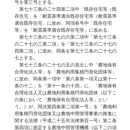
号を第三号とする。
第七十三条の二十四第二項中「既存住宅等（既
存住宅」を「耐震基準適合既存住宅等（耐震基準
適合既存住宅」に改め、同項各号中「既存住宅
等」を「耐震基準適合既存住宅等」に改める。
第七十三条の二十七の六第二項中「第七十三条
の二十七の三第二項」を「第七十三条の二十七の
四第二項」に改め、同条を第七十三条の二十七の
七とする。
第七十三条の二十七の五の見出し中「農地保有
合理化法人等」を「農地利用集積円滑化団体等」
に改め、同条第一項中「第八条第一項又は第十一
条の十二」を「第十一条の十四」に、「農地保有
合理化法人又は農地利用集積円滑化団体（以下こ
の条において「農地保有合理化法人等」とい
う。）が、同法第四条第二項第一号」を「農地利
用集積円滑化団体又は農地中間管理事業の推進に
関する法律（平成二十五年法律第百一号）第二条
第四項に規定する農地中間管理機構（以下この項