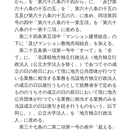
から」を「第六十八条の十四から」に、「及び第
六十八条の十五の五」を「、第六十八条の十五の
五及び第六十八条の十五の六」に改め、同項第四
号の四中「第六十八条の十一第五項」を「第六十
八条の十一第十二項」に改める。
第二十四条第五項中「マンション建替組合」の
下に「及びマンション敷地売却組合」を加える。
第二十五条第一項第一号中「すべて」を「全
て」に、「非課税地方独立行政法人（地方独立行
政法人（公立大学法人を除く。）であつてその成
立の日の前日において現に地方公共団体が行つて
いる業務に相当する業務を当該地方独立行政法人
の成立の日以後行うものとして総務省令で定める
もののうちその成立の日の前日において現に地方
公共団体が行つている業務に相当する業務のみを
当該成立の日以後引き続き行うものをいう。以下
同じ。）、公立大学法人」を「地方独立行政法
人」に改める。
第三十七条の二第二項第一号の表中「超える」