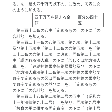
る」を「超え四千万円以下の」に改め、同表に次
のように加える。
四千万円を超える金
百分の四十
額
五
第三百十四条の八中「定めるもの」の下に「の
合計額」を加える。
第三百二十一条の八第五項、第九項、第十二項
及び第十五項中「第四十二条の六第五項」を「第
四十二条の六第十二項」に改め、同条第二十四項
中「課される法人税」の下に「若しくは地方法人
税」を、「連結控除限度個別帰属額及び」の下に
「地方法人税法第十二条第一項の控除の限度額で
政令で定めるもの又は同条第二項の控除の限度額
で政令で定めるもの並びに」を、「定めるもの」
の下に「の合計額」を加える。
第三百四十八条第二項第二号の五中「（昭和六
十一年法律第九十二号）」を削り、同項第九号中
「教育の用に供する固定資産」の下に「（第十号