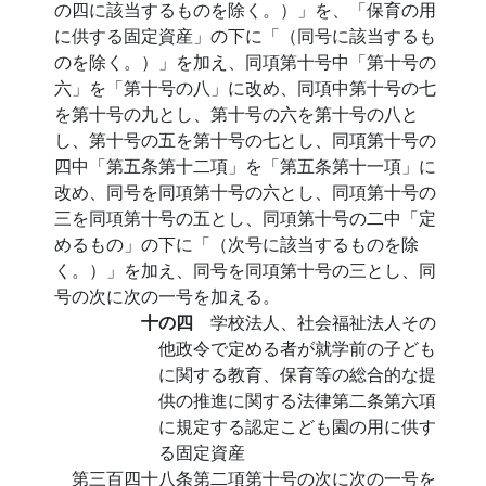
の四に該当するものを除く。）」を、「保育の用
に供する固定資産」の下に「（同号に該当するも
のを除く。）」を加え、同項第十号中「第十号の
六」を「第十号の八」に改め、同項中第十号の七
を第十号の九とし、第十号の六を第十号の八と
し、第十号の五を第十号の七とし、同項第十号の
四中「第五条第十二項」を「第五条第十一項」に
改め、同号を同項第十号の六とし、同項第十号の
三を同項第十号の五とし、同項第十号の二中「定
めるもの」の下に「（次号に該当するものを除
く。）」を加え、同号を同項第十号の三とし、同
号の次に次の一号を加える。
十の四
学校法人、社会福祉法人その
他政令で定める者が就学前の子ども
に関する教育、保育等の総合的な提
供の推進に関する法律第二条第六項
に規定する認定こども園の用に供す
る固定資産
第三百四十八条第二項第十号の次に次の一号を