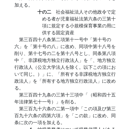
加える。
十の二
社会福祉法人その他政令で定
める者が児童福祉法第六条の三第十
項に規定する小規模保育事業の用に
供する固定資産
第三百四十八条第二項第十一号中「第十号の
六」を「第十号の八」に改め、同項中第十八号を
削り、第十七号の二を第十八号とし、同条第八項
中「、非課税地方独立行政法人」を「、地方独立
行政法人（公立大学法人を除く。以下この項にお
いて同じ。）」に、「所有する非課税地方独立行
政法人」を「所有する地方独立行政法人」に改め
る。
第三百四十九条の三第十三項中「（昭和四十五
年法律第七十一号）」を削る。
第三百九十六条の二第一項中「この項及び第三
百九十六条の四第六項」を「この款」に改め、同
条に次の一項を加える。