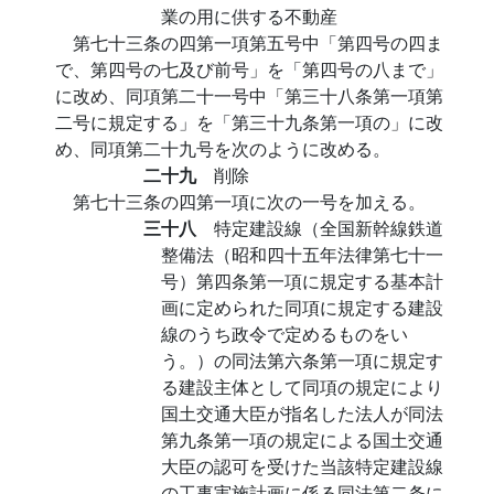
業の用に供する不動産
第七十三条の四第一項第五号中「第四号の四ま
で、第四号の七及び前号」を「第四号の八まで」
に改め、同項第二十一号中「第三十八条第一項第
二号に規定する」を「第三十九条第一項の」に改
め、同項第二十九号を次のように改める。
二十九
削除
第七十三条の四第一項に次の一号を加える。
三十八
特定建設線（全国新幹線鉄道
整備法（昭和四十五年法律第七十一
号）第四条第一項に規定する基本計
画に定められた同項に規定する建設
線のうち政令で定めるものをい
う。）の同法第六条第一項に規定す
る建設主体として同項の規定により
国土交通大臣が指名した法人が同法
第九条第一項の規定による国土交通
大臣の認可を受けた当該特定建設線
の工事実施計画に係る同法第二条に