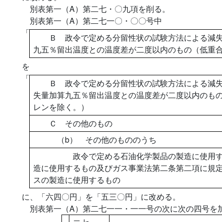
別表第一（A）第二七・〇九項を削る。
別表第一（A）第二七一〇・〇〇号中
「
Ｂ 政令で定める分留性状の試験方法による減失
九五％留出温度との温度差が二度以内のもの（低重
を
「
Ｂ 政令で定める分留性状の試験方法による減失
失量加算九五％留出温度との温度差が二度以内のも
レンを除く。）
Ｃ その他のもの
（b） その他のもののうち
政令で定める石油化学製品の製造に使用する
造に使用するもの及びガス事業法第二条第二項に規
スの製造に使用するもの
に、「六四〇円」を「五三〇円」に改める。
別表第一（A）第二七一一・一一号の次に次の四号を