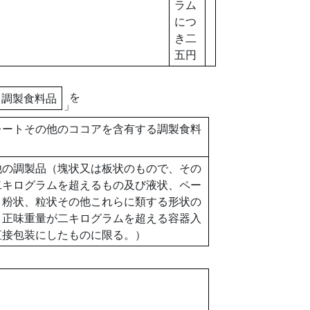
ラム
につ
き二
五円
を
る調製食料品
」
レートその他のココアを含有する調製食料
の調製品（塊状又は板状のもので、その
二キログラムを超えるもの及び液状、ペー
、粉状、粒状その他これらに類する形状の
、正味重量が二キログラムを超える容器入
直接包装にしたものに限る。）