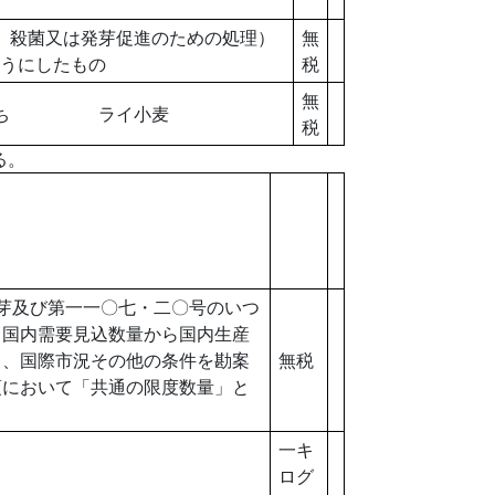
殺菌又は発芽促進のための処理）
無
うにしたもの
税
無
のうち ライ小麦
税
る。
及び第一一〇七・二〇号のいつ
る国内需要見込数量から国内生産
し、国際市況その他の条件を勘案
無税
項において「共通の限度数量」と
一キ
ログ