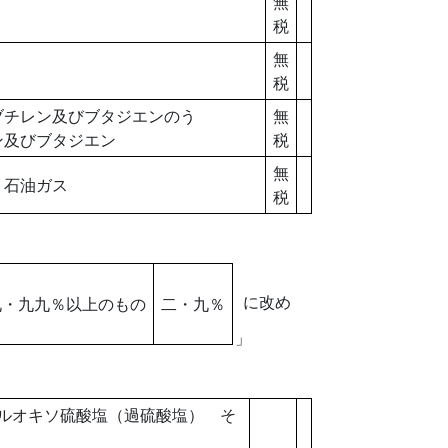
無
税
無
税
チレン及びブタジエンのう
無
及びブタジエン
税
無
石油ガス
税
に改め
・九九％以上のもの
二・九％
」
ルオキソ硫酸塩（過硫酸塩） そ