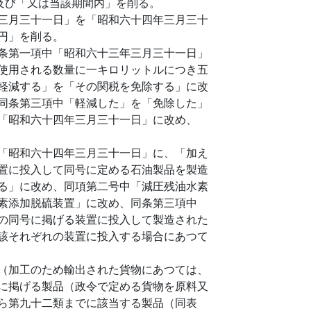
及び「又は当該期間内」を削る。
三月三十一日」を「昭和六十四年三月三十
円」を削る。
条第一項中「昭和六十三年三月三十一日」
使用される数量に一キロリットルにつき五
軽減する」を「その関税を免除する」に改
同条第三項中「軽減した」を「免除した」
「昭和六十四年三月三十一日」に改め、
「昭和六十四年三月三十一日」に、「加え
置に投入して同号に定める石油製品を製造
る」に改め、同項第二号中「減圧残油水素
素添加脱硫装置」に改め、同条第三項中
の同号に掲げる装置に投入して製造された
該それぞれの装置に投入する場合にあつて
（加工のため輸出された貨物にあつては、
に掲げる製品（政令で定める貨物を原料又
ら第九十二類までに該当する製品（同表