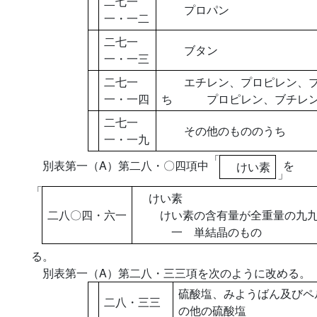
二七一
プロパン
一・一二
二七一
ブタン
一・一三
二七一
エチレン、プロピレン、ブ
一・一四
ち プロピレン、ブチレン
二七一
その他のもののうち 
一・一九
「
別表第一（A）第二八・〇四項中
を
けい素
」
「
けい素
二八〇四・六一
けい素の含有量が全重量の九九
一 単結晶のもの
る。
別表第一（A）第二八・三三項を次のように改める。
硫酸塩、みようばん及びペ
二八・三三
の他の硫酸塩