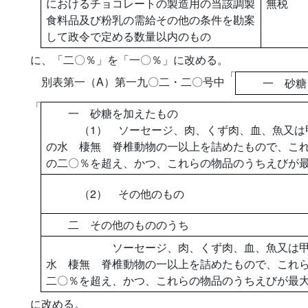
におけるチョコレートの製造用の当該調製
無税
食料品及び粉乳の需給その他の条件を勘案
して政令で定める数量以内のもの
に、「二〇％」を「一〇％」に改める。
「
別表第一（A）第一九〇二・二〇号中
一 砂糖を
「
一 砂糖を加えたもの
（1） ソーセージ、肉、くず肉、血、魚又は甲
の水 棲無 脊椎動物の一以上を詰めたもので、こ
の二〇％を超え、かつ、これらの物品のうちえびが
（2） その他のもの
二 その他のもののうち
ソーセージ、肉、くず肉、血、魚又は甲殻類
水 棲無 脊椎動物の一以上を詰めたもので、これ
二〇％を超え、かつ、これらの物品のうちえびが最
に改める。