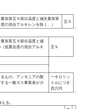
量加算五％留出温度と減失量加算
五％
合度の混合アルキレンを除く。）
」
量加算五％留出温度と減
の（低重合度の混合アルキ
五％
もの、アンモニアの製
一キロリッ
定する一般ガス事業者がガ
トルにつき
四六円
」
加える。