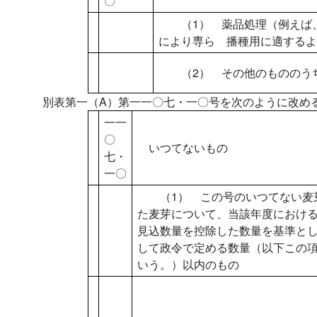
〇
（1） 薬品処理（例えば、
により専ら 播種用に適するよ
（2） その他のもの
別表第一（A）第一一〇七・一〇号を次のように改め
一一
〇
いつてないもの
七・
一〇
（1） この号のいつてない麦芽
た麦芽について、当該年度におけ
見込数量を控除した数量を基準と
して政令で定める数量（以下この
いう。）以内のもの