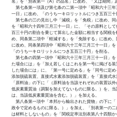
名」を「別表第一（A）の品名」に改め、「又は期間」
第七条第一項及び第七条の二第一項中「昭和六十三年
一日」に改め、「のうち一キロリットルにつき五百三十
第七条の三の見出し中「減税」を「免税」に改め、同
を「昭和六十四年三月三十一日」に、「その原料として
百三十円の割合を乗じて算出した金額に相当する関税を
め、同条第二項中「軽減する」を「免除する」に改め、
に改め、同条第四項中「昭和六十三年三月三十一日」を
「のうち一キロリットルにつき五百三十円」を削る。
第七条の四第一項中「昭和六十三年三月三十一日」を
た場合には」を「加え若しくはこれを第一号に掲げる装
した場合には」に、「第一号に定める」を「同号に定め
添加脱硫装置、直接式水素添加脱硫装置」を「直接式水
「原料油」の下に「（原料油を当該それぞれの装置以外
低炭素重質油（調製を加えてないものに限る。）を、当
は、当該低炭素重質油を含む。）」を加える。
第八条第一項中「本邦から輸出された貨物」の下に「
政令で定めるものに限る。）」を加え、「別表第一の二
は材料としないもの」を「関税定率法別表第八十四類か