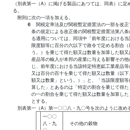
（別表第一（A）に掲げる製品にあつては、同表）に定
る。
附則に次の一項を加える。
６
関税定率法及び関税暫定措置法の一部を改正
条の規定による改正後の関税暫定措置法第八条
る適用については、同項中「前年度における当
限度額等に百分の六以下で政令で定める割合（
う。）を乗じて得た額又は数量を加算した額又
産品等の輸入が本邦の産業に与える影響その他
じ、前年度における当該特定特恵鉱工業産品等
又は百分の百十を乗じて得た額又は数量（以下
額又は数量」という。）」と、「当該限度額等
算した」とあるのは「特定の割合を乗じて得た
の一の割合を乗じて得た額又は数量を加算した
とする。
別表第一（A）第一〇〇八・九〇号を次のように改め
一〇〇
八・九
その他の穀物