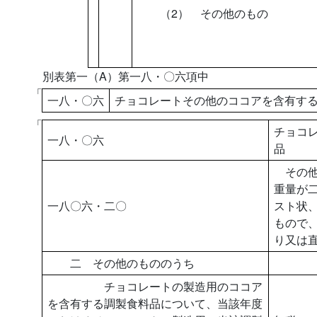
（2） その他のもの
別表第一（A）第一八・〇六項中
「
一八・〇六
チョコレートその他のココアを含有す
「
チョコ
一八・〇六
品
その他
重量が
一八〇六・二〇
スト状
もので
り又は
二 その他のもののうち
チョコレートの製造用のココア
を含有する調製食料品について、当該年度