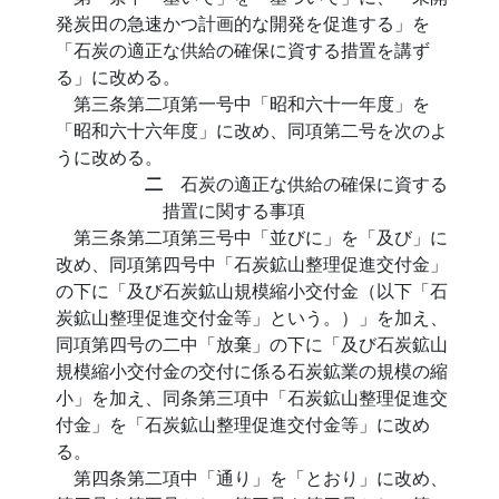
発炭田の急速かつ計画的な開発を促進する」を
「石炭の適正な供給の確保に資する措置を講ず
る」に改める。
第三条第二項第一号中「昭和六十一年度」を
「昭和六十六年度」に改め、同項第二号を次のよ
うに改める。
二
石炭の適正な供給の確保に資する
措置に関する事項
第三条第二項第三号中「並びに」を「及び」に
改め、同項第四号中「石炭鉱山整理促進交付金」
の下に「及び石炭鉱山規模縮小交付金（以下「石
炭鉱山整理促進交付金等」という。）」を加え、
同項第四号の二中「放棄」の下に「及び石炭鉱山
規模縮小交付金の交付に係る石炭鉱業の規模の縮
小」を加え、同条第三項中「石炭鉱山整理促進交
付金」を「石炭鉱山整理促進交付金等」に改め
る。
第四条第二項中「通り」を「とおり」に改め、