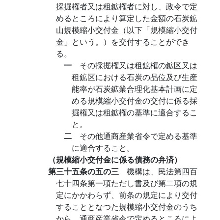
採掘権者又は租鉱権者に対し、政令で定
めるところにより算定した金額の石炭鉱
山規模縮小交付金（以下「規模縮小交付
金」という。）を交付することができ
る。
一
その採掘権又は租鉱権の鉱区又は
租鉱区における石炭の品位及び生産
能率が石炭鉱業合理化基本計画に定
める規模縮小交付金の交付に係る採
掘権又は租鉱権の基準に適合するこ
と。
二
その他通商産業省令で定める基準
に適合すること。
（規模縮小交付金に係る債務の弁済）
第三十五条の五の三
機構は、民法第四百
七十四条第一項ただし書及び第二項の規
定にかかわらず、前条の規定により交付
することとなつた規模縮小交付金のうち
から、通商産業省令で定めるところによ