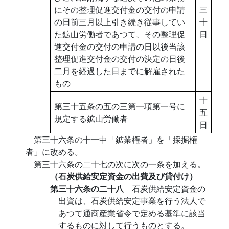
にその整理促進交付金の交付の申請
三
の日前三月以上引き続き従事してい
十
た鉱山労働者であつて、その整理促
日
進交付金の交付の申請の日以後当該
整理促進交付金の交付の決定の日後
二月を経過した日までに解雇された
もの
十
第三十五条の五の三第一項第一号に
五
規定する鉱山労働者
日
第三十六条の十一中「鉱業権者」を「採掘権
者」に改める。
第三十六条の二十七の次に次の一条を加える。
（石炭供給安定資金の出費及び貸付け）
第三十六条の二十八
石炭供給安定資金の
出資は、石炭供給安定事業を行う法人で
あつて通商産業省令で定める基準に該当
するものに対して行うものとする。