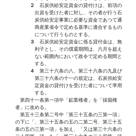
２
石炭供給安定資金の貸付けは、前項の
出資を受けた者に対し、その者が行う石
炭供給安定事業に必要な資金であつて通
商産業省令で定める基準に適合するもの
について行うものとする。
３
石炭供給安定資金に係る貸付金は、無
利子とし、その償還期間は、六月を超え
ない範囲内において政令で定める期間と
する。
４
第三十六条の八、第三十六条の九及び
第三十六条の十一の規定は、石炭供給安
定資金の貸付けを受けた者について準用
する。
第四十一条第一項中「鉱業権者」を「採掘権
者」に改める。
第五十三条第二号中「第三十五条の三第一項」
の下に「、第三十五条の五の二第二号、第三十五
条の五の三第一項」を加え、「又は第三十六条の