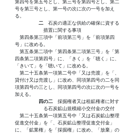
第四号を第五号とし、第三号を第四号とし、第二
号を第三号とし、第一号の次に次の一号を加え
る。
二
石炭の適正な供給の確保に資する
措置に関する事項
第四条第三項中「前項第三号」を「前項第四
号」に改める。
第五条第二項中「第四条第二項第三号」を「第
四条第二項第四号」に、「きく」を「聴く」に、
「きいて」を「聴いて」に改める。
第二十五条第一項第二号中「又は売渡」を「、
貸付け又は売渡し」に改め、同項第四号の二を同
項第四号の三とし、同項第四号の次に次の一号を
加える。
四の二
採掘権者又は租鉱権者に対す
る石炭鉱山規模縮小交付金の交付
第二十五条第一項第五号中「又は石炭鉱山整理
促進交付金」を「、石炭鉱山整理促進交付金」
に、「鉱業権」を「採掘権」に改め、「放棄」の