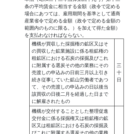
条の平均賃金に相当する金額（政令で定める
場合にあつては、雇用期間を基準として通商
産業省令で定める金額（政令で定める金額の
範囲内のものに限る。）を加えて得た金額）
を支払わなければならない。
機構が買収した採掘権の鉱区又はそ
の買収した鉱業施設に係る租鉱権の
租鉱区における石炭の採掘及びこれ
に附属する選炭その他の業務にその
三
売渡しの申込みの日前三月以上引き
十
続き従事していた鉱山労働者であつ
日
て、その売渡しの申込みの日以後当
該買収の日後二月を経過した日まで
に解雇されたもの
機構が交付することとした整理促進
交付金に係る採掘権又は租鉱権の鉱
区又は租鉱区における石炭の採掘及
びこれに附属する選炭その他の業務