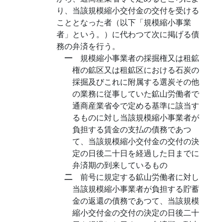
り、当該規模縮小交付金の交付を受ける
こととなった者（以下「規模縮小事業
者」という。）に代わつて次に掲げる債
務の弁済を行う。
一
規模縮小事業者の採掘権又は租鉱
権の鉱区又は租鉱区における石炭の
採掘及びこれに附属する選炭その他
の業務に従事していた鉱山労働者で
通商産業省令で定める基準に該当す
るものに対し当該規模縮小事業者が
負担する賃金の支払の債務であつ
て、当該規模縮小交付金の交付の決
定の日後二十日を経過した日までに
弁済期の到来しているもの
二
前号に規定する鉱山労働者に対し
当該規模縮小事業者が負担する貯蓄
金の返還の債務であつて、当該規模
縮小交付金の交付の決定の日後二十