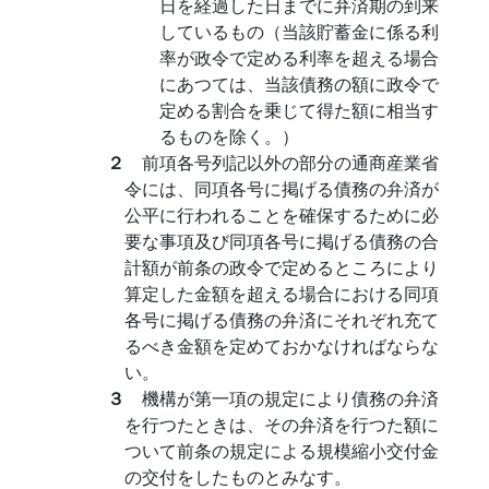
日を経過した日までに弁済期の到来
しているもの（当該貯蓄金に係る利
率が政令で定める利率を超える場合
にあつては、当該債務の額に政令で
定める割合を乗じて得た額に相当す
るものを除く。）
２
前項各号列記以外の部分の通商産業省
令には、同項各号に掲げる債務の弁済が
公平に行われることを確保するために必
要な事項及び同項各号に掲げる債務の合
計額が前条の政令で定めるところにより
算定した金額を超える場合における同項
各号に掲げる債務の弁済にそれぞれ充て
るべき金額を定めておかなければならな
い。
３
機構が第一項の規定により債務の弁済
を行つたときは、その弁済を行つた額に
ついて前条の規定による規模縮小交付金
の交付をしたものとみなす。