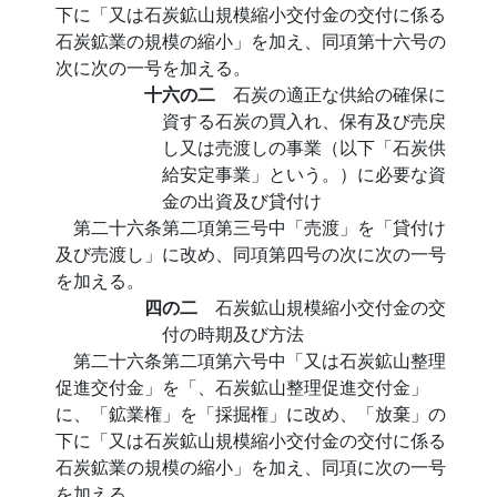
下に「又は石炭鉱山規模縮小交付金の交付に係る
石炭鉱業の規模の縮小」を加え、同項第十六号の
次に次の一号を加える。
十六の二
石炭の適正な供給の確保に
資する石炭の買入れ、保有及び売戻
し又は売渡しの事業（以下「石炭供
給安定事業」という。）に必要な資
金の出資及び貸付け
第二十六条第二項第三号中「売渡」を「貸付け
及び売渡し」に改め、同項第四号の次に次の一号
を加える。
四の二
石炭鉱山規模縮小交付金の交
付の時期及び方法
第二十六条第二項第六号中「又は石炭鉱山整理
促進交付金」を「、石炭鉱山整理促進交付金」
に、「鉱業権」を「採掘権」に改め、「放棄」の
下に「又は石炭鉱山規模縮小交付金の交付に係る
石炭鉱業の規模の縮小」を加え、同項に次の一号
を加える。