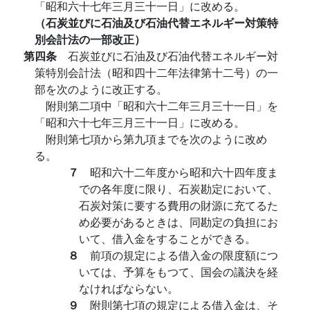
「昭和六十七年三月三十一日」に改める。
（石炭並びに石油及び石油代替エネルギー対策特
別会計法の一部改正）
第四条
石炭並びに石油及び石油代替エネルギー対
策特別会計法（昭和四十二年法律第十二号）の一
部を次のように改正する。
附則第二項中「昭和六十二年三月三十一日」を
「昭和六十七年三月三十一日」に改める。
附則第七項から第九項までを次のように改め
る。
７
昭和六十二年度から昭和六十四年度ま
での各年度に限り、石炭勘定において、
石炭対策に要する費用の財源に充てるた
め必要があるときは、同勘定の負担にお
いて、借入金をすることができる。
８
前項の規定による借入金の限度額につ
いては、予算をもつて、国会の議決を経
なければならない。
９
附則第七項の規定による借入金は、そ