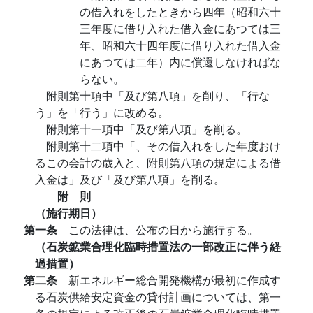
の借入れをしたときから四年（昭和六十
三年度に借り入れた借入金にあつては三
年、昭和六十四年度に借り入れた借入金
にあつては二年）内に償還しなければな
らない。
附則第十項中「及び第八項」を削り、「行な
う」を「行う」に改める。
附則第十一項中「及び第八項」を削る。
附則第十二項中「、その借入れをした年度おけ
るこの会計の歳入と、附則第八項の規定による借
入金は」及び「及び第八項」を削る。
附 則
（施行期日）
第一条
この法律は、公布の日から施行する。
（石炭鉱業合理化臨時措置法の一部改正に伴う経
過措置）
第二条
新エネルギー総合開発機構が最初に作成す
る石炭供給安定資金の貸付計画については、第一