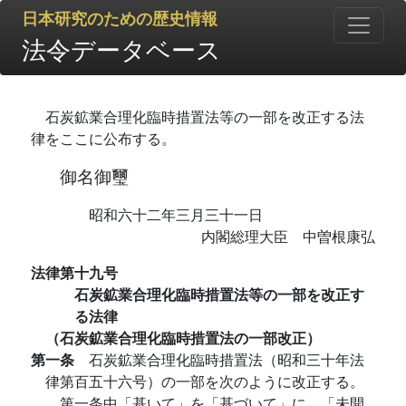
日本研究のための歴史情報
法令データベース
石炭鉱業合理化臨時措置法等の一部を改正する法
律をここに公布する。
御名御璽
昭和六十二年三月三十一日
内閣総理大臣 中曽根康弘
法律第十九号
石炭鉱業合理化臨時措置法等の一部を改正す
る法律
（石炭鉱業合理化臨時措置法の一部改正）
第一条
石炭鉱業合理化臨時措置法（昭和三十年法
律第百五十六号）の一部を次のように改正する。
第一条中「基いて」を「基づいて」に、「未開