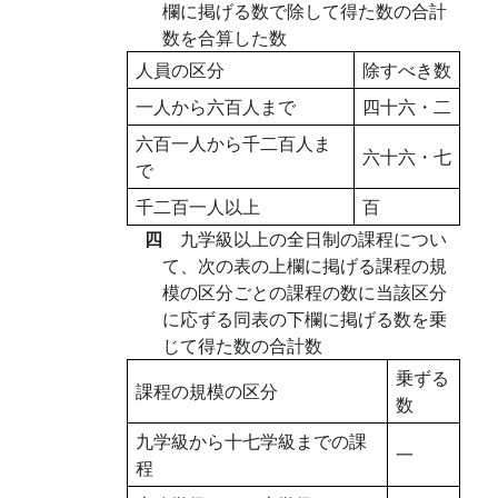
欄に掲げる数で除して得た数の合計
数を合算した数
人員の区分
除すべき数
一人から六百人まで
四十六・二
六百一人から千二百人ま
六十六・七
で
千二百一人以上
百
四
九学級以上の全日制の課程につい
て、次の表の上欄に掲げる課程の規
模の区分ごとの課程の数に当該区分
に応ずる同表の下欄に掲げる数を乗
じて得た数の合計数
乗ずる
課程の規模の区分
数
九学級から十七学級までの課
一
程