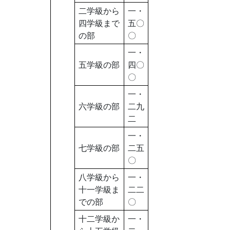
二学級から
一・
四学級まで
五〇
の部
〇
一・
五学級の部
四〇
〇
一・
六学級の部
二九
二
一・
七学級の部
二五
〇
八学級から
一・
十一学級ま
二二
での部
〇
十二学級か
一・