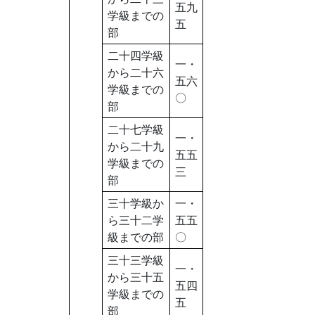
五九
学級までの
五
部
二十四学級
一・
から二十六
五六
学級までの
〇
部
二十七学級
一・
から二十九
五五
学級までの
三
部
三十学級か
一・
ら三十二学
五五
級までの部
〇
三十三学級
一・
から三十五
五四
学級までの
五
部