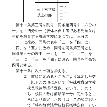
一・
三十六学級
五一
以上の部
〇
第十一条第三号を削り、同条第四号中「六分の
一」を「四分の一（肢体不自由者である児童又は
生徒を教育する養護学校にあつては、三分の
一）」に改め、同号の表中「三」を「四」に、
「四」を「五」に改め、同号を同条第三号とし、
同条第五号の表中「一」を「二」に、「二」を
「三」に、「三」を「四」に改め、同号を同条第
四号とする。
第十一条に次の一項を加える。
２
前項に定めるところにより算定した数
（以下この項において「特殊教育諸学校
校長教諭等標準定数」という。）のう
ち、校長の数は前項第一号に定めるとこ
ろにより算定した数（以下この項におい
て「特殊教育諸学校校長標準定数」とい