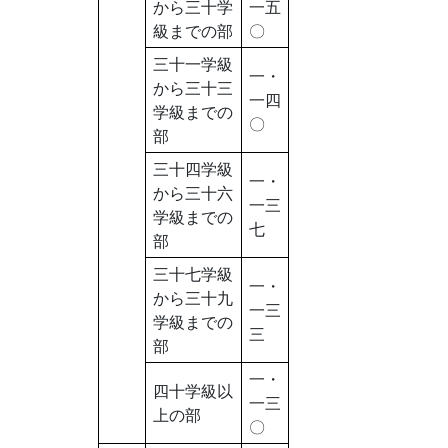
から三十学
一五
級までの部
〇
三十一学級
一・
から三十三
一四
学級までの
〇
部
三十四学級
一・
から三十六
一三
学級までの
七
部
三十七学級
一・
から三十九
一三
学級までの
三
部
一・
四十学級以
一三
上の部
〇