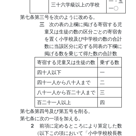
一・五
三十六学級以上の学校
一〇
第七条第三号を次のように改める。
三
次の表の上欄に掲げる寄宿する児
童又は生徒の数の区分ごとの寄宿舎
を置く小学校及び中学校の数の合計
数に当該区分に応ずる同表の下欄に
掲げる数を乗じて得た数の合計数
寄宿する児童又は生徒の数
乗ずる数
四十人以下
一
四十一人から八十人まで
二
八十一人から百二十人まで
三
百二十一人以上
四
第七条第四号及び第五号を削る。
第七条に次の一項を加える。
２
前項に定めるところにより算定した数
（以下この項において「小中学校校長教