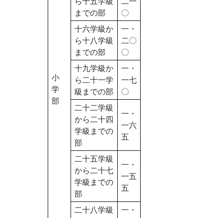
ら十五学級
二一
までの部
〇
十六学級か
一・
ら十八学級
二〇
までの部
〇
十九学級か
一・
小
ら二十一学
一七
学
級までの部
〇
部
二十二学級
一・
から二十四
一六
学級までの
五
部
二十五学級
一・
から二十七
一五
学級までの
五
部
二十八学級
一・