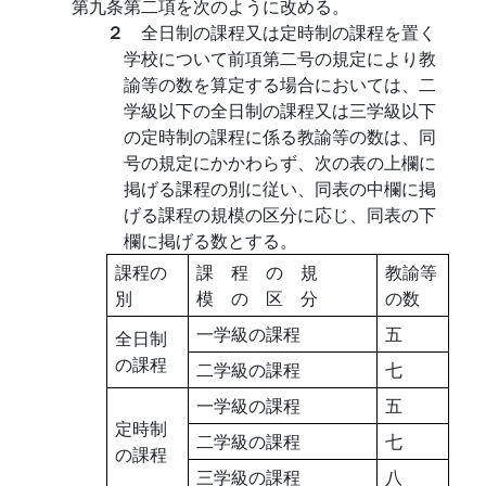
第九条第二項を次のように改める。
２
全日制の課程又は定時制の課程を置く
学校について前項第二号の規定により教
諭等の数を算定する場合においては、二
学級以下の全日制の課程又は三学級以下
の定時制の課程に係る教諭等の数は、同
号の規定にかかわらず、次の表の上欄に
掲げる課程の別に従い、同表の中欄に掲
げる課程の規模の区分に応じ、同表の下
欄に掲げる数とする。
課程の
課 程 の 規
教諭等
別
模 の 区 分
の数
一学級の課程
五
全日制
の課程
二学級の課程
七
一学級の課程
五
定時制
二学級の課程
七
の課程
三学級の課程
八