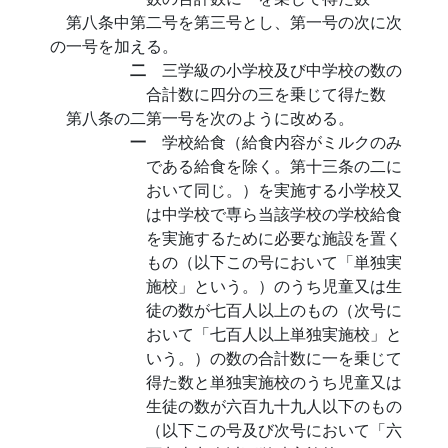
第八条中第二号を第三号とし、第一号の次に次
の一号を加える。
二
三学級の小学校及び中学校の数の
合計数に四分の三を乗じて得た数
第八条の二第一号を次のように改める。
一
学校給食（給食内容がミルクのみ
である給食を除く。第十三条の二に
おいて同じ。）を実施する小学校又
は中学校で専ら当該学校の学校給食
を実施するために必要な施設を置く
もの（以下この号において「単独実
施校」という。）のうち児童又は生
徒の数が七百人以上のもの（次号に
おいて「七百人以上単独実施校」と
いう。）の数の合計数に一を乗じて
得た数と単独実施校のうち児童又は
生徒の数が六百九十九人以下のもの
（以下この号及び次号において「六