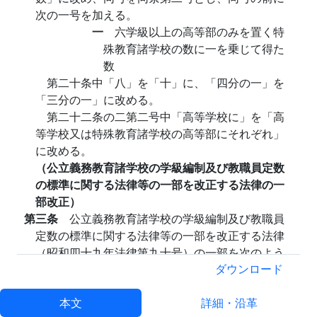
次の一号を加える。
一
六学級以上の高等部のみを置く特
殊教育諸学校の数に一を乗じて得た
数
第二十条中「八」を「十」に、「四分の一」を
「三分の一」に改める。
第二十二条の二第二号中「高等学校に」を「高
等学校又は特殊教育諸学校の高等部にそれぞれ」
に改める。
（公立義務教育諸学校の学級編制及び教職員定数
の標準に関する法律等の一部を改正する法律の一
部改正）
第三条
公立義務教育諸学校の学級編制及び教職員
定数の標準に関する法律等の一部を改正する法律
（昭和四十九年法律第九十号）の一部を次のよう
に改正する。
ダウンロード
附則中第四項から第六項までを削り、第七項を
第四項とし、第八項を第五項とし、第九項を削
本文
詳細・沿革