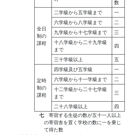
数
二学級から五学級まで
一
六学級から八学級まで
二
全日
九学級から十七学級まで
三
制の
十八学級から二十九学級
課程
四
まで
三十学級以上
五
四学級及び五学級
一
六学級から十一学級まで
二
定時
制の
十二学級から二十七学級
三
課程
まで
二十八学級以上
四
七
寄宿する生徒の数が五十一人以上
の寄宿舎を置く学校の数に一を乗じ
て得た数