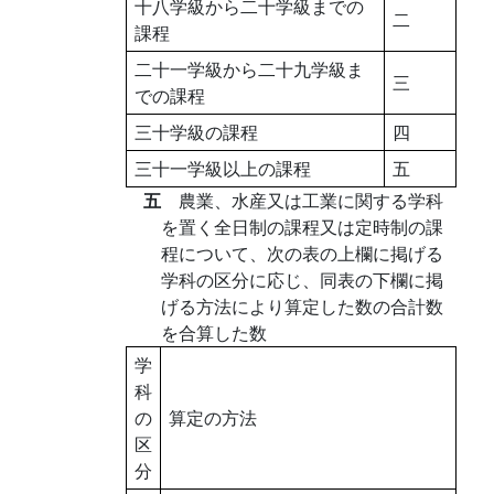
十八学級から二十学級までの
二
課程
二十一学級から二十九学級ま
三
での課程
三十学級の課程
四
三十一学級以上の課程
五
五
農業、水産又は工業に関する学科
を置く全日制の課程又は定時制の課
程について、次の表の上欄に掲げる
学科の区分に応じ、同表の下欄に掲
げる方法により算定した数の合計数
を合算した数
学
科
の
算定の方法
区
分