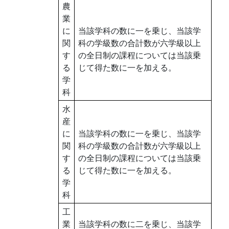
農
業
に
当該学科の数に一を乗じ、当該学
関
科の学級数の合計数が六学級以上
す
の全日制の課程については当該乗
る
じて得た数に一を加える。
学
科
水
産
に
当該学科の数に一を乗じ、当該学
関
科の学級数の合計数が六学級以上
す
の全日制の課程については当該乗
る
じて得た数に一を加える。
学
科
工
業
当該学科の数に二を乗じ、当該学