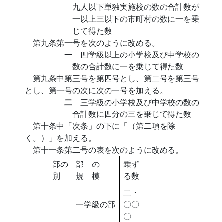
九人以下単独実施校の数の合計数が
一以上三以下の市町村の数に一を乗
じて得た数
第九条第一号を次のように改める。
一
四学級以上の小学校及び中学校の
数の合計数に一を乗じて得た数
第九条中第三号を第四号とし、第二号を第三号
とし、第一号の次に次の一号を加える。
二
三学級の小学校及び中学校の数の
合計数に四分の三を乗じて得た数
第十条中「次条」の下に「（第二項を除
く。）」を加える。
第十一条第二号の表を次のように改める。
部の
部 の
乗ず
別
規 模
る数
二・
一学級の部
〇〇
〇