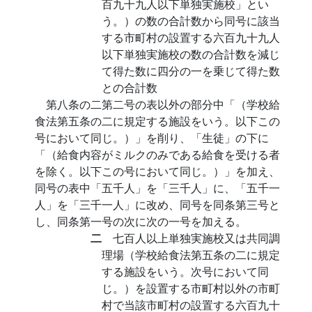
百九十九人以下単独実施校」とい
う。）の数の合計数から同号に該当
する市町村の設置する六百九十九人
以下単独実施校の数の合計数を減じ
て得た数に四分の一を乗じて得た数
との合計数
第八条の二第二号の表以外の部分中「（学校給
食法第五条の二に規定する施設をいう。以下この
号において同じ。）」を削り、「生徒」の下に
「（給食内容がミルクのみである給食を受ける者
を除く。以下この号において同じ。）」を加え、
同号の表中「五千人」を「三千人」に、「五千一
人」を「三千一人」に改め、同号を同条第三号と
し、同条第一号の次に次の一号を加える。
二
七百人以上単独実施校又は共同調
理場（学校給食法第五条の二に規定
する施設をいう。次号において同
じ。）を設置する市町村以外の市町
村で当該市町村の設置する六百九十