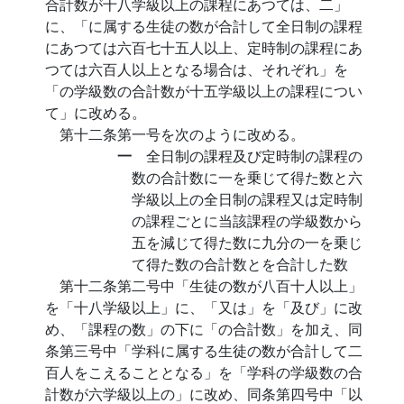
合計数が十八学級以上の課程にあつては、二」
に、「に属する生徒の数が合計して全日制の課程
にあつては六百七十五人以上、定時制の課程にあ
つては六百人以上となる場合は、それぞれ」を
「の学級数の合計数が十五学級以上の課程につい
て」に改める。
第十二条第一号を次のように改める。
一
全日制の課程及び定時制の課程の
数の合計数に一を乗じて得た数と六
学級以上の全日制の課程又は定時制
の課程ごとに当該課程の学級数から
五を減じて得た数に九分の一を乗じ
て得た数の合計数とを合計した数
第十二条第二号中「生徒の数が八百十人以上」
を「十八学級以上」に、「又は」を「及び」に改
め、「課程の数」の下に「の合計数」を加え、同
条第三号中「学科に属する生徒の数が合計して二
百人をこえることとなる」を「学科の学級数の合
計数が六学級以上の」に改め、同条第四号中「以