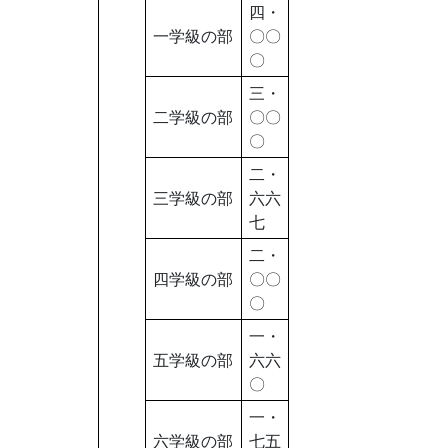
四・
一学級の部
〇〇
〇
三・
二学級の部
〇〇
〇
二・
三学級の部
六六
七
二・
四学級の部
〇〇
〇
一・
五学級の部
六六
〇
一・
六学級の部
七五