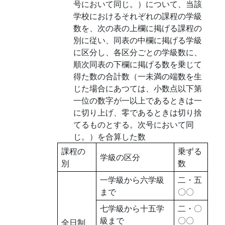
号において同じ。）について、当該
学校におけるそれぞれの課程の学級
数を、次の表の上欄に掲げる課程の
別に従い、同表の中欄に掲げる学級
に区分し、各区分ごとの学級数に、
順次同表の下欄に掲げる数を乗じて
得た数の合計数（一未満の端数を生
じた場合にあつては、小数点以下第
一位の数字が一以上であるときは一
に切り上げ、零であるときは切り捨
てるものとする。次号において同
じ。）を合算した数
課程の
乗ずる
学級の区分
別
数
一学級から六学級
二・五
まで
〇〇
七学級から十五学
二・〇
級まで
〇〇
全日制