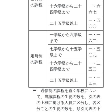
の課程
十六学級から二十
一・六
四学級まで
六七
一・五
二十五学級以上
〇〇
一学級から六学級
一・一
まで
六二
七学級から十五学
一・五
級まで
〇九
定時制
の課程
十六学級から二十
一・二
四学級まで
五〇
一・一
二十五学級以上
四三
三
通信制の課程を置く学校につい
て、当該課程の生徒の数を、次の表
の上欄に掲げる人員に区分し、各区
分ごとの生徒の数を、順次同表の下