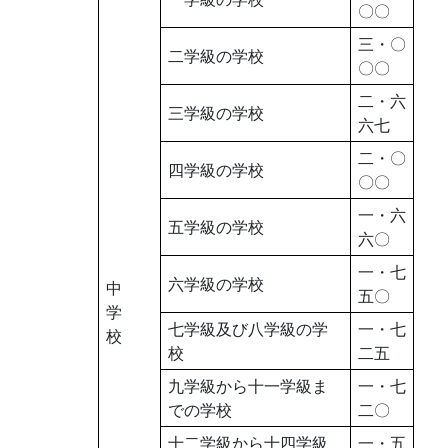
〇〇
三・〇
二学級の学校
〇〇
二・六
三学級の学校
六七
二・〇
四学級の学校
〇〇
一・六
五学級の学校
六〇
一・七
六学級の学校
中
五〇
学
七学級及び八学級の学
一・七
校
校
二五
九学級から十一学級ま
一・七
での学校
二〇
十二学級から十四学級
一・五