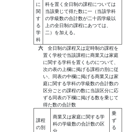
に
科を置く全日制の課程については
関
当該乗じて得た数に一（当該学科
す
の学級数の合計数が二十四学級以
る
上の全日制の課程にあつては、
学
二）を加える。
科
六
全日制の課程又は定時制の課程を
置く学校で当該課程に商業又は家庭
に関する学科を置くものについて、
次の表の上欄に掲げる課程の別に従
い、同表の中欄に掲げる商業又は家
庭に関する学科の学級数の合計数の
区分ごとの課程の数に当該区分に応
ずる同表の下欄に掲げる数を乗じて
得た数の合計数
乗
商業又は家庭に関する学
課程
ず
科の学級数の合計数の区
の別
る
分