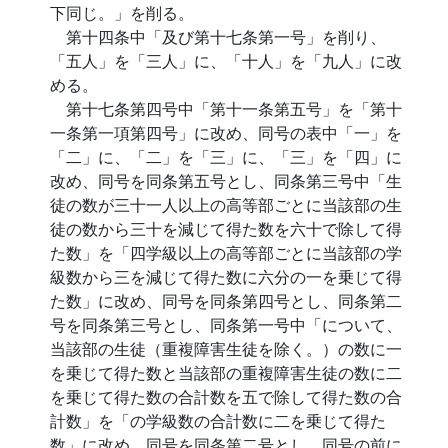
下同じ。」を削る。
第十四条中「及び第十七条第一号」を削り、
「五人」を「三人」に、「十人」を「九人」に改
める。
第十七条第四号中「第十一条第五号」を「第十
一条第一項第四号」に改め、同号の表中「一」を
「二」に、「二」を「三」に、「三」を「四」に
改め、同号を同条第五号とし、同条第三号中「生
徒の数が三十一人以上の高等部ごとに当該部の生
徒の数から三十を減じて得た数を六十で除して得
た数」を「四学級以上の高等部ごとに当該部の学
級数から三を減じて得た数に六分の一を乗じて得
た数」に改め、同号を同条第四号とし、同条第二
号を同条第三号とし、同条第一号中「について、
当該部の生徒（重複障害生徒を除く。）の数に一
を乗じて得た数と当該部の重複障害生徒の数に二
を乗じて得た数の合計数を五で除して得た数の合
計数」を「の学級数の合計数に二を乗じて得た
数」に改め、同号を同条第二号とし、同号の前に