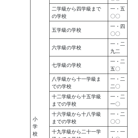
二学級から四学級まで
一・五
の学校
〇〇
一・四
五学級の学校
〇〇
一・二
六学級の学校
九二
一・二
七学級の学校
五〇
八学級から十一学級ま
一・二
での学校
二〇
十二学級から十五学級
一・二
までの学校
一〇
十六学級から十八学級
一・二
小
までの学校
〇〇
学
十九学級から二十一学
一・一
校