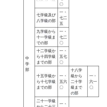
〇
一・
七学級及び
七二
八学級の部
五
九学級から
一・
十一学級ま
七二
での部
〇
十二学級か
一・
ら十四学級
五七
中
までの部
〇
学
部
十八学
十五学級か
一・
級から
一・
ら十七学級
五六
二十学
六一
までの部
〇
級まで
〇
の部
二十一学級
一・
から二十三