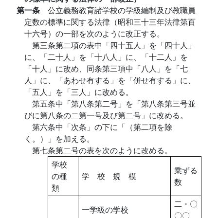
第一条
公立義務教育諸学校の学級編制及び教職員
定数の標準に関する法律（昭和三十三年法律第百
十六号）の一部を次のように改正する。
第三条第二項の表中「四十五人」を「四十人」
に、「二十人」を「十八人」に、「十二人」を
「十人」に改め、同条第三項中「八人」を「七
人」に、「あわせ有する」を「併せ有する」に、
「五人」を「三人」に改める。
第五条中「第八条第二号」を「第八条第三号並
びに第八条の二第一号及び第二号」に改める。
第六条中「次条」の下に「（第二項を除
く。）」を加える。
第七条第二号の表を次のように改める。
学校
乗ずる
の種
学 校 規 模
数
類
二・〇
一学級の学校
〇〇