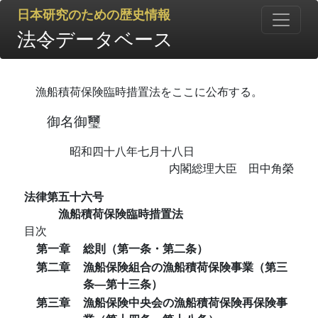
日本研究のための歴史情報
法令データベース
漁船積荷保険臨時措置法をここに公布する。
御名御璽
昭和四十八年七月十八日
内閣総理大臣 田中角榮
法律第五十六号
漁船積荷保険臨時措置法
目次
第一章
総則（第一条・第二条）
第二章
漁船保険組合の漁船積荷保険事業（第三
条―第十三条）
第三章
漁船保険中央会の漁船積荷保険再保険事