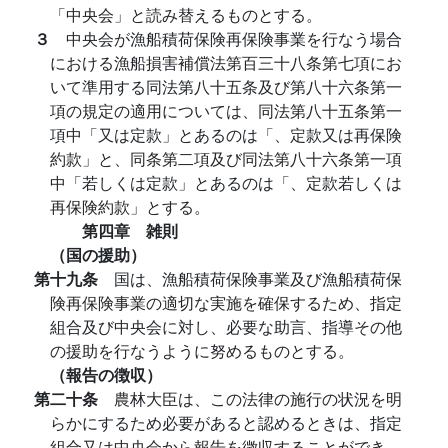
「中央会」と読み替えるものとする。
３
中央会が漁船積荷保険再保険事業を行なう場合
における漁船損害補償法第百三十八条第七項にお
いて準用する同法第八十五条及び第八十六条第一
項の規定の適用については、同法第八十五条第一
項中「又は定款」とあるのは「、定款又は再保険
約款」と、同条第二項及び同法第八十六条第一項
中「若しくは定款」とあるのは「、定款若しくは
再保険約款」とする。
第四章 雑則
（国の援助）
第十九条
国は、漁船積荷保険事業及び漁船積荷保
険再保険事業の適切な実施を確保するため、指定
組合及び中央会に対し、必要な助言、指導その他
の援助を行なうように努めるものとする。
（報告の徴収）
第二十条
農林大臣は、この法律の施行の状況を明
らかにするため必要があると認めるときは、指定
組合又は中央会から報告を徴収することができ