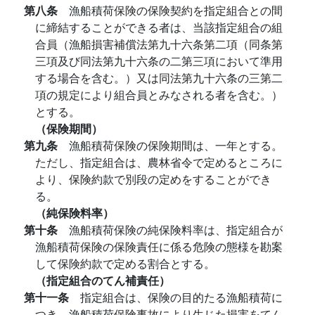
第八条
漁船積荷保険の保険契約を指定組合との間
に締結することができる者は、当該指定組合の組
合員（漁船損害補償法第九十六条第二項（同条第
三項及び同法第九十六条の二第三項において準用
する場合を含む。）又は同法第九十六条の三第二
項の規定により組合員とみなされる者を含む。）
とする。
（保険期間）
第九条
漁船積荷保険の保険期間は、一年とする。
ただし、指定組合は、農林省令で定めるところに
より、保険約款で別段の定めをすることができ
る。
（純保険料率）
第十条
漁船積荷保険の純保険料率は、指定組合が
漁船積荷保険の保険責任に係る危険の態様を勘案
して保険約款で定める割合とする。
（指定組合のてん補責任）
第十一条
指定組合は、保険の目的たる漁船積荷に
つき、漁船積荷保険事故により生じた損害をてん