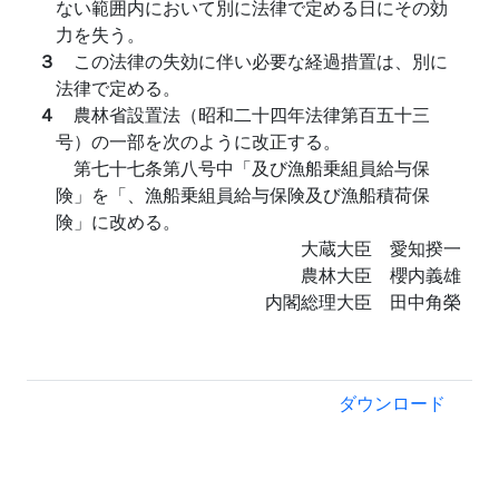
ない範囲内において別に法律で定める日にその効
力を失う。
３
この法律の失効に伴い必要な経過措置は、別に
法律で定める。
４
農林省設置法（昭和二十四年法律第百五十三
号）の一部を次のように改正する。
第七十七条第八号中「及び漁船乗組員給与保
険」を「、漁船乗組員給与保険及び漁船積荷保
険」に改める。
大蔵大臣 愛知揆一
農林大臣 櫻内義雄
内閣総理大臣 田中角榮
ダウンロード