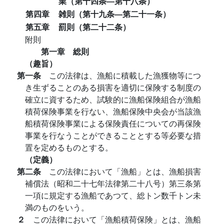
業（第十四条―第十八条）
第四章
雑則（第十九条―第二十一条）
第五章
罰則（第二十二条）
附則
第一章 総則
（趣旨）
第一条
この法律は、漁船に積載した漁獲物等につ
き生ずることのある損害を適切に保険する制度の
確立に資するため、試験的に漁船保険組合が漁船
積荷保険事業を行ない、漁船保険中央会が当該漁
船積荷保険事業による保険責任についての再保険
事業を行なうことができることとする等必要な措
置を定めるものとする。
（定義）
第二条
この法律において「漁船」とは、漁船損害
補償法（昭和二十七年法律第二十八号）第三条第
一項に規定する漁船であつて、総トン数千トン未
満のものをいう。
２
この法律において「漁船積荷保険」とは、漁船