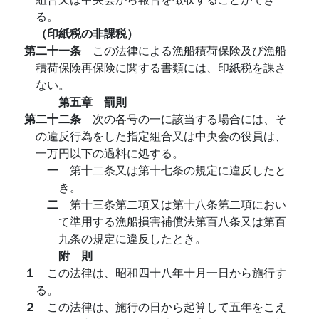
る。
（印紙税の非課税）
第二十一条
この法律による漁船積荷保険及び漁船
積荷保険再保険に関する書類には、印紙税を課さ
ない。
第五章 罰則
第二十二条
次の各号の一に該当する場合には、そ
の違反行為をした指定組合又は中央会の役員は、
一万円以下の過料に処する。
一
第十二条又は第十七条の規定に違反したと
き。
二
第十三条第二項又は第十八条第二項におい
て準用する漁船損害補償法第百八条又は第百
九条の規定に違反したとき。
附 則
１
この法律は、昭和四十八年十月一日から施行す
る。
２
この法律は、施行の日から起算して五年をこえ