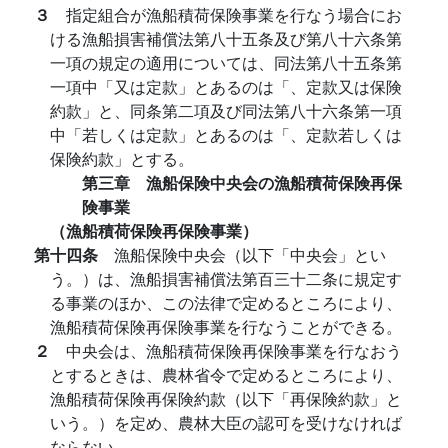
３
指定組合が漁船積荷保険事業を行なう場合にお
ける漁船損害補償法第八十五条及び第八十六条第
一項の規定の適用については、同法第八十五条第
一項中「又は定款」とあるのは「、定款又は保険
約款」と、同条第二項及び同法第八十六条第一項
中「若しくは定款」とあるのは「、定款若しくは
保険約款」とする。
第三章 漁船保険中央会の漁船積荷保険再保
険事業
（漁船積荷保険再保険事業）
第十四条
漁船保険中央会（以下「中央会」とい
う。）は、漁船損害補償法第百三十二条に規定す
る事業のほか、この法律で定めるところにより、
漁船積荷保険再保険事業を行なうことができる。
２
中央会は、漁船積荷保険再保険事業を行なおう
とするときは、農林省令で定めるところにより、
漁船積荷保険再保険約款（以下「再保険約款」と
いう。）を定め、農林大臣の認可を受けなければ
ならない。