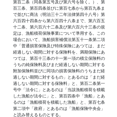
第百二条（同条第五号及び第六号を除く。）、第
百三条、第百四条並びに第百七条から第百九条ま
で並びに商法（明治三十二年法律第四十八号）第
六百四十四条から第六百四十八条まで、第六百五
十二条、第六百六十二条及び第六百六十三条の規
定は、漁船積荷保険事業について準用する。この
場合において、漁船損害補償法第五十一条第二項
中「普通損害保険及び特殊保険にあつては、まだ
経過しない期間に対する保険料を、満期保険にあ
つては、第百十三条の十一第一項の積立保険料の
うちの純保険料及びまだ経過しない期間に対する
附加保険料並びに同項の損害保険料のうちまだ経
過しない期間に対するもの」とあるのは「まだ経
過しない期間に対する保険料」と、第百二条第一
号中「法令に」とあるのは「当該漁船積荷を積載
した漁船が法令に」と、第百四条中「漁船」とあ
るのは「漁船積荷を積載した漁船」と、第百七条
第二項中「政府」とあるのは「漁船保険中央会」
と読み替えるものとする。