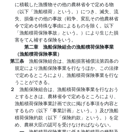
に積載した漁獲物その他の農林省令で定める物
（以下「漁船積荷」という。）につき、滅失、流
失、損傷その他の事故（戦争、変乱その他農林省
令で定める特殊な事由によるものを除く。以下
「漁船積荷保険事故」という。）により生じた損
害をてん補する保険をいう。
第二章 漁船保険組合の漁船積荷保険事業
（漁船積荷保険事業）
第三条
漁船保険組合は、漁船損害補償法第四条の
規定により漁船保険事業を行なうほか、この法律
で定めるところにより、漁船積荷保険事業を行な
うことができる。
２
漁船保険組合は、漁船積荷保険事業を行なおう
とするときは、農林省令で定めるところにより、
漁船積荷保険事業計画で次に掲げる事項を内容と
するもの（以下「事業計画」という。）及び漁船
積荷保険約款（以下「保険約款」という。）を定
め、農林大臣の認可を受けなければならない。
一
漁船積荷保険事業に係る漁船積荷の種類及