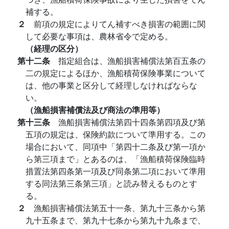
補する。
２
前項の規定によりてん補すべき損害の範囲に関
して必要な事項は、農林省令で定める。
（経理の区分）
第十二条
指定組合は、漁船損害補償法第百五条の
二の規定によるほか、漁船積荷保険事業について
は、他の事業と区分して経理しなければならな
い。
（漁船損害補償法及び商法の準用等）
第十三条
漁船損害補償法第四十四条第四項及び第
五項の規定は、保険約款について準用する。この
場合において、同項中「第四十二条及び第一項か
ら第三項まで」とあるのは、「漁船積荷保険臨時
措置法第四条第一項及び同条第二項において準用
する同法第三条第三項」と読み替えるものとす
る。
２
漁船損害補償法第五十一条、第九十三条から第
九十五条まで、第九十七条から第九十九条まで、