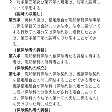
２
前条第三項及び第四項の規定は、前項の認可に
ついて準用する。
（認可の取消し）
第五条
農林大臣は、指定組合が漁船積荷保険事業
に係る業務又は会計につき法令、法令に基づいて
する行政庁の処分又は保険約款に違反したとき
は、第三条第二項の認可を取り消すことができ
る。
（被保険者の資格）
第六条
漁船積荷保険の被保険者たる資格を有する
者は、漁船積荷の所有者とする。
（保険契約の成立）
第七条
漁船積荷保険の保険契約は、当該保険契約
を指定組合との間に締結することができる者から
当該指定組合が保険料（保険約款の定めるところ
に従い保険料の分割支払がされる場合にあつて
は、保険料のうちその第一回の支払に係るもの）
を受け取つた時に成立する。
（保険契約者の資格）