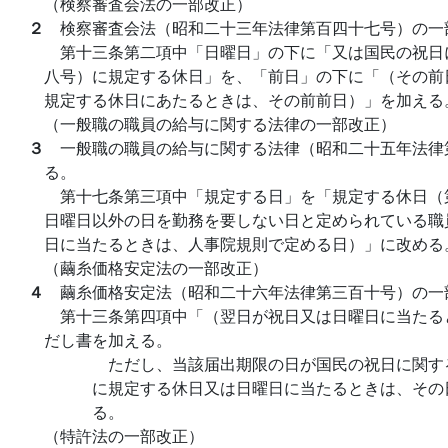
（検察審査会法の一部改正）
２
検察審査会法（昭和二十三年法律第百四十七号）の一
第十三条第二項中「日曜日」の下に「又は国民の祝日
八号）に規定する休日」を、「前日」の下に「（その前
規定する休日にあたるときは、その前前日）」を加える
（一般職の職員の給与に関する法律の一部改正）
３
一般職の職員の給与に関する法律（昭和二十五年法律
る。
第十七条第三項中「規定する日」を「規定する休日（
日曜日以外の日を勤務を要しない日と定められている職
日に当たるときは、人事院規則で定める日）」に改める
（繭糸価格安定法の一部改正）
４
繭糸価格安定法（昭和二十六年法律第三百十号）の一
第十三条第四項中「（翌日が祝日又は日曜日に当たる
だし書を加える。
ただし、当該届出期限の日が国民の祝日に関す
に規定する休日又は日曜日に当たるときは、その
る。
（特許法の一部改正）