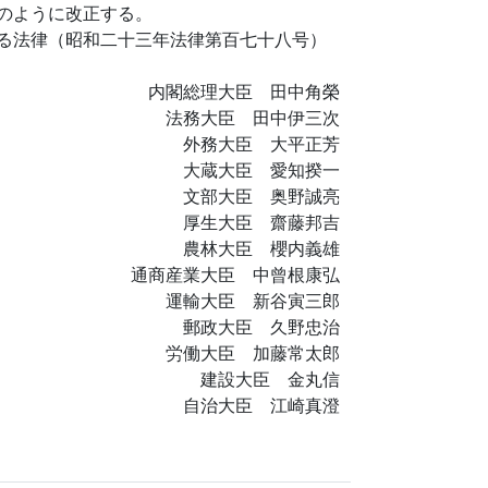
のように改正する。
る法律（昭和二十三年法律第百七十八号）
内閣総理大臣 田中角榮
法務大臣 田中伊三次
外務大臣 大平正芳
大蔵大臣 愛知揆一
文部大臣 奥野誠亮
厚生大臣 齋藤邦吉
農林大臣 櫻内義雄
通商産業大臣 中曾根康弘
運輸大臣 新谷寅三郎
郵政大臣 久野忠治
労働大臣 加藤常太郎
建設大臣 金丸信
自治大臣 江崎真澄