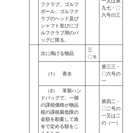
一又は第
フクラブ、ゴルフ
九七・〇
ボール、ゴルフク
六号の三
ラブのヘッド及び
シャフト並びにゴ
ルフクラブ用のバ
ッグに限る。
三
次に掲げる物品
〇％
第三三・
（1） 香水
〇六号の
一
（2） 革製ハン
ドバッグで、一個
第四二・
の課税価格が物品
〇二号の
税の課税最低限の
一又は二
金額を勘案して政
の（一）
令で定める額をこ