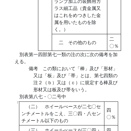
ランプ加工の装飾用ガ
ラス細工品（貴金属又
はこれをめつきした金
属を用いたものを除
く。）
二
二 その他のもの
〇％
別表第一四部第七一類の注の次に次の備考を加
える。
備考 この類において「棒」及び「形材」
又は「板」及び「帯」とは、第七四類の
注２（ｂ）又は（ｃ）に規定する棒及び
形材又は板及び帯をいう。
別表第八七・〇二号中
「
（二） ホイールべースが二七〇セ
四
ンチメートルをこえ、三〇四・八セン
〇％
チメートル以下のもの
（三） ホイールべースが三〇四・
四