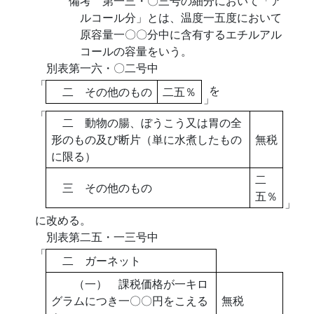
備考 第一三・〇三号の細分において「ア
ルコール分」とは、温度一五度において
原容量一〇〇分中に含有するエチルアル
コールの容量をいう。
別表第一六・〇二号中
「
を
二 その他のもの
二五％
」
「
二 動物の腸、ぼうこう又は胃の全
形のもの及び断片（単に水煮したもの
無税
に限る）
二
三 その他のもの
五％
」
に改める。
別表第二五・一三号中
「
二 ガーネット
（一） 課税価格が一キロ
グラムにつき一〇〇円をこえる
無税