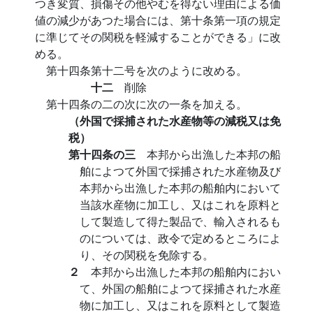
つき変質、損傷その他やむを得ない理由による価
値の減少があつた場合には、第十条第一項の規定
に準じてその関税を軽減することができる」に改
める。
第十四条第十二号を次のように改める。
十二
削除
第十四条の二の次に次の一条を加える。
（外国で採捕された水産物等の減税又は免
税）
第十四条の三
本邦から出漁した本邦の船
舶によつて外国で採捕された水産物及び
本邦から出漁した本邦の船舶内において
当該水産物に加工し、又はこれを原料と
して製造して得た製品で、輸入されるも
のについては、政令で定めるところによ
り、その関税を免除する。
２
本邦から出漁した本邦の船舶内におい
て、外国の船舶によつて採捕された水産
物に加工し、又はこれを原料として製造