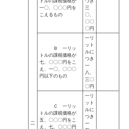
トルの課税価格が
つき
一〇、〇〇〇円を
三
こえるもの
〇、
〇〇
〇円
一リ
ット
Ｂ 一リッ
ルに
トルの課税価格が
つき
七、〇〇〇円をこ
一
え、一〇、〇〇〇
八、
円以下のもの
三〇
〇円
一リ
ット
Ｃ 一リッ
ルに
トルの課税価格が
つき
五、〇〇〇円をこ
二
一
え、七、〇〇〇円