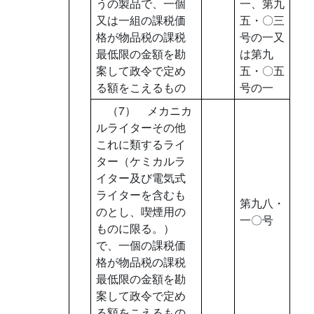
うの製品で、一個
一、第九
又は一組の課税価
五・〇三
格が物品税の課税
号の一又
最低限の金額を勘
は第九
案して政令で定め
五・〇五
る額をこえるもの
号の一
（7） メカニカ
ルライターその他
これに類するライ
ター（ケミカルラ
イター及び電気式
ライターを含むも
第九八・
のとし、喫煙用の
一〇号
ものに限る。）
で、一個の課税価
格が物品税の課税
最低限の金額を勘
案して政令で定め
る額をこえるもの