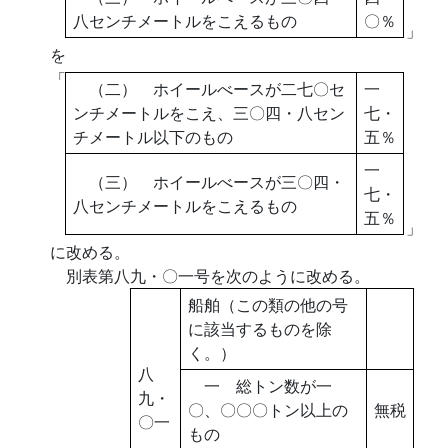
八センチメートルをこえるもの
〇％
」
を
「
（二） ホイールべースが二七〇セ
一
ンチメートルをこえ、三〇四・八セン
七・
チメートル以下のもの
五％
一
（三） ホイールべースが三〇四・
七・
八センチメートルをこえるもの
五％
」
に改める。
別表第八九・〇一号を次のように改める。
船舶（この類の他の号
に該当するものを除
く。）
八
一 総トン数が一
九・
〇、〇〇〇トン以上の
無税
〇一
もの