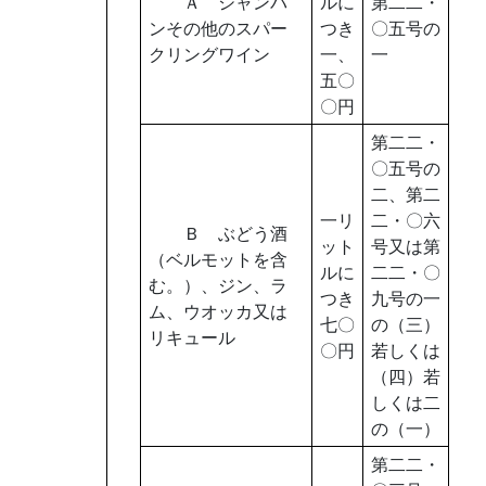
Ａ シャンパ
ルに
第二二・
ンその他のスパー
つき
〇五号の
クリングワイン
一、
一
五〇
〇円
第二二・
〇五号の
二、第二
一リ
二・〇六
Ｂ ぶどう酒
ット
号又は第
（ベルモットを含
ルに
二二・〇
む。）、ジン、ラ
つき
九号の一
ム、ウオッカ又は
七〇
の（三）
リキュール
〇円
若しくは
（四）若
しくは二
の（一）
第二二・