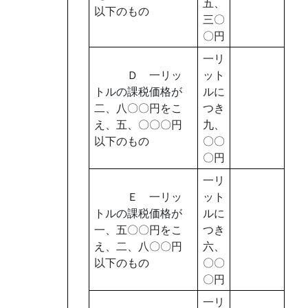
五、
以下のもの
三〇
〇円
一リ
Ｄ 一リッ
ット
トルの課税価格が
ルに
二、八〇〇円をこ
つき
え、五、〇〇〇円
九、
以下のもの
〇〇
〇円
一リ
Ｅ 一リッ
ット
トルの課税価格が
ルに
一、五〇〇円をこ
つき
え、二、八〇〇円
六、
以下のもの
〇〇
〇円
一リ