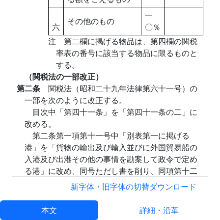
一
その他のもの
六
〇％
注 第二欄に掲げる物品は、第四欄の関税
率表の番号に該当する物品に限るものと
する。
（関税法の一部改正）
第二条
関税法（昭和二十九年法律第六十一号）の
一部を次のように改正する。
目次中「第四十一条」を「第四十一条の二」に
改める。
第二条第一項第十一号中「別表第一に掲げる
港」を「貨物の輸出及び輸入並びに外国貿易船の
入港及び出港その他の事情を勘案して政令で定め
る港」に改め、同号ただし書を削り、同項第十二
号中「別表第二に掲げる空港」を「貨物の輸出及
新字体・旧字体の切替
ダウンロード
び輸入並びに外国貿易機の入港及び出港その他の
事情を勘案して政令で定める空港」に改める。
本文
詳細・沿革
第四条第三号の二中「（販売の目的をもたない