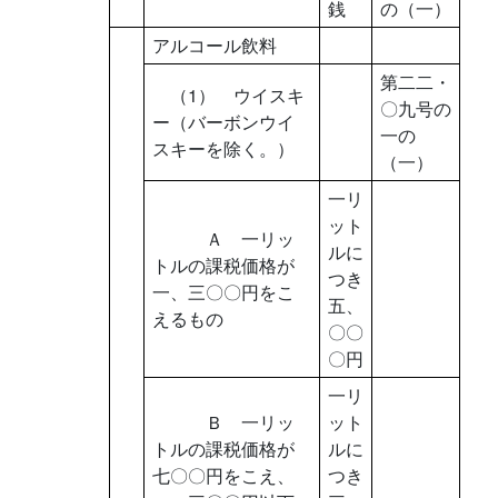
銭
の（一）
アルコール飲料
第二二・
（1） ウイスキ
〇九号の
ー（バーボンウイ
一の
スキーを除く。）
（一）
一リ
ット
Ａ 一リッ
ルに
トルの課税価格が
つき
一、三〇〇円をこ
五、
えるもの
〇〇
〇円
一リ
Ｂ 一リッ
ット
トルの課税価格が
ルに
七〇〇円をこえ、
つき