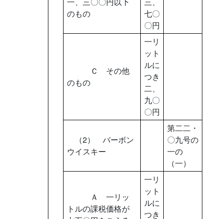
一、三〇〇円以下
三、
のもの
七〇
〇円
一リ
ット
ルに
Ｃ その他
つき
のもの
二、
九〇
〇円
第二二・
（2） バーボン
〇九号の
ウイスキー
一の
（一）
一リ
ット
Ａ 一リッ
ルに
トルの課税価格が
つき