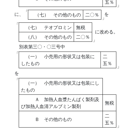
五％
」
「
に、
を
（七） その他のもの
二〇％
」
「
（七） テオブロミン
無税
に改める。
（八） その他のもの
二〇％
」
別表第三〇・〇三号中
「
（一） 小売用の形状又は包装に
二
したもの
五％
」
を
「
（一） 小売用の形状又は包装にし
たもの
Ａ 加熱人血漿たんぱく製剤及
無税
び加熱人血清アルブミン製剤
二
Ｂ その他のもの
五％
」