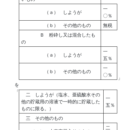
一
（ａ） しようが
〇％
（ｂ） その他のもの
無税
Ｂ 粉砕し又は混合したも
の
一
（ａ） しようが
五％
一
（ｂ） その他のもの
〇％
」
を
「
二 しようが（塩水、亜硫酸水その
一
他の貯蔵用の溶液で一時的に貯蔵した
五％
ものに限る。）
三 その他のもの
二