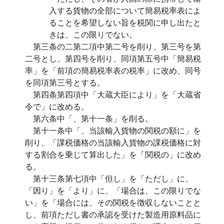
入する貨物の全部について簡易税率表によ
ることを希望しない旨を税関に申し出たと
きは、この限りでない。
第三条の二第二項中第二号を削り、第三号を第
二号とし、第四号を削り、同項第五号中「簡易税
率」を「前項の簡易税率表の税率」に改め、同号
を同項第三号とする。
第四条第四項中「大蔵大臣により」を「大蔵省
令で」に改める。
第六条中「、第十一条」を削る。
第十一条中「、当該輸入貨物の関税の額に」を
削り、「課税価格の当該輸入貨物の課税価格に対
する割合を乗じて算出した」を「関税の」に改め
る。
第十三条第七項中「但し」を「ただし」に、
「因り」を「より」に、「場合は、この限りでな
い」を「場合には、その関税を徴収しないことと
し、前項ただし書の承認を受けた製造用原料品に