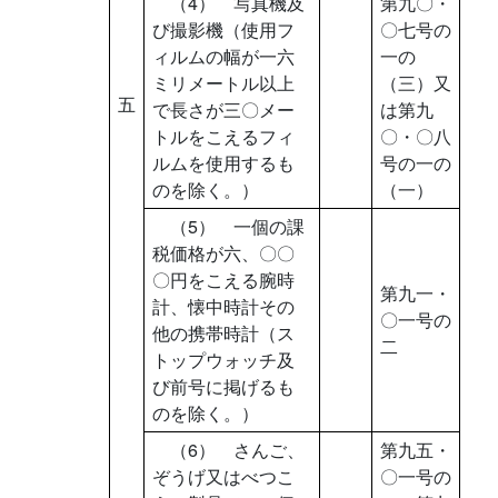
（4） 写真機及
第九〇・
び撮影機（使用フ
〇七号の
ィルムの幅が一六
一の
ミリメートル以上
（三）又
五
で長さが三〇メー
は第九
トルをこえるフィ
〇・〇八
ルムを使用するも
号の一の
のを除く。）
（一）
（5） 一個の課
税価格が六、〇〇
〇円をこえる腕時
第九一・
計、懐中時計その
〇一号の
他の携帯時計（ス
二
トップウォッチ及
び前号に掲げるも
のを除く。）
（6） さんご、
第九五・
ぞうげ又はべつこ
〇一号の