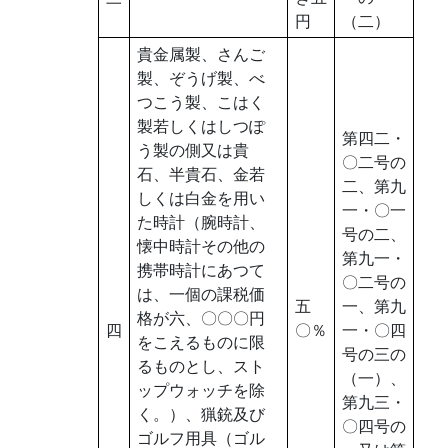
円
（二）
貴金属製、さんご
製、ぞうげ製、べ
つこう製、こはく
製若しくはしつぽ
第四二・
う製の側又は貴
〇二号の
石、半貴石、金若
二、第九
しくは白金を用い
一・〇一
た時計（腕時計、
号の二、
懐中時計その他の
第九一・
携帯時計にあつて
〇二号の
は、一個の課税価
五
一、第九
格が六、〇〇〇円
四
〇％
一・〇四
をこえるものに限
号の三の
るものとし、スト
（一）、
ップウォッチを除
第九三・
く。）、猟銃及び
〇四号の
ゴルフ用具（ゴル