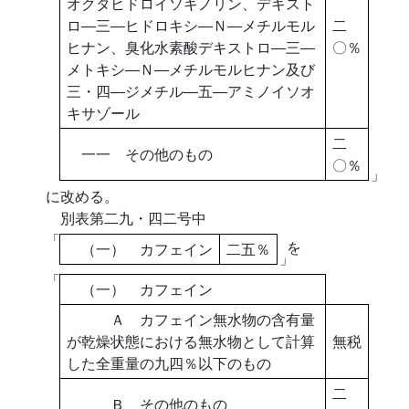
オクタヒドロイソキノリン、デキスト
ロ―三―ヒドロキシ―Ｎ―メチルモル
二
ヒナン、臭化水素酸デキストロ―三―
〇％
メトキシ―Ｎ―メチルモルヒナン及び
三・四―ジメチル―五―アミノイソオ
キサゾール
二
一一 その他のもの
〇％
」
に改める。
別表第二九・四二号中
「
を
（一） カフェイン
二五％
」
「
（一） カフェイン
Ａ カフェイン無水物の含有量
が乾燥状態における無水物として計算
無税
した全重量の九四％以下のもの
二
Ｂ その他のもの