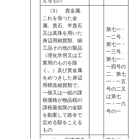
えるもの
（3） 貴金属、
これを張つた金
属、貴石、半貴石
第七一・
又は真珠を用いた
一二号、
身辺用細貨類、細
第七一・
工品その他の製品
一三号、
（理化学用又は工
第七一・
業用のものを除
一四号の
く。）及び貴金属
二、第七
をめつきした身辺
一・一五
用模造細貨類で、
号の二又
一個又は一組の課
は第七
税価格が物品税の
一・一六
課税最低限の金額
号の一
を勘案して政令で
定める額をこえる
もの