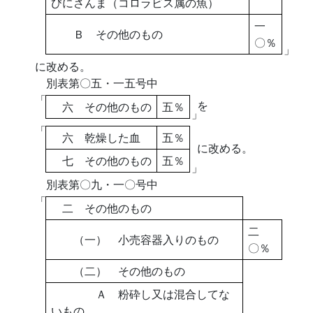
びにさんま（コロラビス属の魚）
一
Ｂ その他のもの
〇％
」
に改める。
別表第〇五・一五号中
「
を
六 その他のもの
五％
」
「
六 乾燥した血
五％
に改める。
七 その他のもの
五％
」
別表第〇九・一〇号中
「
二 その他のもの
二
（一） 小売容器入りのもの
〇％
（二） その他のもの
Ａ 粉砕し又は混合してな
いもの