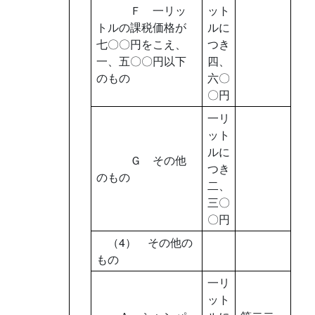
Ｆ 一リッ
ット
トルの課税価格が
ルに
七〇〇円をこえ、
つき
一、五〇〇円以下
四、
のもの
六〇
〇円
一リ
ット
ルに
Ｇ その他
つき
のもの
二、
三〇
〇円
（4） その他の
もの
一リ
ット