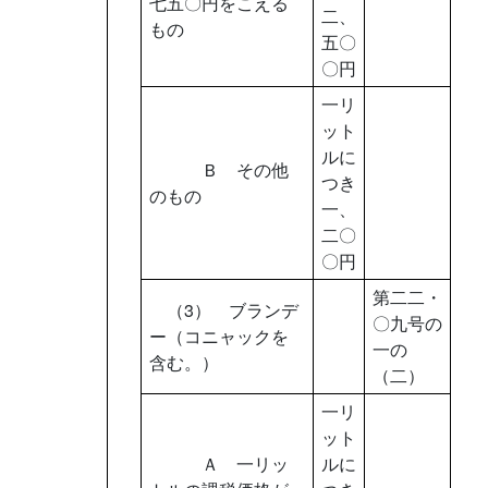
七五〇円をこえる
二、
もの
五〇
〇円
一リ
ット
ルに
Ｂ その他
つき
のもの
一、
二〇
〇円
第二二・
（3） ブランデ
〇九号の
ー（コニャックを
一の
含む。）
（二）
一リ
ット
Ａ 一リッ
ルに