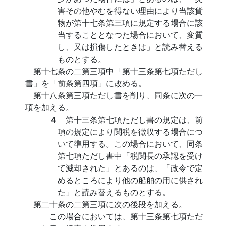
害その他やむを得ない理由により当該貨
物が第十七条第三項に規定する場合に該
当することとなつた場合において、変質
し、又は損傷したときは」と読み替える
ものとする。
第十七条の二第三項中「第十三条第七項ただし
書」を「前条第四項」に改める。
第十八条第三項ただし書を削り、同条に次の一
項を加える。
４
第十三条第七項ただし書の規定は、前
項の規定により関税を徴収する場合につ
いて準用する。この場合において、同条
第七項ただし書中「税関長の承認を受け
て滅却された」とあるのは、「政令で定
めるところにより他の船舶の用に供され
た」と読み替えるものとする。
第二十条の二第三項に次の後段を加える。
この場合においては、第十三条第七項ただ