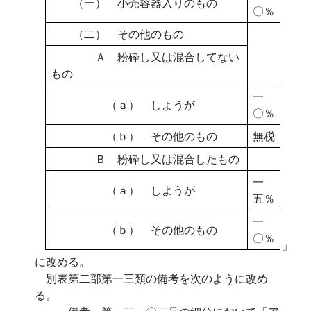
（一） 小売容器入りのもの
〇％
（二） その他のもの
Ａ 粉砕し又は混合してない
もの
一
（ａ） しようが
〇％
（ｂ） その他のもの
無税
Ｂ 粉砕し又は混合したもの
一
（ａ） しようが
五％
一
（ｂ） その他のもの
〇％
」
に改める。
別表第二部第一三類の備考を次のように改め
る。