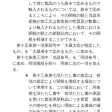
して得た製品のうち政令で定めるもので
輸入されるものについては、政令で定め
るところにより、その関税の額と当該水
産物が加工又は製造前の性質及び数量に
より輸入されるものとした場合における
関税の額との差額以内において、その関
税を軽減することができる。
第十五条第一項第四号中「大蔵大臣が指定した
もの」を「大蔵省令で定めるもの」に改める。
第十七条第三項中「当該各号」を「同項各号」
に改め、同項後段を削り、同条に次の一項を加え
る。
４
第十三条第七項ただし書の規定は、前
項の規定により関税を徴収する場合につ
いて準用する。この場合において、同条
第七項ただし書中「前項ただし書の承認
を受けた製造用原料品につき変質、損傷
その他やむを得ない理由による価値の減
少があつた場合には」とあるのは、「災