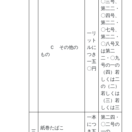
〇三号、
第二二・
〇四号、
第二二・
〇七号、
一リ
第二二・
ット
〇八号又
Ｃ その他の
ルに
は第二
もの
つき
二・〇九
一五
号の一の
〇円
（四）若
しくは二
の（二）
若しくは
（三）若
しくは三
一本
第二四・
につ
〇二号の
紙巻たばこ
三
き五
一の