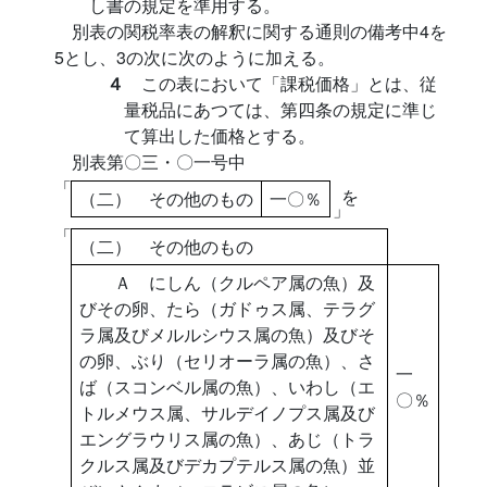
し書の規定を準用する。
別表の関税率表の解釈に関する通則の備考中4を
5とし、3の次に次のように加える。
４
この表において「課税価格」とは、従
量税品にあつては、第四条の規定に準じ
て算出した価格とする。
別表第〇三・〇一号中
「
を
（二） その他のもの
一〇％
」
「
（二） その他のもの
Ａ にしん（クルペア属の魚）及
びその卵、たら（ガドゥス属、テラグ
ラ属及びメルルシウス属の魚）及びそ
の卵、ぶり（セリオーラ属の魚）、さ
一
ば（スコンベル属の魚）、いわし（エ
〇％
トルメウス属、サルデイノプス属及び
エングラウリス属の魚）、あじ（トラ
クルス属及びデカプテルス属の魚）並