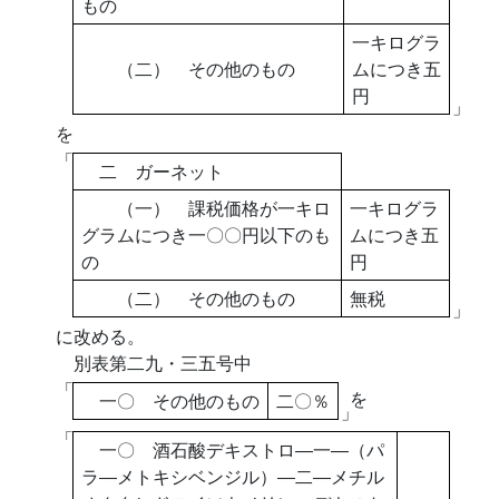
もの
一キログラ
（二） その他のもの
ムにつき五
円
」
を
「
二 ガーネット
（一） 課税価格が一キロ
一キログラ
グラムにつき一〇〇円以下のも
ムにつき五
の
円
（二） その他のもの
無税
」
に改める。
別表第二九・三五号中
「
を
一〇 その他のもの
二〇％
」
「
一〇 酒石酸デキストロ―一―（パ
ラ―メトキシベンジル）―二―メチル