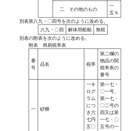
一
二 その他のもの
五％
別表第八九・〇四号を次のように改める。
八九・〇四
解体用船舶
無税
別表の附表を次のように改める。
附表 簡易税率表
第二欄の
番
物品の関
品名
税率
号
税率表の
番号
一キ
第一七・
ログ
〇一号、
ラム
第一七・
につ
〇二号の
一
砂糖
き六
四又は第
七円
一七・〇
五〇
五号の一