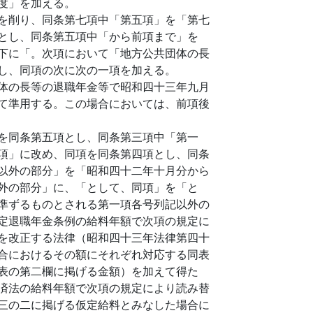
度」を加える。
を削り、同条第七項中「第五項」を「第七
とし、同条第五項中「から前項まで」を
下に「。次項において「地方公共団体の長
し、同項の次に次の一項を加える。
体の長等の退職年金等で昭和四十三年九月
て準用する。この場合においては、前項後
を同条第五項とし、同条第三項中「第一
項」に改め、同項を同条第四項とし、同条
以外の部分」を「昭和四十二年十月分から
外の部分」に、「として、同項」を「と
準ずるものとされる第一項各号列記以外の
定退職年金条例の給料年額で次項の規定に
を改正する法律（昭和四十三年法律第四十
合におけるその額にそれぞれ対応する同表
表の第二欄に掲げる金額）を加えて得た
済法の給料年額で次項の規定により読み替
三の二に掲げる仮定給料とみなした場合に