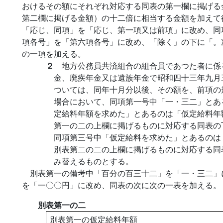
おけるその額にそれぞれ対応する同表の第一欄に掲げる
第二欄に掲げる金額）の十二倍に相当する金額を加えて
「応じ、同項」を「応じ、第一項又は前項」に改め、同
項各号」を「第六項各号」に改め、「除く」の下に「。
の一項を加える。
２
地方公務員共済組合の組合員であつた者に係
金、廃疾年金又は遺族年金で昭和四十三年九月
ついては、同年十月分以後、その額を、前項の
場合において、同項第一号中「一・三二」とあ
定給料年額を求めた」とあるのは「仮定給料年
第一の二の上欄に掲げるものに対応する同表の
同項第三号中「仮定給料を求めた」とあるのは
別表第二の二の上欄に掲げるものに対応する同
み替えるものとする。
別表第一の備考中「百分の百三十二」を「一・三二」
を「一〇〇円」に改め、同表の次に次の一表を加える。
別表第一の二
別表第一の仮定給料年額