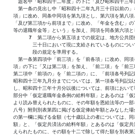
題名中「昭和四十二年度」の下に「及び昭和四十三年
第一条の見出し中「昭和四十二年九月三十日以前の」
項」に改め、同条中同項を第九項とし、第六項を第八項
「及び第三項から前項まで」に改め、「年金を含む」の
等の退職年金等」という」を加え、同項を同条第六項と
７
第二項から第五項までの規定は、地方公共団
三十日において現に支給されているものについ
段の規定を準用する。
第一条第四項中「前三項」を「前各項」に改め、同項
項」の下に「又は第二項」を加え、「前二項」を「前三
第二項中「前項の」を「前二項の」に、「前項各号列記
昭和四十三年九月分までについては、第一項各号列記以
し、昭和四十三年十月分以後については、前項において
部分中「仮定退職年金条例の給料年額」とあるのは「仮
より読み替えられたものに、その年額を恩給法等の一部
八号）附則別表第四に掲げる仮定俸給年額とみなした場
の第一欄に掲げる金額（七十歳以上の者については、同
額」と、「仮定共済法の給料年額」とあるのは「仮定共
えられたものに、その額を十二で除して得た額を別表第