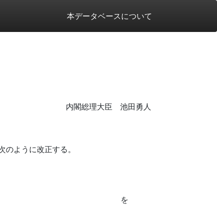
本データベースについて
内閣総理大臣 池田勇人
次のように改正する。
を