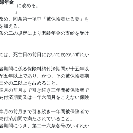
婦年金
に改める。
」
改め、同条第一項中「被保険者たる妻」を
を加える。
条の二の規定により老齢年金の支給を受け
ては、死亡日の前日において次のいずれか
者期間に係る保険料納付済期間が十五年以
が五年以上であり、かつ、その被保険者期
三分の二以上を占めること。
準月の前月まで引き続き三年間被保険者で
納付済期間又は一年六箇月をこえない保険
準月の前月まで引き続き一年間被保険者で
納付済期間で満たされていること。
者期間につき、第二十六条各号のいずれか