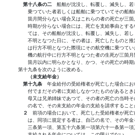
第十八条の二
船舶が沈没し、転覆し、滅失し、若
乗つていた者若しくは船舶に乗つていてその船舶
箇月間分らない場合又はこれらの者の死亡が三箇
時期が分らない場合には、死亡を支給事由とする
ては、その船舶が沈没し、転覆し、滅失し、若し
不明となつた日に、その者は、死亡したものと推
は行方不明となつた際現にその航空機に乗つてい
機の航行中に行方不明となつた者の生死が三箇月
箇月以内に明らかとなり、かつ、その死亡の時期
第十九条を次のように改める。
（未支給年金）
第十九条
年金給付の受給権者が死亡した場合にお
付でまだその者に支給しなかつたものがあるとき
母又は兄弟姉妹であつて、その者の死亡の当時そ
の名で、その未支給の年金の支給を請求すること
２
前項の場合において、死亡した受給権者が死亡
は、同項に規定する者は、自己の名で、その年金
三条第一項、第五十六条第一項第六十一条第一項
支給される年金については、この限りでない。