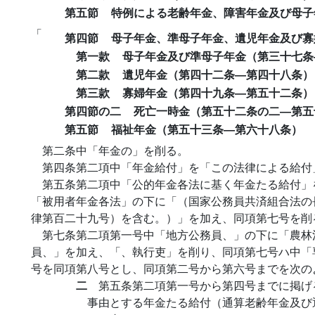
第五節
特例による老齢年金、障害年金及び母子
「
第四節
母子年金、準母子年金、遺児年金及び寡
第一款
母子年金及び準母子年金（第三十七条
第二款
遺児年金（第四十二条―第四十八条）
第三款
寡婦年金（第四十九条―第五十二条）
第四節の二
死亡一時金（第五十二条の二―第五
第五節
福祉年金（第五十三条―第六十八条）
第二条中「年金の」を削る。
第四条第二項中「年金給付」を「この法律による給付
第五条第二項中「公的年金各法に基く年金たる給付」
「被用者年金各法」の下に「（国家公務員共済組合法の
律第百二十九号）を含む。）」を加え、同項第七号を削
第七条第二項第一号中「地方公務員、」の下に「農林
員、」を加え、「、執行吏」を削り、同項第七号ハ中「
号を同項第八号とし、同項第二号から第六号までを次の
二
第五条第二項第一号から第四号までに掲げ
事由とする年金たる給付（通算老齢年金及び