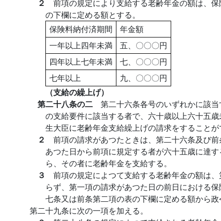
２
前項の規定により支給する老齢年金の額は、保
の下欄に定める額とする。
保険料納付済期間
年金額
一年以上四年未満
五、〇〇〇円
四年以上七年未満
七、〇〇〇円
七年以上
九、〇〇〇円
（支給の繰上げ）
第二十八条の二
第二十六条各号のいずれかに該当
の支給要件に該当する者で、六十歳以上六十五歳
生大臣に老齢年金支給繰上げの請求をすることが
２
前項の請求があつたときは、第二十六条及び前
あつた日から前項に規定する者が六十五歳に達す
ら、その者に老齢年金を支給する。
３
前項の規定によつて支給する老齢年金の額は、
らず、第一項の請求があつた日の前日における保
七条又は前条第二項の表の下欄に定める額から政
第二十九条に次の一項を加える。