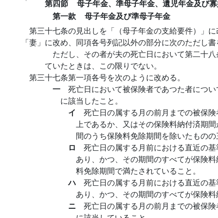
「
第四節
母子年金、準母子年金、遺児年金及び寡
第一款
母子年金及び準母子年金
第三十七条の見出しを「（母子年金の支給要件）」に
「妻」に改め、同項各号列記以外の部分に次のただし書
ただし、その者が夫の死亡日において第二十八
ていたときは、この限りでない。
第三十七条第一項各号を次のように改める。
一
死亡日において被保険者であつた者につい
に該当したこと。
イ
死亡日の属する月の前月までの被保険
上であるか、又はその保険料納付済期間
間のうち保険料免除期間を除いたものの
ロ
死亡日の属する月前における直近の基
あり、かつ、その期間のすべてが保険料
料免除期間で満たされていること。
ハ
死亡日の属する月前における直近の基
あり、かつ、その期間のすべてが保険料
ニ
死亡日の属する月の前月までの被保険
に該当していること。