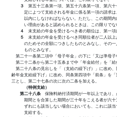
３
第五十三条第一項、第五十六条第一項、第六十
定によつて支給される年金に係る第一項の請求は
以内にしなければならない。ただし、この期間内
い理由があると認められるときは、この限りでな
４
未支給の年金を受けるべき者の順位は、第一項
５
未支給の年金を受けるべき同順位者が二人以上
のためその全額につきしたものとみなし、その一
ものとみなす。
第二十一条第二項中「母子年金」の下に「又は準母子
第二十二条から第二十五条まで中「年金給付」を「給
第二十八条の見出しを「（支給の繰下げ）」に改め、
齢年金支給繰下げ」に改め、同条第四項中「前条」を「
三とし、第二十七条の次に次の二条を加える。
（特例支給）
第二十八条
保険料納付済期間が一年以上であり、
期間とを合算した期間が三十年をこえる者が六十
ずれにも該当しない場合においても、これに該当
支給する。