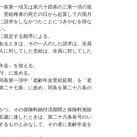
一条第一項又は第六十四条の三第一項の規
、受給権者の死亡の日から起算して六箇月
に請求をしなかつたことにつきやむを得な
い。
に規定する順序による。
あるときは、その一人のした請求は、全員
人に対してした支給は、全員に対してした
年金」を加える。
付」に改める。
同条第一項中「老齢年金受給延期」を「老
第二十七条」に改め、同条を第二十八条の
かつ、その保険料納付済期間と保険料免除
五歳に達したときは、第二十六条各号のい
するものとみなして、その者に老齢年金を