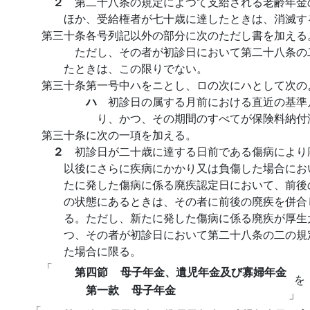
２
第二十八条の規定によつて支給される老齢年金
ほか、受給権者が七十歳に達したときは、消滅す
第三十条各号列記以外の部分に次のただし書を加える
ただし、その者が初診日において第二十八条の
たときは、この限りでない。
第三十条第一号中ハをニとし、ロの次にハとして次の
ハ
初診日の属する月前における直近の基準
り、かつ、その期間のすべてが保険料納付
第三十条に次の一項を加える。
２
初診日が二十歳に達する日前である傷病により
以後にさらに疾病にかかり又は負傷した場合にお
たに発した傷病に係る廃疾認定日において、前後
の状態にあるときは、その者に前後の廃疾を併合
る。ただし、新たに発した傷病に係る廃疾が厚生
つ、その者が初診日において第二十八条の二の規
た場合に限る。
「
第四節
母子年金、遺児年金及び寡婦年金
を
第一款
母子年金
」