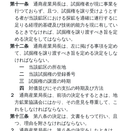
第十一条
通商産業局長は、試掘権者が現に事業を
行つておらず、且つ、試掘権を譲り受けようとす
る者が当該鉱区における探鉱を適確に遂行するに
足りる経理的基礎及び技術的能力を現に有してい
るときでなければ、試掘権を譲り渡すべき旨を定
める決定をしてはならない。
第十二条
通商産業局長は、左に掲げる事項を定め
て、試掘権を譲り渡すべき旨を定める決定をしな
ければならない。
一
当該鉱区の所在地
二
当該試掘権の登録番号
三
試掘権の譲渡の時期
四
対価並びにその支払の時期及び方法
２
通商産業局長は、前項の決定をするときは、地
方鉱業協議会にはかり、その意見を尊重して、こ
れをしなければならない。
第十三条
第八条の決定は、文書をもつて行い、且
つ、理由を附さなければならない。
２
通商産業局長は、第八条の決定をしたときは、