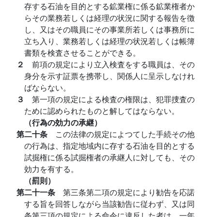
存する石油を目的とする鉱業権に係る鉱業権者か
らその業務若しくは経理の状況に関する報告を徴
し、又はその職員にその事業所若しくは事務所に
立ち入り、業務若しくは経理の状況若しくは帳簿
書類を検査させることができる。
２
前項の規定により立入検査をする職員は、その
身分を示す証票を携帯し、関係人に呈示しなけれ
ばならない。
３
第一項の規定による検査の権限は、犯罪捜査の
ために認められたものと解してはならない。
（行為の効力の承継）
第二十条
この法律の規定によつてした手続その他
の行為は、指定地域内に存する石油を目的とする
試掘権に係る試掘権者の承継人に対しても、その
効力を有する。
（罰則）
第二十一条
第三条第二項の規定により勧告を応諾
する旨を回答しながら当該勧告に従わず、又は同
条第三項の規定による命令に違反した者は、一年