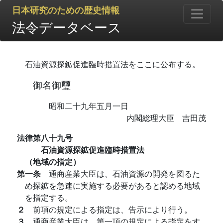
日本研究のための歴史情報
法令データベース
石油資源探鉱促進臨時措置法をここに公布する。
御名御璽
昭和二十九年五月一日
内閣総理大臣 吉田茂
法律第八十九号
石油資源探鉱促進臨時措置法
（地域の指定）
第一条
通商産業大臣は、石油資源の開発を図るた
め探鉱を急速に実施する必要があると認める地域
を指定する。
２
前項の規定による指定は、告示により行う。
３
通商産業大臣は、第一項の規定による指定をす