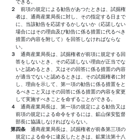
できる。
２
前項の規定による勧告があつたときは、試掘権
者は、通商産業局長に対し、その指定する日まで
に、当該勧告を応諾するかしないか（応諾しない
場合にはその理由及び勧告に係る措置に代るべき
措置の内容を附して）を回答しなければならな
い。
３
通商産業局長は、試掘権者が前項に規定する回
答をしないとき、その応諾しない理由が正当でな
いと認めるとき、又はその回答に係る措置の内容
が適当でないと認めるときは、その試掘権者に対
し、理由を示して、第一項の勧告に係る措置をと
るべきこと又はその回答に係る措置の内容を変更
して実施すべきことを命ずることができる。
４
通商産業局長は、第一項の規定による勧告又は
前項の規定による命令をするには、鉱山保安監督
部長に協議しなければならない。
第四条
通商産業局長は、試掘権者が前条第三項の
規定による命令に違反したときは、鉱業法第十八