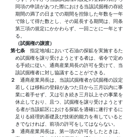
同項の申請があつた際における当該試掘権の存続
期間の満了の日までの期間を控除した年数を一年
で除して得た数とし、その延長する期間は、同条
第三項の規定にかかわらず、一回ごとに一年とす
る。
（試掘権の譲渡）
第七条
指定地域において石油の探鉱を実施するた
め試掘権を譲り受けようとする者は、省令で定め
る手続に従い、通商産業局長の許可を受けて、当
該試掘権者に対し協議することができる。
２
通商産業局長は、当該試掘権者が試掘権の設定
若しくは移転の登録があつた日から三月以内に事
業に着手せず、又は引き続き三月以上その事業を
休止しており、且つ、試掘権を譲り受けようとす
る者が当該鉱区における探鉱を適確に遂行するに
足りる経理的基礎及び技術的能力を有していると
きでなければ、前項の許可をしてはならない。
３
通商産業局長は、第一項の許可をしたときは、