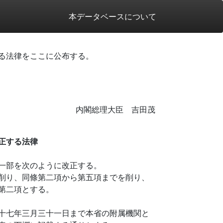
本データベースについて
る法律をここに公布する。
内閣総理大臣 吉田茂
正する法律
一部を次のように改正する。
削り、同條第二項から第五項までを削り、
第二項とする。
十七年三月三十一日まで本省の附属機関と