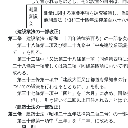
して置かれるものとし、その設置の目的は、同
測量
測量に関する重要事項を調査審議し、当
審議
他測量法（昭和二十四年法律第百八十八
会
（建設業法の一部改正）
第二條
建設業法（昭和二十四年法律第百号）の一部を次
第二十八條第二項及び第二十九條中「中央建設業審議
て、」を削る。
第三十二條中「又は第二十八條第一項（同條第四項に
二十八條第一項若しくは第二項（同條第四項において準
改める。
第三十三條第一項中「建設大臣又は都道府県知事の行
ついての議決を行わせるとともに、」を削る。
第三十七條第一項中「四年」を「六月」に改め、同條
但し、引き続いて二回以上再任されることはで
（建築士法の一部改正）
第三條
建築士法（昭和二十五年法律第二百二号）の一部
第三十條第一項中「三年」を「二年」に改める。
附 則