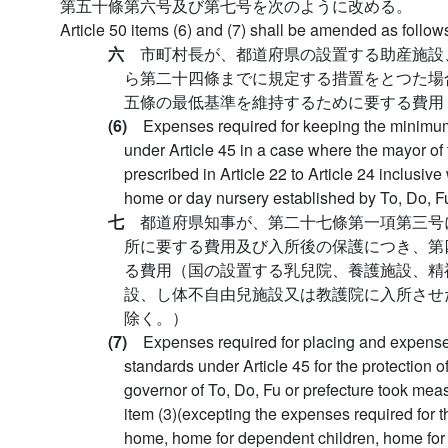
第五十條第六号及び第七号を次のように改める。
Article 50 items (6) and (7) shall be amended as follow
六
市町村長が、都道府県の設置する助産施設
ら第二十四條までに規定する措置をとつた場
五條の最低基準を維持するために要する費用
(6)
Expenses required for keeping the minimum 
under Article 45 in a case where the mayor of 
prescribed in Article 22 to Article 24 inclusive
home or day nursery established by To, Do, Fu
七
都道府県知事が、第二十七條第一項第三号
所に要する費用及び入所後の保護につき、第
る費用（国の設置する乳兒院、養護施設、精
設、し体不自由兒施設又は教護院に入所させ
除く。）
(7)
Expenses required for placing and expense
standards under Article 45 for the protection o
governor of To, Do, Fu or prefecture took mea
item (3)(excepting the expenses required for th
home, home for dependent children, home for 