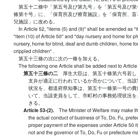
第五十二條中「第五号及び第九号」を「第五号及び第
條第十号」に、「保育所及び療育施設」を「保育所、盲
兒施設」に改める。
In Article 52, "items (5) and (9)" shall be amended as "it
"item (10) of Article 50" and "day nursery and home for p
nursery, home for blind, deaf and dumb children, home fo
crippled children" .
第五十三條の次に次の一條を加える。
The following one Article shall be added next to Article
第五十三條の二
厚生大臣は、第五十條第六号若し
支弁が適正に行われているか否かについて、当該
状況を、都道府県知事は、第五十一條第一号の費
いて、当該吏員をして、市町村の事務処理状況を
きる。
Article 53-(2).
The Minister of Welfare may make th
the actual conduct of business of To, Do, Fu, prefec
proper payment of the expenses under Article 50 ite
not and the governor of To, Do, Fu or prefecture 