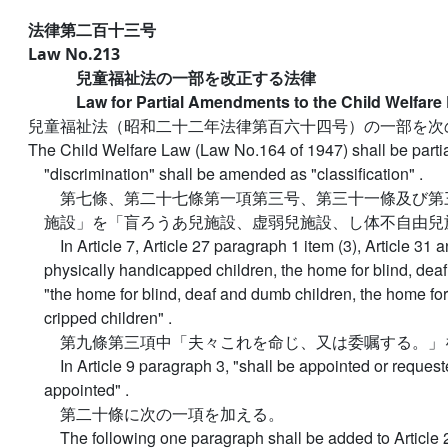
法律第二百十三号
Law No.213
兒童福祉法の一部を改正する法律
Law for Partial Amendments to the Child Welfare
兒童福祉法（昭和二十二年法律第百六十四号）の一部を次
The Child Welfare Law (Law No.164 of 1947) shall be partia
"discrimination" shall be amended as "classification" .
第七條、第二十七條第一項第三号、第三十一條及び第
施設」を「盲ろうあ兒施設、虚弱兒施設、し体不自由兒
In Article 7, Article 27 paragraph 1 item (3), Article 31
physically handicapped children, the home for blind, de
"the home for blind, deaf and dumb children, the home for
cripped children" .
第九條第三項中「夫々これを命じ、又は委嘱する。」
In Article 9 paragraph 3, "shall be appointed or reques
appointed" .
第二十條に次の一項を加える。
The following one paragraph shall be added to Article 