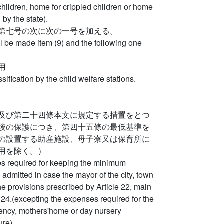
hildren, home for crippled children or home
 by the state).
第七号の次に次の一号を加える。
all be made item (9) and the following one
用
ification by the child welfare stations.
及び第二十四條本文に規定する措置をとつ
後の保護につき、第四十五條の最低基準を
の設置する助産施設、母子寮又は保育所に
用を除く。）
s required for keeping the minimum
e admitted in case the mayor of the city, town
he provisions prescribed by Article 22, main
e 24.(excepting the expenses required for the
agency, mothers'home or day nursery
ure).