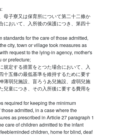
s:
、母子寮又は保育所について第二十二條か
合において、入所後の保護につき、第四十
standards for the care of those admitted,
the city, town or village took measures as
 with request to the lying-in agency, mother's
 or prefecture;
に規定する措置をとつた場合において、入
四十五條の最低基準を維持するために要す
神薄弱兒施設、盲ろうあ兒施設、虚弱兒施
た兒童につき、その入所後に要する費用を
s required for keeping the minimum
f those admitted, in a case where the
sures as prescribed in Article 27 paragraph 1
e care of children admitted to the infant
feebleminded children, home for blind, deaf