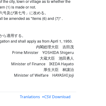
 the city, town or village as to whether the
em (1) is made or not.
六号及び第七号」に改める。
hall be amended as "items (6) and (7)" .
から適用する。
gation and shall apply as from April 1, 1950.
内閣総理大臣 吉田茂
Prime Minister YOSHIDA Shigeru
大蔵大臣 池田勇人
Minister of Finance IKEDA Hayato
厚生大臣 林讓治
Minister of Welfare HAYASHI Joji
Tranlations
CSV Download