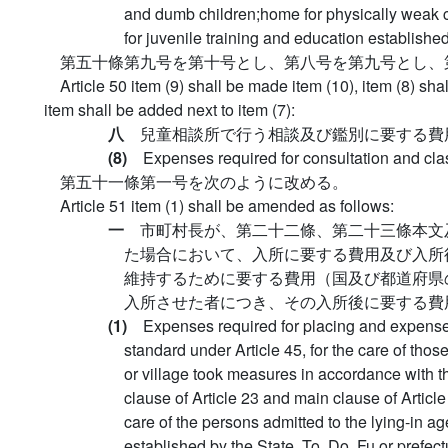
and dumb children;home for physically weak c
for juvenile training and education established
第五十條第九号を第十号とし、第八号を第九号とし、
Article 50 item (9) shall be made item (10), item (8) sh
item shall be added next to item (7):
八
兒童相談所で行う相談及び鑑別に要する費
(8)
Expenses required for consultation and class
第五十一條第一号を次のように改める。
Article 51 item (1) shall be amended as follows:
一
市町村長が、第二十二條、第二十三條本文
た場合において、入所に要する費用及び入所
維持するために要する費用（国及び都道府県
入所させた者につき、その入所後に要する費
(1)
Expenses required for placing and expense
standard under Article 45, for the care of thos
or village took measures in accordance with t
clause of Article 23 and main clause of Articl
care of the persons admitted to the lying-in 
established by the State, To, Do, Fu or prefect