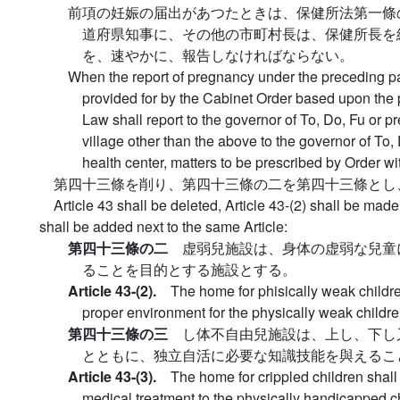
前項の妊娠の届出があつたときは、保健所法第一條
道府県知事に、その他の市町村長は、保健所長を
を、速やかに、報告しなければならない。
When the report of pregnancy under the preceding p
provided for by the Cabinet Order based upon the p
Law shall report to the governor of To, Do, Fu or pr
village other than the above to the governor of To,
health center, matters to be prescribed by Order wi
第四十三條を削り、第四十三條の二を第四十三條とし
Article 43 shall be deleted, Article 43-(2) shall be made
shall be added next to the same Article:
第四十三條の二
虚弱兒施設は、身体の虚弱な兒童
ることを目的とする施設とする。
Article 43-(2).
The home for phisically weak childr
proper environment for the physically weak childre
第四十三條の三
し体不自由兒施設は、上し、下し
とともに、独立自活に必要な知識技能を與えるこ
Article 43-(3).
The home for crippled children shall
medical treatment to the physically handicapped c