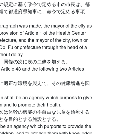
の規定に基く政令で定める市の市長は、都
経て都道府県知事に、命令で定める事項
aragraph was made, the mayor of the city as
rovision of Article 1 of the Health Center
efecture, and the mayor of the city, town or
 Do, Fu or prefecture through the head of a
thout delay.
、同條の次に次の二條を加える。
 Article 43 and the following two Articles
に適正な環境を與えて、その健康増進を図
en shall be an agency which purports to give
n and to promote their health.
又は体幹の機能の不自由な兒童を治療する
とを目的とする施設とする。
 be an agency which purports to provide the
hildren, and to provide them with knowledge