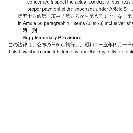
concerned inspect the actual conduct of business of
proper payment of the expenses under Article 51 it
第五十六條第一項中「第六号から第八号まで」を「第
In Article 56 paragraph 1, "items (6) to (8) inclusive" s
附 則
Supplementary Provision:
この法律は、公布の日から施行し、昭和二十五年四月一日
This Law shall come into force as from the day of its promul