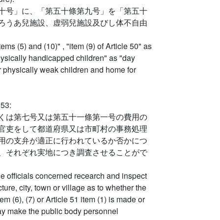
十号」に、「第五十條第九号」を「第五十
ろうあ兒施設、虚弱兒施設及びし体不自由
ems (5) and (10)" , "item (9) of Article 50" as
hysically handicapped children" as "day
r physically weak children and home for
 53:
くは第七号又は第五十一條第一号の費用の
官吏をして都道府県又は市町村の事務処理
用の支弁が適正に行われているか否かにつ
、それぞれ実地につき調査させることがで
e officials concerned recearch and inspect
ture, city, town or village as to whether the
m (6), (7) or Article 51 item (1) is made or
may make the public body personnel