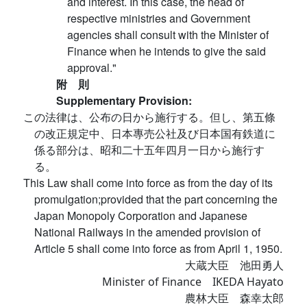
and interest. In this case, the head of
respective ministries and Government
agencies shall consult with the Minister of
Finance when he intends to give the said
approval."
附 則
Supplementary Provision:
この法律は、公布の日から施行する。但し、第五條
の改正規定中、日本專売公社及び日本国有鉄道に
係る部分は、昭和二十五年四月一日から施行す
る。
This Law shall come into force as from the day of its
promulgation;provided that the part concerning the
Japan Monopoly Corporation and Japanese
National Railways in the amended provision of
Article 5 shall come into force as from April 1, 1950.
大蔵大臣 池田勇人
Minister of Finance IKEDA Hayato
農林大臣 森幸太郎