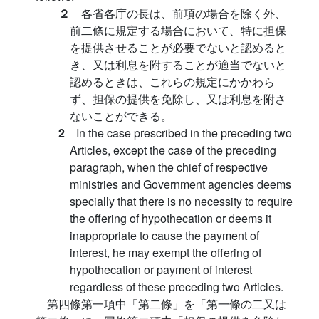
２
各省各庁の長は、前項の場合を除く外、
前二條に規定する場合において、特に担保
を提供させることが必要でないと認めると
き、又は利息を附することが適当でないと
認めるときは、これらの規定にかかわら
ず、担保の提供を免除し、又は利息を附さ
ないことができる。
2
In the case prescribed in the preceding two
Articles, except the case of the preceding
paragraph, when the chief of respective
ministries and Government agencies deems
specially that there is no necessity to require
the offering of hypothecation or deems it
inappropriate to cause the payment of
interest, he may exempt the offering of
hypothecation or payment of interest
regardless of these preceding two Articles.
第四條第一項中「第二條」を「第一條の二又は