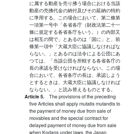
に属する動産を売り拂う場合における当該
動産の売拂代金の納付及びその延納の特約
に準用する。この場合において、第二條第
一項第一号中「各省各庁（財政法第二十一
條に規定する各省各庁をいう。）の内部又
は相互の間で」とあるのは「国に」と、前
條第一項中「大蔵大臣に協議しなければな
らない。」とあるのは法令による公団にあ
つては、「当該公団を所轄する各省各庁の
長の承認を受けなければならない。この場
合において、各省各庁の長は、承認しよう
とするときは、大蔵大臣に協議しなければ
ならない。」と読み替えるものとする。
Article 5.
The provisions of the preceding
five Articles shall apply mutatis mutandis to
the payment of money due from sale of
movables and the special contract for
delayed payment of money due from sale
when Kodans under laws, the Japan