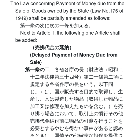
The Law concerning Payment of Money due from the
Sale of Goods owned by the State (Law No.176 of
1949) shall be partially amended as follows:
第一條の次に次の一條を加える。
Next to Article 1, the following one Article shall
be added:
（売拂代金の延納）
(Delayed Payment of Money Due from
Sale)
第一條の二
各省各庁の長（財政法（昭和二
十二年法律第三十四号）第二十條第二項に
規定する各省各庁の長をいう。以下同
じ。）は、国が販売する目的で取得し、生
産し、又は製造した物品（取得した物品に
加工又は修理を加えたものを含む。）を売
り拂う場合において、取引上の慣行その他
売拂代金納付前に物品の引渡を行うことを
必要とするやむを得ない事由があると認め
るときは、国債その他確実な担保を提供さ