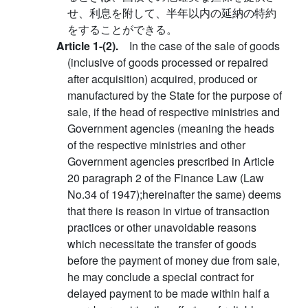
せ、利息を附して、半年以内の延納の特約
をすることができる。
Article 1-(2).
In the case of the sale of goods
(inclusive of goods processed or repaired
after acquisition) acquired, produced or
manufactured by the State for the purpose of
sale, if the head of respective ministries and
Government agencies (meaning the heads
of the respective ministries and other
Government agencies prescribed in Article
20 paragraph 2 of the Finance Law (Law
No.34 of 1947);hereinafter the same) deems
that there is reason in virtue of transaction
practices or other unavoidable reasons
which necessitate the transfer of goods
before the payment of money due from sale,
he may conclude a special contract for
delayed payment to be made within half a