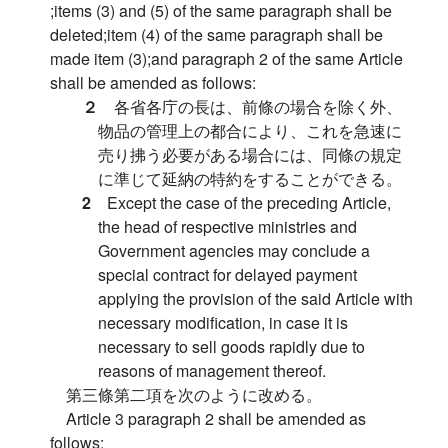
;items (3) and (5) of the same paragraph shall be
deleted;item (4) of the same paragraph shall be
made item (3);and paragraph 2 of the same Article
shall be amended as follows:
２
各省各庁の長は、前條の場合を除く外、
物品の管理上の都合により、これを急速に
売り拂う必要がある場合には、同條の規定
に準じて延納の特約をすることができる。
2
Except the case of the preceding Article,
the head of respective ministries and
Government agencies may conclude a
special contract for delayed payment
applying the provision of the said Article with
necessary modification, in case it is
necessary to sell goods rapidly due to
reasons of management thereof.
第三條第二項を次のように改める。
Article 3 paragraph 2 shall be amended as
follows: