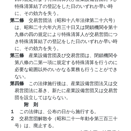
特殊清算結了の登記をした日のいずれか早い時
に、その効力を失う。
第二條
交易営団法（昭和十八年法律第二十六号）
は、昭和二十六年六月三十日又は閉鎖機関令第十
九條の四の規定により特殊清算人が交易営団につ
き特殊清算結了の登記をした日のいずれか早い時
に、その効力を失う。
第三條
産業設備営団及び交易営団は、閉鎖機関令
第八條の二第一項に規定する特殊清算を行うのに
必要な範囲以外のいかなる業務も行うことができ
ない。
第四條
この法律施行後は、産業設備営団法又は交
易営団法に基き、新たに産業設備営団又は交易営
団を設立してはならない。
附 則
１
この法律は、公布の日から施行する。
２
交易営団解散令（昭和二十一年勅令第三百三十
号）は、廃止する。