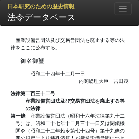
日本研究のための歴史情報
法令データベース
産業設備営団法及び交易営団法を廃止する等の法
律をここに公布する。
御名御璽
昭和二十四年十二月一日
内閣総理大臣 吉田茂
法律第二百三十二号
産業設備営団法及び交易営団法を廃止する等
の法律
第一條
産業設備営団法（昭和十六年法律第九十二
号）は、昭和二十七年十二月三十一日又は閉鎖機
関令（昭和二十二年勅令第七十四号）第十九條の
四の規定により特殊清算人が産業設備営団につき