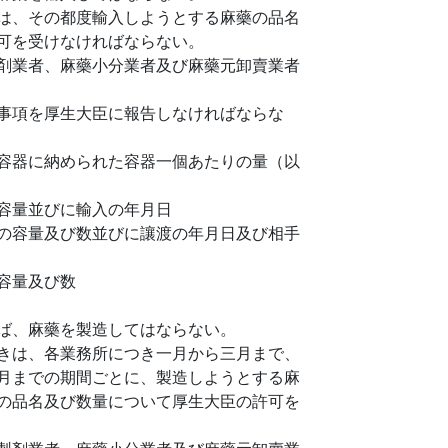
は、その都度輸入しようとする麻藥の品名
可を受けなければならない。
剤業者、麻藥小分業者及び麻藥元卸賣業者
事項を厚生大臣に報告しなければならな
容器に納められた容器一個あたりの量（以
容量並びに輸入の年月日
の容量及び数並びに讓渡の年月日及び相手
容量及び数
ば、麻藥を製造してはならない。
きは、各業務所につき一月から三月まで、
月までの期間ごとに、製造しようとする麻
の品名及び数量について厚生大臣の許可を