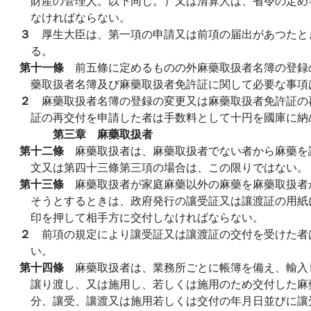
財産の管理人。以下同じ。）又は清算人は、省令の定め
なければならない。
３
厚生大臣は、第一項の申請又は前項の届出があつたと
る。
第十一條
前五條に定めるものの外麻藥取扱者名簿の登録
藥取扱者名簿及び麻藥取扱者免許証に関して必要な事項
２
麻藥取扱者名簿の登録の変更又は麻藥取扱者免許証の
証の再交付を申請した者は手数料として十円を國庫に納
第三章 麻藥取扱者
第十二條
麻藥取扱者は、麻藥取扱者でない者から麻藥を
文又は第四十三條第三項の場合は、この限りではない。
第十三條
麻藥取扱者が家庭麻藥以外の麻藥を麻藥取扱者
そうとするときは、政府発行の讓受証又は讓渡証の用紙
印を押して相手方に交付しなければならない。
２
前項の規定により讓受証又は讓渡証の交付を受けた者
い。
第十四條
麻藥取扱者は、業務所ごとに帳簿を備え、輸入
讓り渡し、又は施用し、若しくは施用のため交付した麻
分、讓受、讓渡又は施用若しくは交付の年月日並びに讓