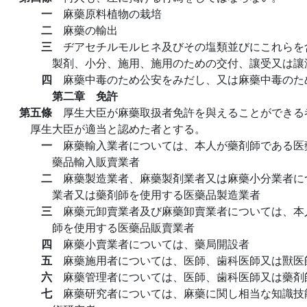
一
麻藥原料植物の栽培
二
麻藥の輸出
三
ヂアセチルモルヒネ及びその塩類並びにこれらを
製剤、小分、施用、施用のための交付、讓受又は讓
四
麻藥中毒のため公安をみだし、又は麻藥中毒のた
第二章 免許
第五條
厚生大臣が麻藥取扱者免許を與えることができる
厚生大臣が適当と認めた者とする。
一
麻藥輸入業者については、本人が藥剤師である医
藥品輸入販賣業者
二
麻藥製造業者、麻藥製剤業者又は麻藥小分業者に
業者又は藥剤師を使用する医藥品製造業者
三
麻藥元卸賣業者及び麻藥卸賣業者については、本
師を使用する医藥品販賣業者
四
麻藥小賣業者については、藥局開設者
五
麻藥施用者については、医師、歯科医師又は獸医
六
麻藥管理者については、医師、歯科医師又は藥剤
七
麻藥研究者については、麻藥に関し相当な知識技