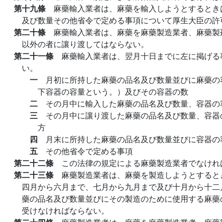
第十九條
麻藥輸入業者は、麻藥を輸入しようとするとき
及び数量その他省令で定める事項について厚生大臣の許
第二十條
麻藥輸入業者は、麻藥を麻藥製造業者、麻藥製
以外の者に讓り渡してはならない。
第二十一條
麻藥輸入業者は、翌月十日までに左に掲げる
い。
一
月初に所持した麻藥の品名及び数量並びに麻藥の
下容器の容量という。）及びその容器の数
二
その月中に輸入した麻藥の品名及び数量、容器の
三
その月中に讓り渡した麻藥の品名及び数量、容器
方
四
月末に所持した麻藥の品名及び数量並びに容器の
五
その他省令で定める事項
第二十二條
この法律の規定による麻藥製造業者でなけれ
第二十三條
麻藥製造業者は、麻藥を製造しようとすると
四月から六月まで、七月から九月まで及び十月から十二
藥の品名及び数量並びにその製造のために使用する麻藥
受けなければならない。