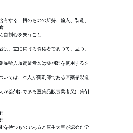
含有する一切のものの所持、輸入、製造、
渡
め自制心を失うこと。
者は、左に掲げる資格者であつて、且つ、
藥品輸入販賣業者又は藥剤師を使用する医
ついては、本人が藥剤師である医藥品製造
人が藥剤師である医藥品販賣業者又は藥剤
師
師
能を持つものであると厚生大臣が認めた学