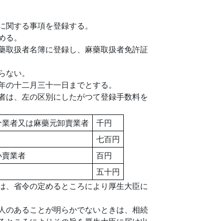
に関する事項を登録する。
める。
藥取扱者名簿に登録し、麻藥取扱者免許証
らない。
年の十二月三十一日までとする。
者は、左の区別にしたがつて登録手数料を
分業者又は麻藥元卸賣業者
千円
七百円
小賣業者
百円
五十円
は、省令の定めるところにより厚生大臣に
人のあることが明らかでないときは、相続