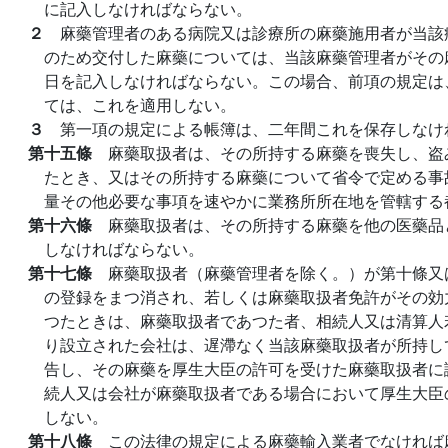
に記入しなければならない。
２
麻藥管理者のある病院又は診療所の麻藥施用者が当該
のため交付した麻藥については、当該麻藥管理者がその
日を記入しなければならない。この場合、前項の規定は
ては、これを適用しない。
３
第一項の規定による帳簿は、二年間これを保存しなけ
第十五條
麻藥取扱者は、その所持する麻藥を喪失し、盗
たとき、又はその所持する麻藥について省令で定める事
量その他必要な事項を速やかに業務所所在地を管轄する
第十六條
麻藥取扱者は、その所持する麻藥を他の医藥品
しなければならない。
第十七條
麻藥取扱者（麻藥管理者を除く。）が第十條又
の登録をまつ消され、若しくは麻藥取扱者免許がその効
つたときは、麻藥取扱者であつた者、相続人又は清算人
り設立された会社は、遅滯なく当該麻藥取扱者が所持し
告し、その麻藥を厚生大臣の許可を受けた麻藥取扱者に
続人又は会社が麻藥取扱者である場合において厚生大臣
しない。
第十八條
この法律の規定による麻藥輸入業者でなければ