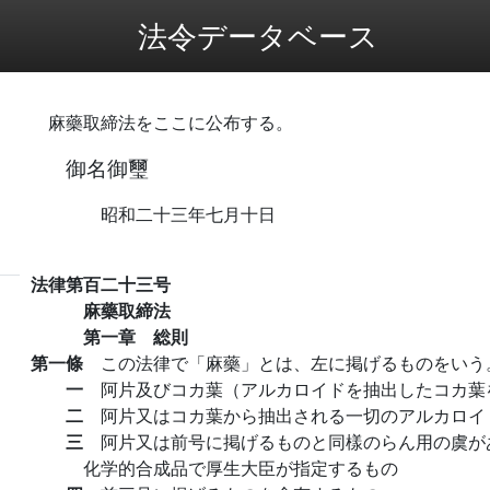
法令データベース
麻藥取締法をここに公布する。
御名御璽
昭和二十三年七月十日
法律第百二十三号
麻藥取締法
第一章 総則
第一條
この法律で「麻藥」とは、左に掲げるものをいう
一
阿片及びコカ葉（アルカロイドを抽出したコカ葉
二
阿片又はコカ葉から抽出される一切のアルカロイ
三
阿片又は前号に掲げるものと同樣のらん用の虞が
化学的合成品で厚生大臣が指定するもの