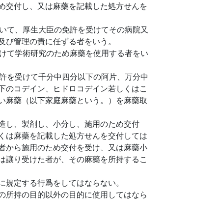
め交付し、又は麻藥を記載した処方せんを
いて、厚生大臣の免許を受けてその病院又
及び管理の責に任ずる者をいう。
けて学術研究のため麻藥を使用する者をい
許を受けて千分中四分以下の阿片、万分中
下のコデイン、ヒドロコデイン若しくはこ
い麻藥（以下家庭麻藥という。）を麻藥取
造し、製剤し、小分し、施用のため交付
くは麻藥を記載した処方せんを交付しては
者から施用のため交付を受け、又は麻藥小
は讓り受けた者が、その麻藥を所持するこ
に規定する行爲をしてはならない。
の所持の目的以外の目的に使用してはなら