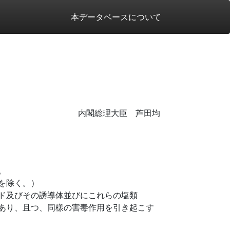
本データベースについて
内閣総理大臣 芦田均
。
を除く。）
ド及びその誘導体並びにこれらの塩類
あり、且つ、同樣の害毒作用を引き起こす