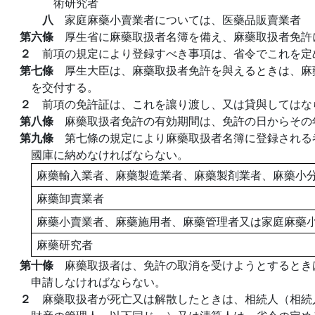
術研究者
八
家庭麻藥小賣業者については、医藥品販賣業者
第六條
厚生省に麻藥取扱者名簿を備え、麻藥取扱者免許
２
前項の規定により登録すべき事項は、省令でこれを定
第七條
厚生大臣は、麻藥取扱者免許を與えるときは、麻
を交付する。
２
前項の免許証は、これを讓り渡し、又は貸與してはな
第八條
麻藥取扱者免許の有効期間は、免許の日からその
第九條
第七條の規定により麻藥取扱者名簿に登録される
國庫に納めなければならない。
麻藥輸入業者、麻藥製造業者、麻藥製剤業者、麻藥小
麻藥卸賣業者
麻藥小賣業者、麻藥施用者、麻藥管理者又は家庭麻藥
麻藥研究者
第十條
麻藥取扱者は、免許の取消を受けようとするとき
申請しなければならない。
２
麻藥取扱者が死亡又は解散したときは、相続人（相続