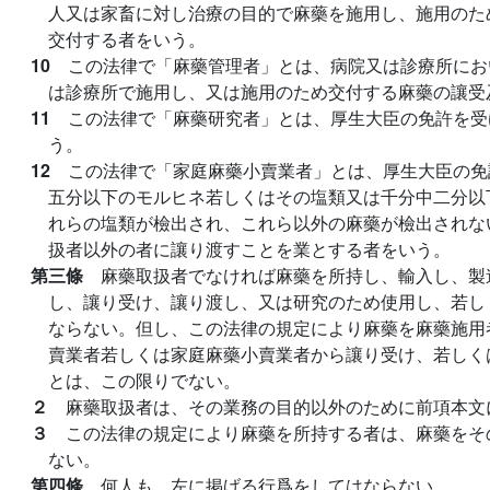
人又は家畜に対し治療の目的で麻藥を施用し、施用のた
交付する者をいう。
10
この法律で「麻藥管理者」とは、病院又は診療所にお
は診療所で施用し、又は施用のため交付する麻藥の讓受
11
この法律で「麻藥研究者」とは、厚生大臣の免許を受
う。
12
この法律で「家庭麻藥小賣業者」とは、厚生大臣の免
五分以下のモルヒネ若しくはその塩類又は千分中二分以
れらの塩類が檢出され、これら以外の麻藥が檢出されな
扱者以外の者に讓り渡すことを業とする者をいう。
第三條
麻藥取扱者でなければ麻藥を所持し、輸入し、製
し、讓り受け、讓り渡し、又は研究のため使用し、若し
ならない。但し、この法律の規定により麻藥を麻藥施用
賣業者若しくは家庭麻藥小賣業者から讓り受け、若しく
とは、この限りでない。
２
麻藥取扱者は、その業務の目的以外のために前項本文
３
この法律の規定により麻藥を所持する者は、麻藥をそ
ない。
第四條
何人も、左に掲げる行爲をしてはならない。