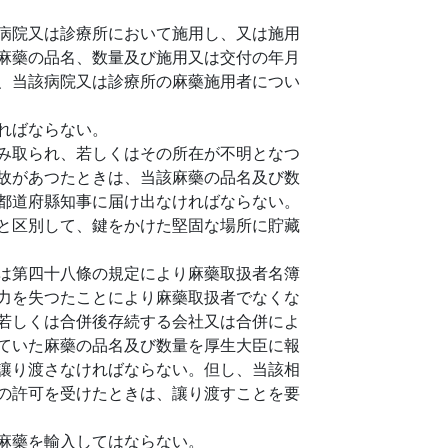
病院又は診療所において施用し、又は施用
麻藥の品名、数量及び施用又は交付の年月
、当該病院又は診療所の麻藥施用者につい
ればならない。
み取られ、若しくはその所在が不明となつ
故があつたときは、当該麻藥の品名及び数
都道府縣知事に届け出なければならない。
と区別して、鍵をかけた堅固な場所に貯藏
は第四十八條の規定により麻藥取扱者名簿
力を失つたことにより麻藥取扱者でなくな
若しくは合併後存続する会社又は合併によ
ていた麻藥の品名及び数量を厚生大臣に報
讓り渡さなければならない。但し、当該相
の許可を受けたときは、讓り渡すことを要
麻藥を輸入してはならない。