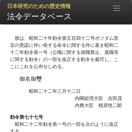
日本研究のための歴史情報
法令データベース
朕は、昭和二十年勅令第五百四十二号ポツダム宣
言の受諾に伴い発する命令に関する件に基き昭和二
十二年勅令第一号（公職に関する就職禁止、退職等
に関する勅令）の一部を改正する勅令を裁可し、こ
こにこれを公布せしめる。
御名御璽
昭和二十二年三月十二日
內閣総理大臣 吉田茂
內務大臣 植原悅二郞
勅令第七十七号
昭和二十二年勅令第一号の一部を次のように改正
する。