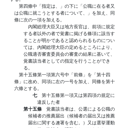
第四條中「指定は、」の下に「公職に在る者又
は公職に就こうとする者について、」を加え、同
條に次の一項を加える。
內閣総理大臣又は地方長官は、前項に規定
する者以外の者で覚書に揭げる條項に該当す
ることが明かであると認められるものについ
ては、內閣総理大臣の定めるところにより、
公職適否審査委員会の審査の結果に基いて、
覚書該当者としての指定を行うことができ
る。
第十五條第一項第六号中「前條」を「第十四
條」に改め、同項に左の一号を加え、同條を第十
六條とする。
七
第十五條第一項又は第四項の規定に
違反した者
第十五條
覚書該当者は、公選による公職の
候補者の推薦届出（候補者の届出又は推薦
届出に関する連署を含む。）又は選挙運動