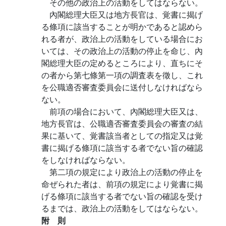
その他の政治上の活動をしてはならない。
內閣総理大臣又は地方長官は、覚書に揭げ
る條項に該当することが明かであると認めら
れる者が、政治上の活動をしている場合にお
いては、その政治上の活動の停止を命じ、內
閣総理大臣の定めるところにより、直ちにそ
の者から第七條第一項の調査表を徵し、これ
を公職適否審査委員会に送付しなければなら
ない。
前項の場合において、內閣総理大臣又は、
地方長官は、公職適否審査委員会の審査の結
果に基いて、覚書該当者としての指定又は覚
書に揭げる條項に該当する者でない旨の確認
をしなければならない。
第二項の規定により政治上の活動の停止を
命ぜられた者は、前項の規定により覚書に揭
げる條項に該当する者でない旨の確認を受け
るまでは、政治上の活動をしてはならない。
附 則