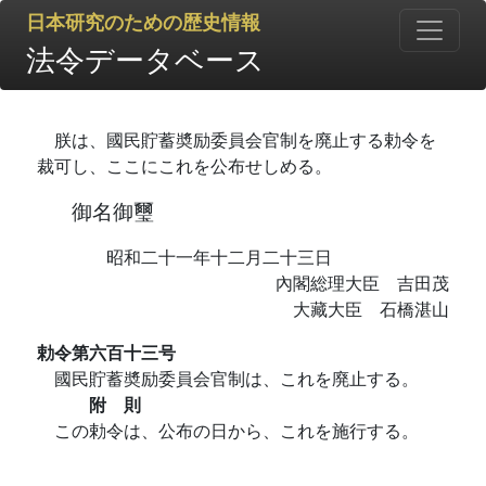
日本研究のための歴史情報
法令データベース
朕は、國民貯蓄奬励委員会官制を廃止する勅令を
裁可し、ここにこれを公布せしめる。
御名御璽
昭和二十一年十二月二十三日
內閣総理大臣 吉田茂
大藏大臣 石橋湛山
勅令第六百十三号
國民貯蓄奬励委員会官制は、これを廃止する。
附 則
この勅令は、公布の日から、これを施行する。