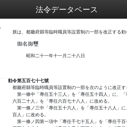
法令データベース
す
朕は、都廳府縣等臨時職員等設置制の一部を改正する勅
御名御璽
昭和二十一年十一月二十八日
勅令第五百七十七號
都廳府縣等臨時職員等設置制の一部を次のように改正す
第一條中「專任五十三人」を「專任五十四人」に、「
六百二十人」を「專任六百七十八人」に改める。
第一條ノ三中「專任五十六人」を「專任五十八人」に
百人」に改める。
第一條ノ四第一項中「專任千七十五人」を「專任千百