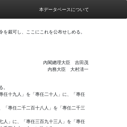
本データベースについて
令を裁可し、ここにこれを公布せしめる。
內閣總理大臣 吉田茂
內務大臣 大村淸一
る。
專任十九人」を「專任二十人」に、「專任
、「專任二千二百十八人」を「專任二千三
七人」に、「專任三百九十三人」を「專任