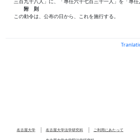
三百九十八人」に、「專任六千七百三十一人」を「專任
附 則
この勅令は、公布の日から、これを施行する。
Tranlat
名古屋大学
名古屋大学法学研究科
ご利用にあたって