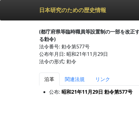
日本研究のための歴史情報
(都庁府県等臨時職員等設置制の一部を改正
る勅令)
法令番号: 勅令第577号
公布年月日: 昭和21年11月29日
法令の形式: 勅令
沿革
関連法規
リンク
公布:
昭和21年11月29日 勅令第577号