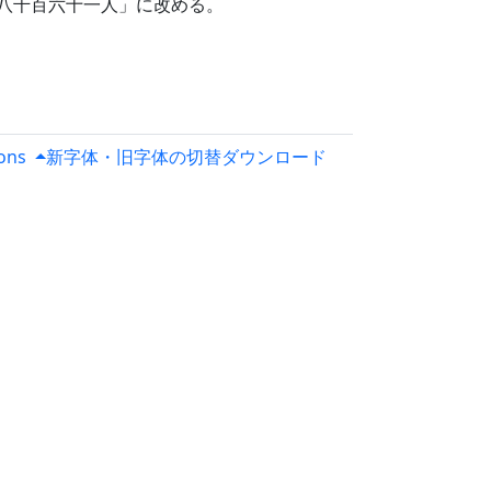
八千百六十一人」に改める。
ions
新字体・旧字体の切替
ダウンロード