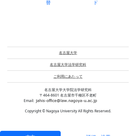
替
ド
名古屋大学
名古屋大学法学研究科
ご利用にあたって
名古屋大学大学院法学研究科
〒464-8601 名古屋市千種区不老町
Email:
Copyright © Nagoya University All Rights Reserved.