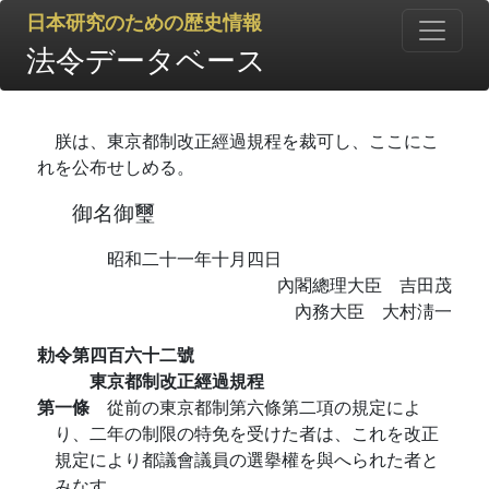
日本研究のための歴史情報
法令データベース
朕は、東京都制改正經過規程を裁可し、ここにこ
れを公布せしめる。
御名御璽
昭和二十一年十月四日
內閣總理大臣 吉田茂
內務大臣 大村淸一
勅令第四百六十二號
東京都制改正經過規程
第一條
從前の東京都制第六條第二項の規定によ
り、二年の制限の特免を受けた者は、これを改正
規定により都議會議員の選擧權を與へられた者と
みなす。