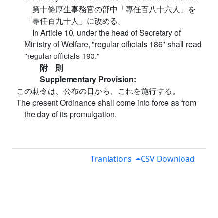
第十條厚生事務官の部中「專任百八十六人」を
「專任百九十人」に改める。
In Article 10, under the head of Secretary of
Ministry of Welfare, "regular officials 186" shall read
"regular officials 190."
附 則
Supplementary Provision:
この勅令は、公布の日から、これを施行する。
The present Ordinance shall come into force as from
the day of its promulgation.
Tranlations
CSV Download