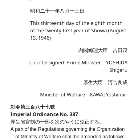
昭和二十一年八月十三日
This thirteenth day of the eighth month
of the twenty-first year of Showa (August
13, 1946)
內閣總理大臣 吉田茂
Countersigned: Prime Minister YOSHIDA
Shigeru
厚生大臣 河合良成
Minister of Welfare KAWAI Yoshinari
勅令第三百八十七號
Imperial Ordinance No. 387
厚生省官制の一部を次のやうに改正する。
A part of the Regulations governing the Organization
of Ministry of Welfare shall be amended as follows: