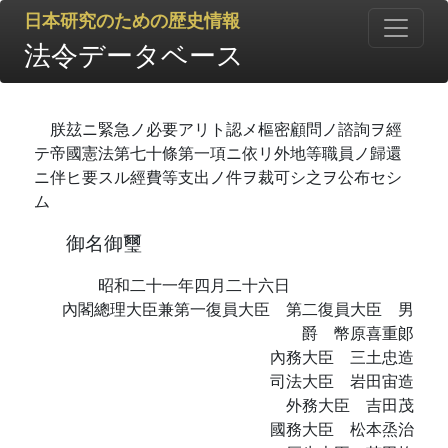
日本研究のための歴史情報
法令データベース
朕玆ニ緊急ノ必要アリト認メ樞密顧問ノ諮詢ヲ經
テ帝國憲法第七十條第一項ニ依リ外地等職員ノ歸還
ニ伴ヒ要スル經費等支出ノ件ヲ裁可シ之ヲ公布セシ
ム
御名御璽
昭和二十一年四月二十六日
內閣總理大臣兼第一復員大臣 第二復員大臣 男
爵 幣原喜重郞
內務大臣 三土忠造
司法大臣 岩田宙造
外務大臣 吉田茂
國務大臣 松本烝治