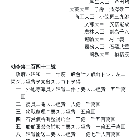
厚生大臣 芦田均
大藏大臣 子爵 澁澤敬三
商工大臣 小笠原三九郞
文部大臣 安倍能成
農林大臣 副島千八
運輸大臣 村上義一
國務大臣 石黑武重
國務大臣 楢橋渡
勅令第二百四十二號
政府ハ昭和二十一年度一般會計ノ歲出トシテ左ニ
揭グル經費ヲ支出スルコトヲ得
一
外地等職員ノ歸還ニ伴ヒ要スル經費 五千萬
圓
二
復員ニ關スル經費 八億二千萬圓
三
終戰處理ニ要スル經費 五億圓
四
石炭價格調整補給金 三億二千五百萬圓
五
船舶運營會補助ニ要スル經費 一億五千萬圓
六
歸還輸送ニ要スル經費 二億七千八百萬圓