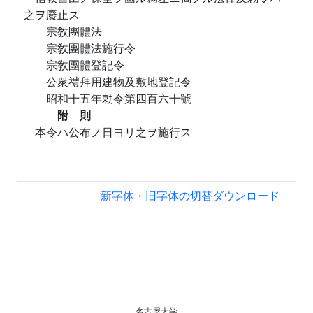
之ヲ廢止ス
宗敎團體法
宗敎團體法施行令
宗敎團體登記令
公衆禮拜用建物及敷地登記令
昭和十五年勅令第四百六十號
附 則
本令ハ公布ノ日ヨリ之ヲ施行ス
新字体・旧字体の切替
ダウンロード
名古屋大学