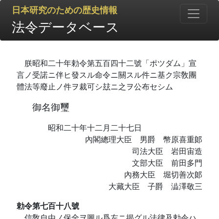
日本研究のための歴史情報
法令データベース
朕昭和二十年勅令第五百四十二號「ポツダム」宣
言ノ受諾ニ伴ヒ發スル命令ニ關スル件ニ基ク宗敎團
體法等廢止ノ件ヲ裁可シ玆ニ之ヲ公布セシム
御名御璽
昭和二十年十二月二十七日
內閣總理大臣 男爵 幣原喜重郞
司法大臣 岩田宙造
文部大臣 前田多門
內務大臣 堀切善次郞
大藏大臣 子爵 澁澤敬三
勅令第七百十八號
信敎自由ノ保全ヲ圖ル爲左ニ揭グル法律及勅令ハ