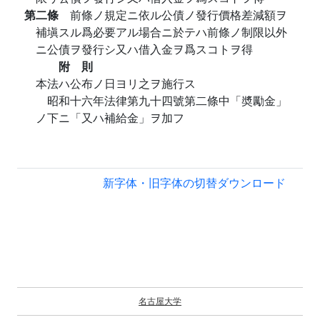
第二條
前條ノ規定ニ依ル公債ノ發行價格差減額ヲ
補塡スル爲必要アル場合ニ於テハ前條ノ制限以外
ニ公債ヲ發行シ又ハ借入金ヲ爲スコトヲ得
附 則
本法ハ公布ノ日ヨリ之ヲ施行ス
昭和十六年法律第九十四號第二條中「奬勵金」
ノ下ニ「又ハ補給金」ヲ加フ
新字体・旧字体の切替
ダウンロード
名古屋大学