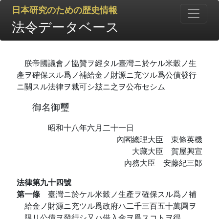
日本研究のための歴史情報
法令データベース
朕帝國議會ノ協贊ヲ經タル臺灣ニ於ケル米穀ノ生
產ヲ確保スル爲ノ補給金ノ財源ニ充ツル爲公債發行
ニ關スル法律ヲ裁可シ玆ニ之ヲ公布セシム
御名御璽
昭和十八年六月二十一日
內閣總理大臣 東條英機
大藏大臣 賀屋興宣
內務大臣 安藤紀三郞
法律第九十四號
第一條
臺灣ニ於ケル米穀ノ生產ヲ確保スル爲ノ補
給金ノ財源ニ充ツル爲政府ハ二千三百五十萬圓ヲ
限リ公債ヲ發行シ又ハ借入金ヲ爲スコトヲ得