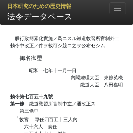
日本研究のための歴史情報
法令データベース
朕行政簡素化實施ノ爲ニスル鐵道敎習所官制外二
勅令中改正ノ件ヲ裁可シ玆ニ之ヲ公布セシム
御名御璽
昭和十七年十一月一日
內閣總理大臣 東條英機
鐵道大臣 八田嘉明
勅令第七百五十九號
第一條
鐵道敎習所官制中左ノ通改正ス
第三條中
「
敎官 專任四百五十三人內
六十六人 奏任