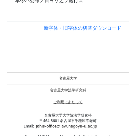
本令ハ公布ノ日ヨリ之ヲ施行ス
新字体・旧字体の切替
ダウンロード
名古屋大学
名古屋大学法学研究科
ご利用にあたって
名古屋大学大学院法学研究科
〒464-8601 名古屋市千種区不老町
Email: