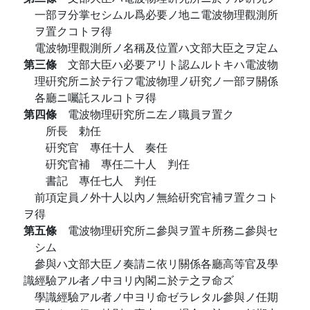
一部ヲ分掌セシムル爲必要ノ地ニ電波物理觀測所
ヲ置クコトヲ得
電波物理觀測所ノ名稱及位置ハ文部大臣之ヲ定ム
第三條
文部大臣ハ必要アリト認ムルトキハ電波物
理硏究所ニ於テ行フ電波物理ノ硏究ノ一部ヲ關係
各廳ニ囑託スルコトヲ得
第四條
電波物理硏究所ニ左ノ職員ヲ置ク
所長 勅任
硏究官 專任十人 奏任
硏究官補 專任二十人 判任
書記 專任七人 判任
前項定員ノ外十人以內ノ無給硏究官補ヲ置クコト
ヲ得
第五條
電波物理硏究所ニ參與ヲ置キ所務ニ參與セ
シム
參與ハ文部大臣ノ奏請ニ依リ關係各廳高等官及學
識經驗アル者ノ中ヨリ內閣ニ於テ之ヲ命ズ
學識經驗アル者ノ中ヨリ命ゼラレタル參與ノ任期