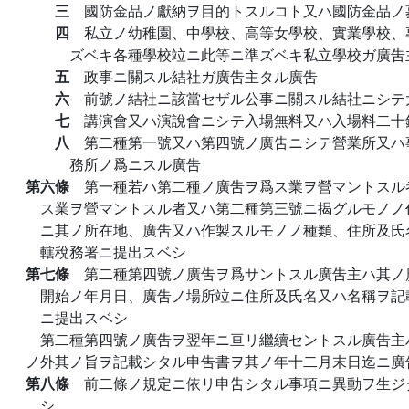
三
國防金品ノ獻納ヲ目的トスルコト又ハ國防金品ノ
四
私立ノ幼稚園、中學校、高等女學校、實業學校、
ズベキ各種學校竝ニ此等ニ準ズベキ私立學校ガ廣吿
五
政事ニ關スル結社ガ廣吿主タル廣吿
六
前號ノ結社ニ該當セザル公事ニ關スル結社ニシテ
七
講演會又ハ演說會ニシテ入場無料又ハ入場料二十
八
第二種第一號又ハ第四號ノ廣吿ニシテ營業所又ハ
務所ノ爲ニスル廣吿
第六條
第一種若ハ第二種ノ廣吿ヲ爲ス業ヲ營マントスル
ス業ヲ營マントスル者又ハ第二種第三號ニ揭グルモノノ
ニ其ノ所在地、廣吿又ハ作製スルモノノ種類、住所及氏
轄稅務署ニ提出スベシ
第七條
第二種第四號ノ廣吿ヲ爲サントスル廣吿主ハ其ノ
開始ノ年月日、廣吿ノ場所竝ニ住所及氏名又ハ名稱ヲ記
ニ提出スベシ
第二種第四號ノ廣吿ヲ翌年ニ亘リ繼續セントスル廣吿主
ノ外其ノ旨ヲ記載シタル申吿書ヲ其ノ年十二月末日迄ニ廣
第八條
前二條ノ規定ニ依リ申吿シタル事項ニ異動ヲ生ジ
シ