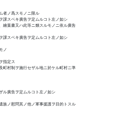
ム者ノ爲スモノニ限ル
ヲ課スベキ廣吿ヲ定ムルコト左ノ如シ
、繪葉書又ハ此等ニ類スルモノニ依ル廣吿
ヲ課スベキ廣吿ヲ定ムルコト左ノ如シ
モノ
ヲ指定ス
及町村制ヲ施行セザル地ニ於ケル町村ニ準
ザル廣吿ヲ定ムルコト左ノ如シ
遺族ノ慰問其ノ他ノ軍事援護ヲ目的トスル