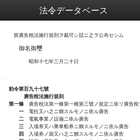
法令データベース
朕廣吿稅法施行規則ヲ裁可シ玆ニ之ヲ公布セシム
御名御璽
昭和十七年三月二十日
勅令第百九十七號
廣吿稅法施行規則
第一條
廣吿稅法第一條第一種第三號ノ規定ニ依リ廣吿稅
一
電柱又ハ之ニ類スルモノニ依ル廣吿
二
電氣事業ノ設備ニ依ル廣吿
三
入場券又ハ乘車船券ニ類スルモノニ依ル廣吿
四
入場券ノ袋又ハ之ニ類スルモノニ依ル廣吿