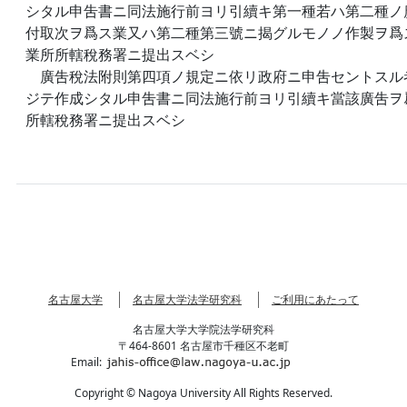
シタル申吿書ニ同法施行前ヨリ引續キ第一種若ハ第二種ノ
付取次ヲ爲ス業又ハ第二種第三號ニ揭グルモノノ作製ヲ爲
業所所轄稅務署ニ提出スベシ
廣吿稅法附則第四項ノ規定ニ依リ政府ニ申吿セントスル
ジテ作成シタル申吿書ニ同法施行前ヨリ引續キ當該廣吿ヲ
所轄稅務署ニ提出スベシ
名古屋大学
名古屋大学法学研究科
ご利用にあたって
名古屋大学大学院法学研究科
〒464-8601 名古屋市千種区不老町
Email:
Copyright © Nagoya University All Rights Reserved.