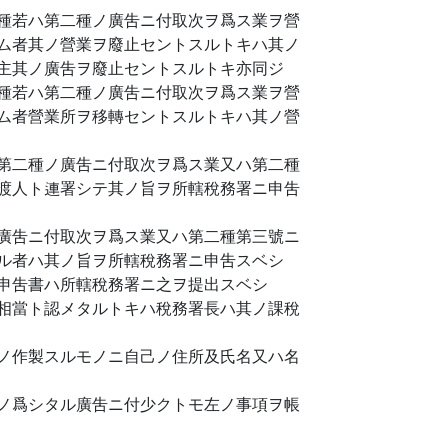
種若ハ第二種ノ廣吿ニ付取次ヲ爲ス業ヲ營
ム者其ノ營業ヲ廢止セントスルトキハ其ノ
主其ノ廣吿ヲ廢止セントスルトキ亦同ジ
種若ハ第二種ノ廣吿ニ付取次ヲ爲ス業ヲ營
ム者營業所ヲ移轉セントスルトキハ其ノ營
第二種ノ廣吿ニ付取次ヲ爲ス業又ハ第二種
渡人ト連署シテ其ノ旨ヲ所轄稅務署ニ申吿
廣吿ニ付取次ヲ爲ス業又ハ第二種第三號ニ
ル者ハ其ノ旨ヲ所轄稅務署ニ申吿スベシ
申吿書ハ所轄稅務署ニ之ヲ提出スベシ
相當ト認メタルトキハ稅務署長ハ其ノ課稅
ノ作製スルモノニ自己ノ住所及氏名又ハ名
ノ爲シタル廣吿ニ付少クトモ左ノ事項ヲ帳