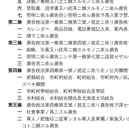
五
諸藝ノ番附又ハ之ニ類スルモノニ依ル廣吿
六
受取書、請求書又ハ此等ニ類スルモノニ依ル廣吿
七
照明ニ依ル廣吿但シ照明ニ依ル廣吿ヲ爲ス業ヲ營
第二條
廣吿稅法第一條第二種第三號ノ規定ニ依リ廣吿稅
一
カレンダー、商品目錄、電話番號記入表、案內表
二
燐寸ニ依ル廣吿
第三條
廣吿稅法第一條第二種第四號ノ規定ニ依リ廣吿稅
一
緞帳、引幕又ハ此等ニ類スルモノニ依ル廣吿
二
照明ニ依ル廣吿ニシテ第一條第七號ニ該當セザル
三
廣吿塔ニ依ル廣吿
第四條
廣吿稅法第四條第一號ノ規定ニ依リ左ノ公共團體
一
府縣組合、市町村組合、町村組合、市町村內ノ區
ズベキ團體
二
市町村學校組合、町村學校組合及學區
三
水利組合、水利組合聯合及北海道土功組合
第五條
廣吿稅法第四條第五號ノ規定ニ依リ廣吿稅ヲ課セ
一
社會事業ノ爲ニスル廣吿
二
軍人ノ慰恤竝ニ從軍シタル軍人及軍屬ノ家族又ハ
コトニ關スル廣吿