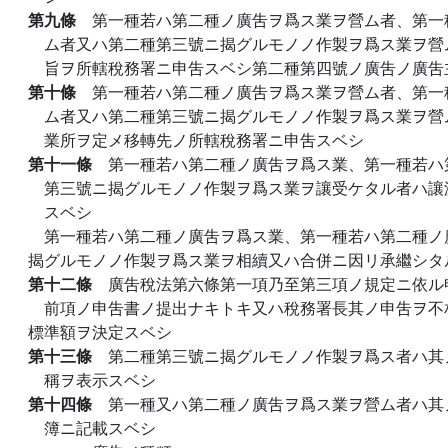
第九條
第一種若ハ第二種ノ廣吿ヲ爲ス業ヲ營ム者、第一
ム者又ハ第二種第三號ニ揭グルモノノ作製ヲ爲ス業ヲ營
旨ヲ所轄稅務署ニ申吿スベシ第二種第四號ノ廣吿ノ廣吿
第十條
第一種若ハ第二種ノ廣吿ヲ爲ス業ヲ營ム者、第一
ム者又ハ第二種第三號ニ揭グルモノノ作製ヲ爲ス業ヲ營
業所ヲ定メ移轉先ノ所轄稅務署ニ申吿スベシ
第十一條
第一種若ハ第二種ノ廣吿ヲ爲ス業、第一種若ハ
第三號ニ揭グルモノノ作製ヲ爲ス業ヲ讓受ケタル者ハ讓
スベシ
第一種若ハ第二種ノ廣吿ヲ爲ス業、第一種若ハ第二種ノ
揭グルモノノ作製ヲ爲ス業ヲ相續又ハ合併ニ因リ承繼シタ
第十二條
廣吿稅法第六條第一項乃至第三項ノ規定ニ依ル
前項ノ申吿書ノ提出ナキトキ又ハ稅務署長其ノ申吿ヲ不
標準額ヲ決定スベシ
第十三條
第二種第三號ニ揭グルモノノ作製ヲ爲ス者ハ其
稱ヲ表示スベシ
第十四條
第一種又ハ第二種ノ廣吿ヲ爲ス業ヲ營ム者ハ其
簿ニ記載スベシ