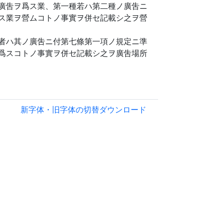
廣吿ヲ爲ス業、第一種若ハ第二種ノ廣吿ニ
ス業ヲ營ムコトノ事實ヲ併セ記載シ之ヲ營
者ハ其ノ廣吿ニ付第七條第一項ノ規定ニ準
爲スコトノ事實ヲ併セ記載シ之ヲ廣吿場所
新字体・旧字体の切替
ダウンロード