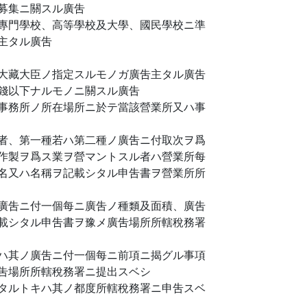
募集ニ關スル廣吿
專門學校、高等學校及大學、國民學校ニ準
主タル廣吿
大藏大臣ノ指定スルモノガ廣吿主タル廣吿
錢以下ナルモノニ關スル廣吿
事務所ノ所在場所ニ於テ當該營業所又ハ事
者、第一種若ハ第二種ノ廣吿ニ付取次ヲ爲
作製ヲ爲ス業ヲ營マントスル者ハ營業所每
名又ハ名稱ヲ記載シタル申吿書ヲ營業所所
廣吿ニ付一個每ニ廣吿ノ種類及面積、廣吿
載シタル申吿書ヲ豫メ廣吿場所所轄稅務署
ハ其ノ廣吿ニ付一個每ニ前項ニ揭グル事項
吿場所所轄稅務署ニ提出スベシ
タルトキハ其ノ都度所轄稅務署ニ申吿スベ