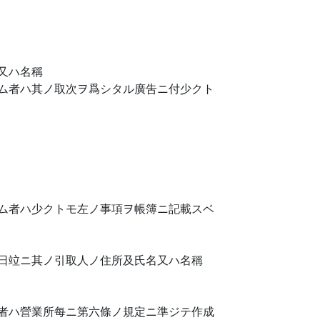
又ハ名稱
ム者ハ其ノ取次ヲ爲シタル廣吿ニ付少クト
ム者ハ少クトモ左ノ事項ヲ帳簿ニ記載スベ
日竝ニ其ノ引取人ノ住所及氏名又ハ名稱
者ハ營業所每ニ第六條ノ規定ニ準ジテ作成