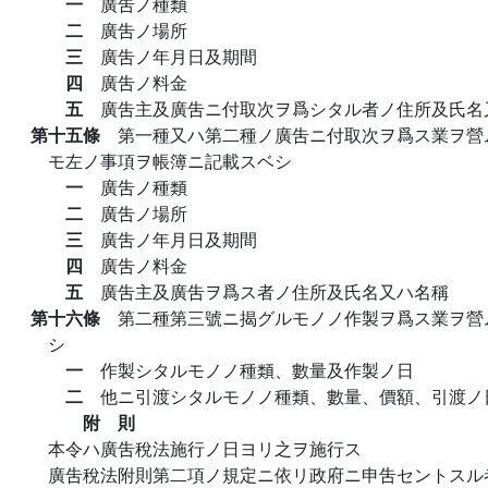
一
廣吿ノ種類
二
廣吿ノ場所
三
廣吿ノ年月日及期間
四
廣吿ノ料金
五
廣吿主及廣吿ニ付取次ヲ爲シタル者ノ住所及氏名
第十五條
第一種又ハ第二種ノ廣吿ニ付取次ヲ爲ス業ヲ營
モ左ノ事項ヲ帳簿ニ記載スベシ
一
廣吿ノ種類
二
廣吿ノ場所
三
廣吿ノ年月日及期間
四
廣吿ノ料金
五
廣吿主及廣吿ヲ爲ス者ノ住所及氏名又ハ名稱
第十六條
第二種第三號ニ揭グルモノノ作製ヲ爲ス業ヲ營
シ
一
作製シタルモノノ種類、數量及作製ノ日
二
他ニ引渡シタルモノノ種類、數量、價額、引渡ノ
附 則
本令ハ廣吿稅法施行ノ日ヨリ之ヲ施行ス
廣吿稅法附則第二項ノ規定ニ依リ政府ニ申吿セントスル