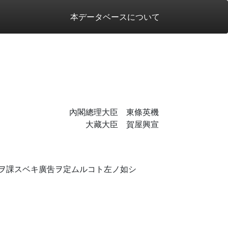
本データベースについて
內閣總理大臣 東條英機
大藏大臣 賀屋興宣
ヲ課スベキ廣吿ヲ定ムルコト左ノ如シ