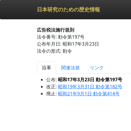
日本研究のための歴史情報
広告税法施行規則
法令番号: 勅令第197号
公布年月日: 昭和17年3月23日
法令の形式: 勅令
沿革
関連法規
リンク
公布:
昭和17年3月23日 勅令第197号
改正:
昭和19年3月31日 勅令第182号
廃止:
昭和21年9月1日 勅令第414号