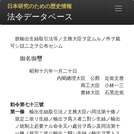
日本研究のための歴史情報
法令データベース
朕輸出生絲取引法等ノ主務大臣ヲ定ムルノ件ヲ裁
可シ玆ニ之ヲ公布セシム
御名御璽
昭和十六年一月二十日
內閣總理大臣 公爵 近衞文麿
商工大臣 小林一三
農林大臣 石黑忠篤
勅令第七十三號
第一條
輸出生絲取引法ノ主務大臣ハ同法第十條ノ
規定ニ依リ生絲ノ輸出ヲ爲ス者ニ對シ生絲ノ輸出
ノ統制上必要ナル命令又ハ處分ヲ爲シ及同法第十
一條ノ規定ニ依リ輸出ニ關シ生絲ノ輸出ヲ業トス