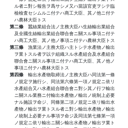
ル者ニ對シ報吿ヲ爲サシメ又ハ當該官吏ヲシテ臨
檢檢査セシムルニ付テハ商工大臣、其ノ他ニ付テ
ハ農林大臣トス
第二條
蠶絲業組合法ノ主務大臣ハ生絲輸出業組合
及全國生絲輸出業組合聯合會ニ關スル事項ニ付テ
ハ商工大臣、其ノ他ノ事項ニ付テハ農林大臣トス
第三條
漁業法ノ主務大臣ハ主トシテ水產物ノ輸出
ヲ業トスル者ヲ以テ組織スル水產組合及水產組合
聯合會ニ關スル事項ニ付テハ商工大臣、其ノ他ノ
事項ニ付テハ農林大臣トス
第四條
輸出水產物取締法ノ主務大臣ハ同法第一條
ノ規定ヲ施行シ、同法第六條第一項ノ規定ニ依リ
水產組合又ハ水產組合聯合會ニ對シ其ノ行フ輸出
ニ關スル業務ニ付輸出水產物ノ輸出ノ統制上必要
ナル施設ヲ命ジ、同條第二項ノ規定ニ依リ輸出水
產物ノ輸出ヲ業トスル者ニ對シ輸出水產物ノ輸出
ノ統制上必要ナル事項ヲ命ジ及同法第七條第一項
ノ規定ニ依リ輸出ニ關シ輸出水產物ノ輸出ヲ業ト