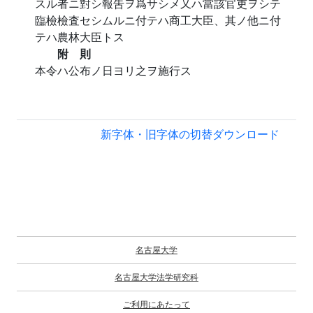
スル者ニ對シ報吿ヲ爲サシメ又ハ當該官吏ヲシテ
臨檢檢査セシムルニ付テハ商工大臣、其ノ他ニ付
テハ農林大臣トス
附 則
本令ハ公布ノ日ヨリ之ヲ施行ス
新字体・旧字体の切替
ダウンロード
名古屋大学
名古屋大学法学研究科
ご利用にあたって