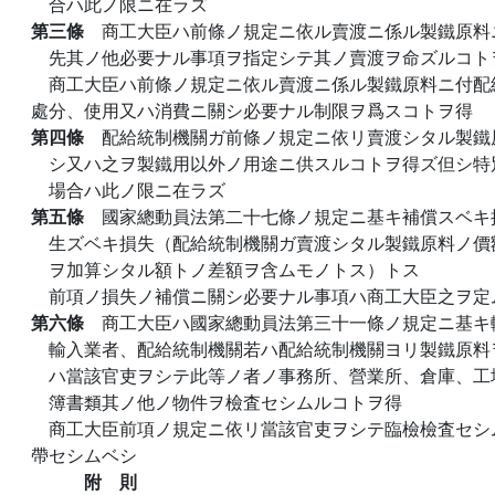
合ハ此ノ限ニ在ラズ
第三條
商工大臣ハ前條ノ規定ニ依ル賣渡ニ係ル製鐵原料
先其ノ他必要ナル事項ヲ指定シテ其ノ賣渡ヲ命ズルコト
商工大臣ハ前條ノ規定ニ依ル賣渡ニ係ル製鐵原料ニ付配
處分、使用又ハ消費ニ關シ必要ナル制限ヲ爲スコトヲ得
第四條
配給統制機關ガ前條ノ規定ニ依リ賣渡シタル製鐵
シ又ハ之ヲ製鐵用以外ノ用途ニ供スルコトヲ得ズ但シ特
場合ハ此ノ限ニ在ラズ
第五條
國家總動員法第二十七條ノ規定ニ基キ補償スベキ
生ズベキ損失（配給統制機關ガ賣渡シタル製鐵原料ノ價
ヲ加算シタル額トノ差額ヲ含ムモノトス）トス
前項ノ損失ノ補償ニ關シ必要ナル事項ハ商工大臣之ヲ定
第六條
商工大臣ハ國家總動員法第三十一條ノ規定ニ基キ
輸入業者、配給統制機關若ハ配給統制機關ヨリ製鐵原料
ハ當該官吏ヲシテ此等ノ者ノ事務所、營業所、倉庫、工
簿書類其ノ他ノ物件ヲ檢査セシムルコトヲ得
商工大臣前項ノ規定ニ依リ當該官吏ヲシテ臨檢檢査セシ
帶セシムベシ
附 則