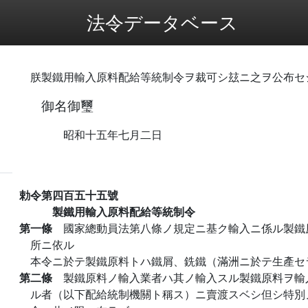
法令データベース
朕製鐵用輸入原料配給等統制令ヲ裁可シ玆ニ之ヲ公布セ
御名御璽
昭和十五年七月二日
勅令第四百五十五號
製鐵用輸入原料配給等統制令
第一條
國家總動員法第八條ノ規定ニ基ク輸入ニ係ル製鐵
所ニ依ル
本令ニ於テ製鐵原料トハ鐵屑、銑鐵（滿洲ニ於テ生產セ
第二條
製鐵原料ノ輸入業者ハ其ノ輸入スル製鐵原料ヲ輸
ル者（以下配給統制機關ト稱ス）ニ賣渡スベシ但シ特別