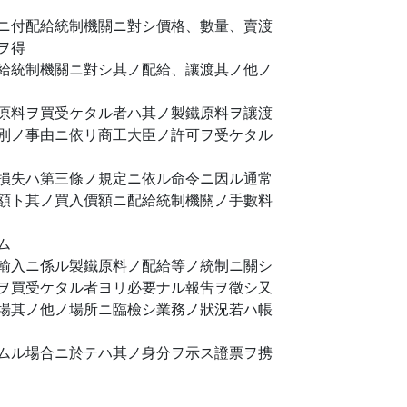
ニ付配給統制機關ニ對シ價格、數量、賣渡
ヲ得
給統制機關ニ對シ其ノ配給、讓渡其ノ他ノ
原料ヲ買受ケタル者ハ其ノ製鐵原料ヲ讓渡
別ノ事由ニ依リ商工大臣ノ許可ヲ受ケタル
損失ハ第三條ノ規定ニ依ル命令ニ因ル通常
額ト其ノ買入價額ニ配給統制機關ノ手數料
ム
輸入ニ係ル製鐵原料ノ配給等ノ統制ニ關シ
ヲ買受ケタル者ヨリ必要ナル報吿ヲ徵シ又
場其ノ他ノ場所ニ臨檢シ業務ノ狀況若ハ帳
ムル場合ニ於テハ其ノ身分ヲ示ス證票ヲ携