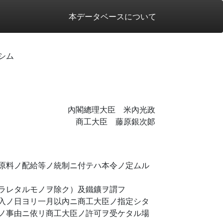
本データベースについて
シム
內閣總理大臣 米內光政
商工大臣 藤原銀次郞
原料ノ配給等ノ統制ニ付テハ本令ノ定ムル
ラレタルモノヲ除ク）及鐵鑛ヲ謂フ
入ノ日ヨリ一月以內ニ商工大臣ノ指定シタ
ノ事由ニ依リ商工大臣ノ許可ヲ受ケタル場