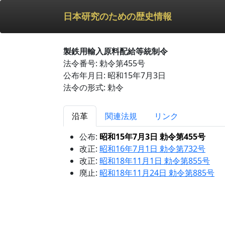
日本研究のための歴史情報
製鉄用輸入原料配給等統制令
法令番号: 勅令第455号
公布年月日: 昭和15年7月3日
法令の形式: 勅令
沿革
関連法規
リンク
公布:
昭和15年7月3日 勅令第455号
改正:
昭和16年7月1日 勅令第732号
改正:
昭和18年11月1日 勅令第855号
廃止:
昭和18年11月24日 勅令第885号