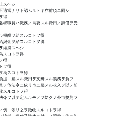
止スヘシ
不適當ナリト認ムルトキ亦前項ニ同シ
ヲ得
名譽職員ハ職務ノ爲要スル費用ノ辨償ヲ受
ル報酬ヲ給スルコトヲ得
給與金ヲ給スルコトヲ得
ヲ維持スヘシ
爲スコトヲ得
ヲ得
トヲ得
ヲ爲スコトヲ得
負擔ニ屬スル費用ヲ支辨スル義務ヲ負フ
其ノ他法令ニ依リ市ニ屬スル收入ヲ以テ前
收スルコトヲ得
法令ヲ以テ定ムルモノヲ除クノ外市規則ヲ
ノ例ニ依リ之ヲ徵收スルコトヲ得
ノ追徵、還付及時效ニ付テハ國稅ノ例ニ依