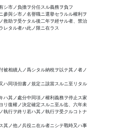
有シ市ノ負擔ヲ分任スル義務ヲ負フ
ニ參與シ市ノ名譽職ニ選擧セラルル權利ヲ
ノ救助ヲ受ケタル後二年ヲ經サル者、禁治
ラレタル者ハ此ノ限ニ在ラス
付被相續人ノ爲シタル納稅ヲ以テ其ノ者ノ
又ハ同項但書ノ規定ニ該當スルニ至リタル
キハ其ノ處分中同項ノ權利義務ヲ停止ス家
ヨリ復權ノ決定確定スルニ至ル迄、六年未
ノ執行ヲ終リ若ハ其ノ執行ヲ受クルコトナ
ス其ノ他ノ兵役ニ在ル者ニシテ戰時又ハ事