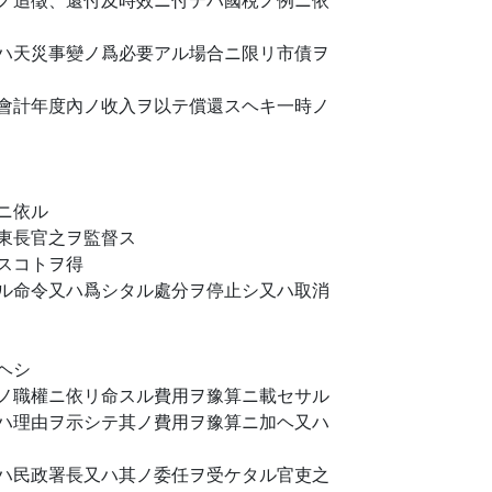
ハ天災事變ノ爲必要アル場合ニ限リ市債ヲ
會計年度內ノ收入ヲ以テ償還スヘキ一時ノ
ニ依ル
東長官之ヲ監督ス
スコトヲ得
ル命令又ハ爲シタル處分ヲ停止シ又ハ取消
ヘシ
ノ職權ニ依リ命スル費用ヲ豫算ニ載セサル
ハ理由ヲ示シテ其ノ費用ヲ豫算ニ加ヘ又ハ
ハ民政署長又ハ其ノ委任ヲ受ケタル官吏之