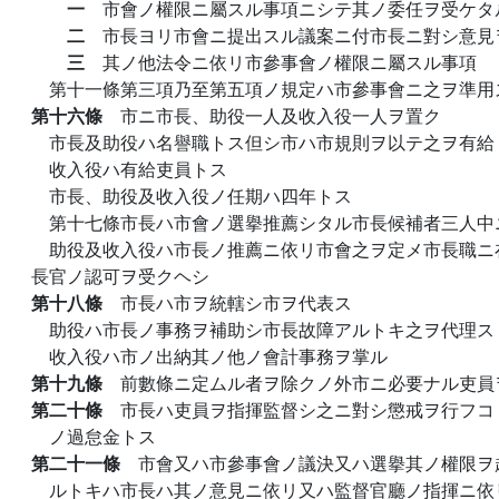
一
市會ノ權限ニ屬スル事項ニシテ其ノ委任ヲ受ケタ
二
市長ヨリ市會ニ提出スル議案ニ付市長ニ對シ意見
三
其ノ他法令ニ依リ市參事會ノ權限ニ屬スル事項
第十一條第三項乃至第五項ノ規定ハ市參事會ニ之ヲ準用
第十六條
市ニ市長、助役一人及收入役一人ヲ置ク
市長及助役ハ名譽職トス但シ市ハ市規則ヲ以テ之ヲ有給
收入役ハ有給吏員トス
市長、助役及收入役ノ任期ハ四年トス
第十七條市長ハ市會ノ選擧推薦シタル市長候補者三人中
助役及收入役ハ市長ノ推薦ニ依リ市會之ヲ定メ市長職ニ
長官ノ認可ヲ受クヘシ
第十八條
市長ハ市ヲ統轄シ市ヲ代表ス
助役ハ市長ノ事務ヲ補助シ市長故障アルトキ之ヲ代理ス
收入役ハ市ノ出納其ノ他ノ會計事務ヲ掌ル
第十九條
前數條ニ定ムル者ヲ除クノ外市ニ必要ナル吏員
第二十條
市長ハ吏員ヲ指揮監督シ之ニ對シ懲戒ヲ行フコ
ノ過怠金トス
第二十一條
市會又ハ市參事會ノ議決又ハ選擧其ノ權限ヲ
ルトキハ市長ハ其ノ意見ニ依リ又ハ監督官廳ノ指揮ニ依