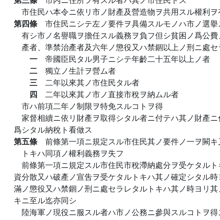
市住民ハ本令ニ依リ市ノ財產及營造物ヲ共用スル權利ヲ
第四條
市住民ニシテ左ノ要件ヲ具備スルモノハ市ノ選擧
有シ市ノ名譽職ヲ擔任スル義務ヲ負フ但シ貧困ノ爲公費
產者、準禁治產者及六年ノ懲役又ハ禁錮以上ノ刑ニ處セ
一
帝國臣民タル男子ニシテ年齡二十五年以上ノ者
二
獨立ノ生計ヲ營ム者
三
二年以來其ノ市住民タル者
四
二年以來其ノ市ノ直接市稅ヲ納ムル者
市ハ前項二年ノ制限ヲ特免スルコトヲ得
家督相續ニ依リ財產ヲ取得シタル者ニ付テハ其ノ財產ニ
爲シタル納稅ト看做ス
第五條
前條第一項ニ規定スル市住民其ノ要件ノ一ヲ闕キ
トキハ同項ノ權利義務ヲ失フ
前條第一項ニ規定スル市住民市稅滯納處分ヲ受ケタルト
資分散又ハ破產ノ宣吿ヲ受ケタルトキハ其ノ確定シタル時
滿ノ懲役又ハ禁錮ノ刑ニ處セラレタルトキハ其ノ時ヨリ其
キニ至ル迄亦同シ
陸海軍ノ現役ニ服スル者ハ市ノ公務ニ參與スルコトヲ得