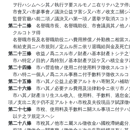
ヲ行ハシムヘシ其ノ執行ヲ要スルモノニ在リテハ之ヲ停
市會又ハ市參事會ノ議決公益ヲ害シ又ハ市ノ收支ニ關シ
監督官廳ハ前二項ノ議決又ハ第一項ノ選擧ヲ取消スコト
第二十二條
名譽職市長、名譽職助役、市會議員其ノ他ノ
クルコトヲ得
名譽職市長及名譽職助役ニハ費用辨償ノ外勤務ニ相當ス
有給吏員ニハ市規則ノ定ムル所ニ依リ退職給與金及死亡
第二十三條
收益ノ爲ニスル市ノ財產ハ基本財產トシテ之
市ハ特定ノ目的ノ爲特別ノ基本財產ヲ設ケ又ハ積立金ヲ
第二十四條
市ハ營造物ノ使用ニ付使用料ヲ徵收スルコト
市ハ特ニ一個人ノ爲ニスル事務ニ付手數料ヲ徵收スルコ
第二十五條
市ハ其ノ公益上必要アルトキハ寄附又ハ補助
第二十六條
市ハ其ノ必要ナル費用及法律勅令ニ依リ市ノ
市ハ其ノ財產ヨリ生スル收入、使用料、手數料、過怠金
項ノ支出ニ充テ仍不足アルトキハ市稅及夫役現品ヲ賦課徵
第二十七條
市稅、使用料及手數料ニ關スル事項ニ付テハ
以テ之ヲ規定スヘシ
第二十八條
市稅其ノ他市ニ屬スル徵收金ハ國稅滯納處分
前項ノ徵收金ハ關東廳ノ徵收金ニ次テ先取特權ヲ有シ其