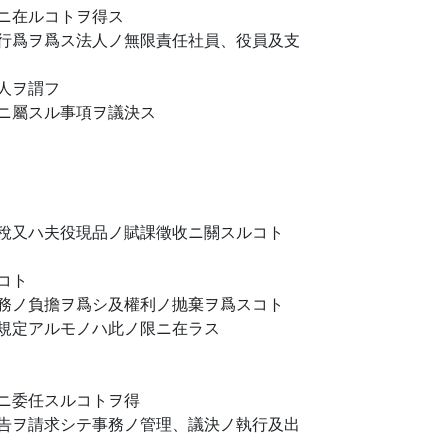
ニ在ルコトヲ得ス
行爲ヲ爲ス法人ノ無限責任社員、役員及支
人ヲ謂フ
ニ屬スル事項ヲ議決ス
稅又ハ夫役現品ノ賦課徵收ニ關スルコト
コト
務ノ負擔ヲ爲シ及權利ノ抛棄ヲ爲スコト
規定アルモノハ此ノ限ニ在ラス
ニ委任スルコトヲ得
告ヲ請求シテ事務ノ管理、議決ノ執行及出