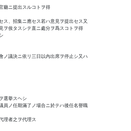
官廳ニ提出スルコトヲ得
セス、招集ニ應セス若ハ意見ヲ提出セス又
見ヲ俟タスシテ直ニ處分ヲ爲スコトヲ得
シ
會ノ議決ニ依リ三日以內出席ヲ停止シ又ハ
ヲ選擧スヘシ
議員ノ任期滿了ノ場合ニ於テハ後任名譽職
代理者之ヲ代理ス