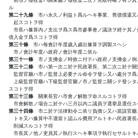
ル
第二十九條
市ハ永久ノ利益ト爲ルヘキ事業、舊債償還又
起スコトヲ得
市長ハ豫算內ノ支出ヲ爲ス爲市參事會ノ議決ヲ經テ其ノ
借入金ヲ爲スコトヲ得
第三十條
市ハ每會計年度歲入歲出豫算ヲ調製スヘシ
市ノ會計年度ハ政府ノ會計年度ニ依ル
第三十一條
市ノ支拂金ノ時效ニ付テハ政府ノ支拂金ノ例
第三十二條
市ハ第一次ニ於テ民政署長、第二次ニ於テ關
監督官廳ハ市ノ監督上必要ナル命令ヲ發シ又ハ處分ヲ爲
上級監督官廳ハ下級監督官廳ノ市ノ監督ニ關シテ發シタ
スコトヲ得
第三十三條
關東長官ハ市會ノ解散ヲ命スルコトヲ得
市會解散ノ場合ニ於テハ三月以內ニ議員ヲ選擧及選任ス
第三十四條
市ニ於テ法律勅令ニ依リ負擔シ又ハ當該官廳
トキ又ハ豫算中不適當ト認ムル費用アルトキハ民政署長
削減スルコトヲ得
市長其ノ他ノ吏員其ノ執行スヘキ事項ヲ執行セサルトキ