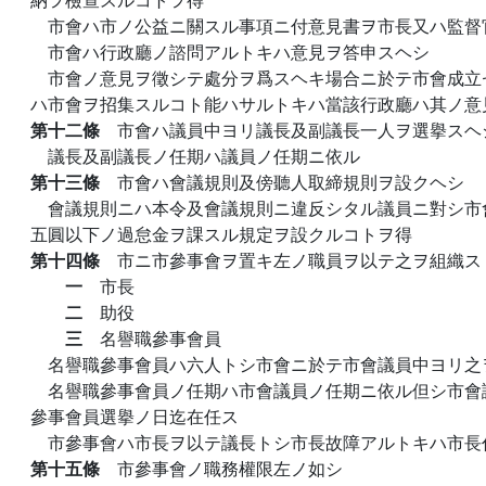
市會ハ市ノ公益ニ關スル事項ニ付意見書ヲ市長又ハ監督
市會ハ行政廳ノ諮問アルトキハ意見ヲ答申スヘシ
市會ノ意見ヲ徵シテ處分ヲ爲スヘキ場合ニ於テ市會成立
ハ市會ヲ招集スルコト能ハサルトキハ當該行政廳ハ其ノ意
第十二條
市會ハ議員中ヨリ議長及副議長一人ヲ選擧スヘ
議長及副議長ノ任期ハ議員ノ任期ニ依ル
第十三條
市會ハ會議規則及傍聽人取締規則ヲ設クヘシ
會議規則ニハ本令及會議規則ニ違反シタル議員ニ對シ市
五圓以下ノ過怠金ヲ課スル規定ヲ設クルコトヲ得
第十四條
市ニ市參事會ヲ置キ左ノ職員ヲ以テ之ヲ組織ス
一
市長
二
助役
三
名譽職參事會員
名譽職參事會員ハ六人トシ市會ニ於テ市會議員中ヨリ之
名譽職參事會員ノ任期ハ市會議員ノ任期ニ依ル但シ市會
參事會員選擧ノ日迄在任ス
市參事會ハ市長ヲ以テ議長トシ市長故障アルトキハ市長
第十五條
市參事會ノ職務權限左ノ如シ