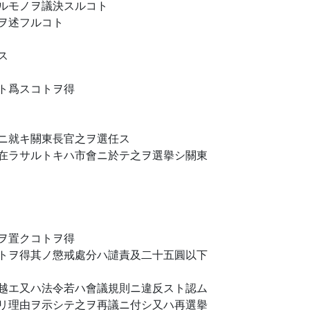
ルモノヲ議決スルコト
ヲ述フルコト
ス
ト爲スコトヲ得
ニ就キ關東長官之ヲ選任ス
在ラサルトキハ市會ニ於テ之ヲ選擧シ關東
ヲ置クコトヲ得
トヲ得其ノ懲戒處分ハ譴責及二十五圓以下
越エ又ハ法令若ハ會議規則ニ違反スト認ム
リ理由ヲ示シテ之ヲ再議ニ付シ又ハ再選擧