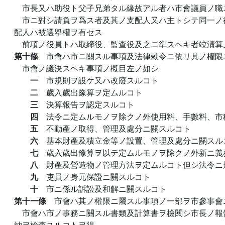
市長又ハ助役ト父子兄弟タル緣故アル者ハ市會議員ノ職
市ニ對シ請負ヲ爲ス者及其ノ支配人又ハ主トシテ同一ノ
配人ハ被選擧權ヲ有セス
前項ノ役員トハ取締役、監查役及之ニ準スヘキ者竝淸算
第十條
市會ハ市ニ關スル事項及法律勅令ニ依リ其ノ權限
市會ノ議決スヘキ事項ノ槪目左ノ如シ
一
市規則ヲ設ケ又ハ改廢スルコト
二
歲入歲出豫算ヲ定ムルコト
三
決算報告ヲ認定スルコト
四
法令ニ定ムルモノヲ除クノ外使用料、手數料、市
五
不動產ノ取得、管理及處分ニ關スルコト
六
基本財產及積立金等ノ設置、管理及處分ニ關スル
七
歲入歲出豫算ヲ以テ定ムルモノヲ除クノ外新ニ義
八
財產及營造物ノ管理方法ヲ定ムルコト但シ法令ニ
九
吏員ノ身元保證ニ關スルコト
十
市ニ係ル訴訟及和解ニ關スルコト
第十一條
市會ハ其ノ權限ニ屬スル事項ノ一部ヲ市參事會
市會ハ市ノ事務ニ關スル書類及計算書ヲ檢閱シ市長ノ報
納ヲ檢查スルコトヲ得