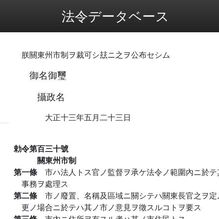
法令データベース
朕關東州市制ヲ裁可シ玆ニ之ヲ公布セシム
御名御璽
攝政名
大正十三年五月二十三日
勅令第百三十號
關東州市制
第一條
市ハ法人トス官ノ監督ヲ承ケ法令ノ範圍內ニ於テ
事務ヲ處理ス
第二條
市ノ廢置、名稱及區域ニ關シテハ關東長官之ヲ定
更ノ場合ニ於テハ其ノ市ノ意見ヲ徵スルコトヲ要ス
第三條
市內ニ住所ヲ有スル者ハ其ノ市住民トス