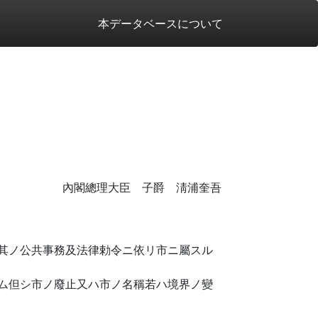
本データベースについて
內閣總理大臣 子爵 淸浦奎吾
其ノ公共事務及法律勅令ニ依リ市ニ屬スル
ム但シ市ノ廢止又ハ市ノ名稱若ハ境界ノ變