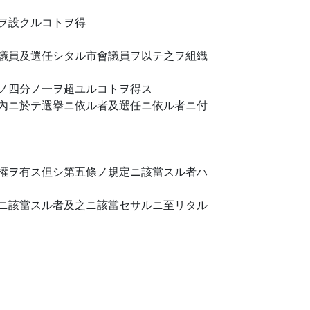
ヲ設クルコトヲ得
議員及選任シタル市會議員ヲ以テ之ヲ組織
ノ四分ノ一ヲ超ユルコトヲ得ス
內ニ於テ選擧ニ依ル者及選任ニ依ル者ニ付
權ヲ有ス但シ第五條ノ規定ニ該當スル者ハ
ニ該當スル者及之ニ該當セサルニ至リタル