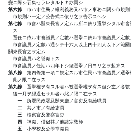
變ニ際シ召集セラレタルトキ亦同シ
第六條
市ハ市住民ノ權利義務又ハ市ノ事務ニ關シ市規則
市規則ハ一定ノ公告式ニ依リ之ヲ告示スヘシ
第七條
市會ハ關東長官ノ定ムル所ニ依リ選擧シタル市會
ス
選任ニ依ル市會議員ノ定數ハ選擧ニ依ル市會議員ノ定數
市會議員ノ定數ハ通シテ十六人以上四十四人以下ノ範圍
關東長官之ヲ定ム
市會議員ハ名譽職トス
市會議員ノ任期ハ四年トシ總選擧ノ日ヨリ之ヲ起算ス
第八條
第四條第一項ニ規定スル市住民ハ市會議員ノ選擧
此ノ限ニ在ラス
第九條
選擧權ヲ有スル者ハ被選擧權ヲ有ス但シ左ノ各號
後一月ヲ經過セサル者ハ此ノ限ニ在ラス
一
所屬民政署及關東廳ノ官吏及有給職員
二
其ノ市ノ有給吏員
三
檢察官及警察官吏
四
神職、僧侶其ノ他諸宗敎師
五
小學校及公學堂職員