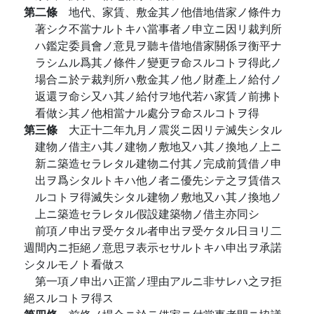
第二條
地代、家賃、敷金其ノ他借地借家ノ條件カ
著シク不當ナルトキハ當事者ノ申立ニ因リ裁判所
ハ鑑定委員會ノ意見ヲ聽キ借地借家關係ヲ衡平ナ
ラシムル爲其ノ條件ノ變更ヲ命スルコトヲ得此ノ
場合ニ於テ裁判所ハ敷金其ノ他ノ財產上ノ給付ノ
返還ヲ命シ又ハ其ノ給付ヲ地代若ハ家賃ノ前拂ト
看做シ其ノ他相當ナル處分ヲ命スルコトヲ得
第三條
大正十二年九月ノ震災ニ因リテ滅失シタル
建物ノ借主ハ其ノ建物ノ敷地又ハ其ノ換地ノ上ニ
新ニ築造セラレタル建物ニ付其ノ完成前賃借ノ申
出ヲ爲シタルトキハ他ノ者ニ優先シテ之ヲ賃借ス
ルコトヲ得滅失シタル建物ノ敷地又ハ其ノ換地ノ
上ニ築造セラレタル假設建築物ノ借主亦同シ
前項ノ申出ヲ受ケタル者申出ヲ受ケタル日ヨリ二
週間內ニ拒絕ノ意思ヲ表示セサルトキハ申出ヲ承諾
シタルモノト看做ス
第一項ノ申出ハ正當ノ理由アルニ非サレハ之ヲ拒
絕スルコトヲ得ス