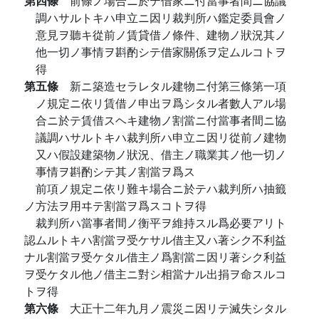
第四條
前條ノ場合ニ於テ借家ニ付當事者間ニ協議
調ハサルトキハ申立ニ因リ裁判所ハ鑑定委員會ノ
意見ヲ聽キ從前ノ賃貸借ノ條件、建物ノ狀況其ノ
他一切ノ事情ヲ斟酌シテ借家關係ヲ定ムルコトヲ
得
第五條
新ニ築造セラレタル建物ニ付第三條第一項
ノ規定ニ依リ賃借ノ申出ヲ爲シタル者數人アル場
合ニ於テ賃借スヘキ建物ノ割當ニ付當事者間ニ協
議調ハサルトキハ裁判所ハ申立ニ因リ從前ノ建物
又ハ假設建築物ノ狀況、借主ノ職業其ノ他一切ノ
事情ヲ斟酌シテ其ノ割當ヲ爲ス
前項ノ規定ニ依リ難キ場合ニ於テハ裁判所ハ抽籤
ノ方法ヲ用ヰテ割當ヲ爲スコトヲ得
裁判所ハ當事者間ノ衡平ヲ維持スル爲必要アリト
認ムルトキハ割當ヲ受ケサル借主又ハ著シク不利益
ナル割當ヲ受ケタル借主ノ爲割當ニ因リ著シク利益
ヲ受ケタル他ノ借主ニ對シ相當ナル出捐ヲ命スルコ
トヲ得
第六條
大正十二年九月ノ震災ニ因リテ滅失シタル