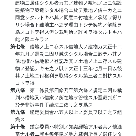
建物ニ居住シタル者カ其ノ建物ノ敷地ノ上ニ假設
建築物ヲ築造シタル場合ニ於テ敷地ノ借主カ之ニ
同意シタルトキハ其ノ同意ニ付地主ノ承諾ヲ得サ
リシ場合ト雖地主ハ之ヲ理由トシテ契約ノ解除ヲ
爲スコトヲ得ス但シ裁判所ノ許可ヲ得タルトキハ
此ノ限ニ在ラス
第七條
借地ノ上ニ存スル借地人ノ建物カ大正十二
年九月ノ震災ニ因リ滅失シタル場合ニ於テハ其ノ
借地權ハ借地權ノ登記及其ノ土地ノ上ニ存スル建
物ノ登記ナキモ之ヲ以テ大正十三年七月一日以後
其ノ土地ニ付權利ヲ取得シタル第三者ニ對抗スル
コトヲ得
第八條
第二條及第四條乃至第六條ノ規定ニ因ル裁
判ハ借地又ハ借家ノ所在地ヲ管轄スル區裁判所ニ
於テ非訴事件手續法ニ依リ之ヲ爲ス
第九條
鑑定委員會ハ五人以上ノ委員ヲ以テ之ヲ組
織ス
第十條
鑑定委員ハ特別ノ知識經驗アル者其ノ他適
當ナル者ニ就キ每年豫メ地方裁判所長ノ選任シタ