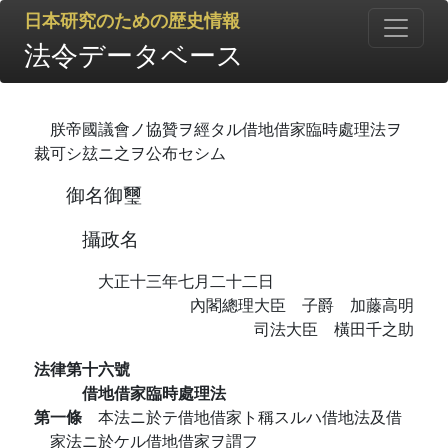
日本研究のための歴史情報
法令データベース
朕帝國議會ノ協贊ヲ經タル借地借家臨時處理法ヲ
裁可シ玆ニ之ヲ公布セシム
御名御璽
攝政名
大正十三年七月二十二日
內閣總理大臣 子爵 加藤高明
司法大臣 橫田千之助
法律第十六號
借地借家臨時處理法
第一條
本法ニ於テ借地借家ト稱スルハ借地法及借
家法ニ於ケル借地借家ヲ謂フ