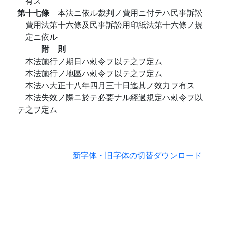
有ス
第十七條
本法ニ依ル裁判ノ費用ニ付テハ民事訴訟
費用法第十六條及民事訴訟用印紙法第十六條ノ規
定ニ依ル
附 則
本法施行ノ期日ハ勅令ヲ以テ之ヲ定ム
本法施行ノ地區ハ勅令ヲ以テ之ヲ定ム
本法ハ大正十八年四月三十日迄其ノ效力ヲ有ス
本法失效ノ際ニ於テ必要ナル經過規定ハ勅令ヲ以
テ之ヲ定ム
新字体・旧字体の切替
ダウンロード