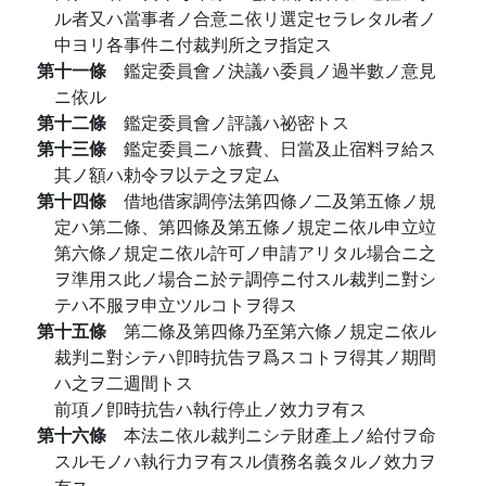
ル者又ハ當事者ノ合意ニ依リ選定セラレタル者ノ
中ヨリ各事件ニ付裁判所之ヲ指定ス
第十一條
鑑定委員會ノ決議ハ委員ノ過半數ノ意見
ニ依ル
第十二條
鑑定委員會ノ評議ハ祕密トス
第十三條
鑑定委員ニハ旅費、日當及止宿料ヲ給ス
其ノ額ハ勅令ヲ以テ之ヲ定ム
第十四條
借地借家調停法第四條ノ二及第五條ノ規
定ハ第二條、第四條及第五條ノ規定ニ依ル申立竝
第六條ノ規定ニ依ル許可ノ申請アリタル場合ニ之
ヲ準用ス此ノ場合ニ於テ調停ニ付スル裁判ニ對シ
テハ不服ヲ申立ツルコトヲ得ス
第十五條
第二條及第四條乃至第六條ノ規定ニ依ル
裁判ニ對シテハ卽時抗告ヲ爲スコトヲ得其ノ期間
ハ之ヲ二週間トス
前項ノ卽時抗告ハ執行停止ノ效力ヲ有ス
第十六條
本法ニ依ル裁判ニシテ財產上ノ給付ヲ命
スルモノハ執行力ヲ有スル債務名義タルノ效力ヲ