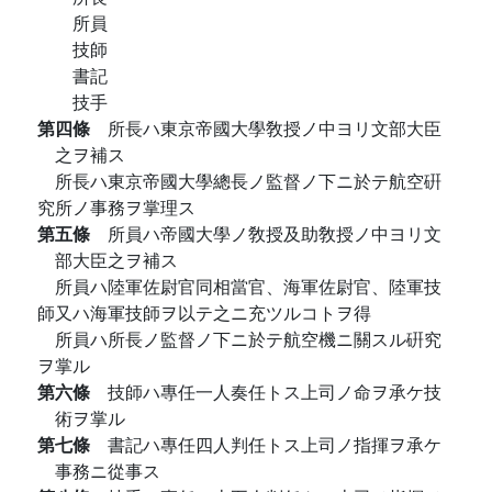
所員
技師
書記
技手
第四條
所長ハ東京帝國大學敎授ノ中ヨリ文部大臣
之ヲ補ス
所長ハ東京帝國大學總長ノ監督ノ下ニ於テ航空硏
究所ノ事務ヲ掌理ス
第五條
所員ハ帝國大學ノ敎授及助敎授ノ中ヨリ文
部大臣之ヲ補ス
所員ハ陸軍佐尉官同相當官、海軍佐尉官、陸軍技
師又ハ海軍技師ヲ以テ之ニ充ツルコトヲ得
所員ハ所長ノ監督ノ下ニ於テ航空機ニ關スル硏究
ヲ掌ル
第六條
技師ハ專任一人奏任トス上司ノ命ヲ承ケ技
術ヲ掌ル
第七條
書記ハ專任四人判任トス上司ノ指揮ヲ承ケ
事務ニ從事ス