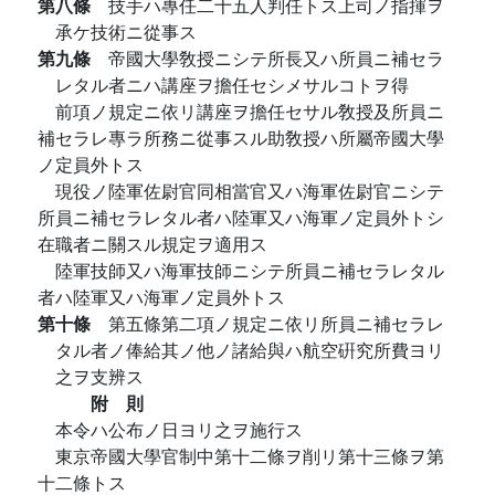
第八條
技手ハ專任二十五人判任トス上司ノ指揮ヲ
承ケ技術ニ從事ス
第九條
帝國大學敎授ニシテ所長又ハ所員ニ補セラ
レタル者ニハ講座ヲ擔任セシメサルコトヲ得
前項ノ規定ニ依リ講座ヲ擔任セサル敎授及所員ニ
補セラレ專ラ所務ニ從事スル助敎授ハ所屬帝國大學
ノ定員外トス
現役ノ陸軍佐尉官同相當官又ハ海軍佐尉官ニシテ
所員ニ補セラレタル者ハ陸軍又ハ海軍ノ定員外トシ
在職者ニ關スル規定ヲ適用ス
陸軍技師又ハ海軍技師ニシテ所員ニ補セラレタル
者ハ陸軍又ハ海軍ノ定員外トス
第十條
第五條第二項ノ規定ニ依リ所員ニ補セラレ
タル者ノ俸給其ノ他ノ諸給與ハ航空硏究所費ヨリ
之ヲ支辨ス
附 則
本令ハ公布ノ日ヨリ之ヲ施行ス
東京帝國大學官制中第十二條ヲ削リ第十三條ヲ第
十二條トス