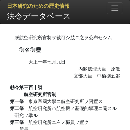
日本研究のための歴史情報
法令データベース
朕航空硏究所官制ヲ裁可シ玆ニ之ヲ公布セシム
御名御璽
大正十年七月九日
內閣總理大臣 原敬
文部大臣 中橋德五郞
勅令第三百十號
航空硏究所官制
第一條
東京帝國大學ニ航空硏究所ヲ附置ス
第二條
航空硏究所ハ航空機ノ基礎的學理ニ關スル
硏究ヲ掌ル
第三條
航空硏究所ニ左ノ職員ヲ置ク
所長