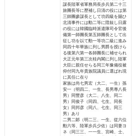
謀長陸軍省軍務局長步兵第二十三
旅團長等に歷補し日清の役には第
三師團參謀長として功四級を賜ひ
北清事件には勳二等に陞敍し日露
の役には韓國臨時派遣隊司令官後
備第一師團長第五師團長として出
征し功を以て勳一等功二級に進み
同四十年華族に列し男爵を授けら
る後第六第一各師團長に補せられ
大正元年第三次桂内閣に列し陸軍
大臣に親任せらる同三年豫備役被
仰付同九年貴族院議員に選ばれ現
に其任に在り
家族は尚七男宏（大二、一生）孫
安一（明四二、一生、長男專八長
男）同豐彦（大二、八生、同二
男）同俊子（同四、七生、同長
女）同邦彦（同八、七生、同三
男）あり
二男二郞（明二三、一生、從六位
勳六等、陸軍步兵少佐）は同妻ヨ
ネ（同三三、一一生、宮崎、士、