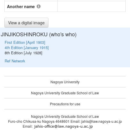
Another name
View a digital image
JINJIKOSHINROKU (who's who)
First Edition [April 1903]
4th Edition [January 1915]
8th Edition [July 1928]
Ref Network
Nagoya University
Nagoya University Graduate School of Law
Precautions for use
Nagoya University Graduate School of Law
Furo-cho Chikusa-ku Nagoya 4648601 Email: jahis@law.nagoya-u.ac.jp
Email: