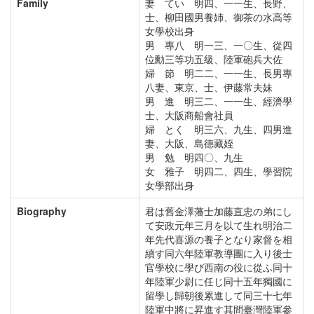
Family
妻 てい 明四、一一生、長野、
士、柳田國男養姉、御茶の水高等
女學校出身
男 專八 明一三、一〇生、從四
位勳三等功五級、陸軍砲兵大佐
婦 節 明二二、一一生、長男專
八妻、東京、士、伊藤常夫妹
男 進 明三二、一一生、經濟學
士、大阪商船會社員
婦 とく 明三六、九生、四男進
妻、大阪、島德藏姪
男 勉 明四〇、九生
女 雅子 明四二、四生、學習院
女學部出身
Biography
君は舊金澤藩士加藤直忠の弟にし
て安政元年三月を以て生れ明治二
年先代喜源の養子となり家督を相
續す同六年陸軍教導團に入り後士
官學校に學び西南の役に從ふ同十
年陸軍少尉に任じ同十五年獨國に
留學し歸朝後累進して同三十七年
陸軍中將に昇進す其間臺灣陸軍參