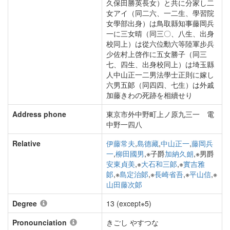
久保田勝英長女）と共に分家し二
女アイ（同二六、一二生、學習院
女學部出身）は鳥取縣知事藤岡兵
一に三女晴（同三〇、八生、出身
校同上）は從六位勳六等陸軍步兵
少佐村上啓作に五女勝子（同三
七、四生、出身校同上）は埼玉縣
人中山正一二男法學士正則に嫁し
六男五郞（同四四、七生）は外戚
加藤きわの死跡を相續せり
Address phone
東京市外中野町上ノ原九三一 電
中野一四八
Relative
伊藤常夫
,
島德藏
,
中山正一
,
藤岡兵
一
,
柳田國男
,※子爵
加納久朗
,※男爵
安東貞美
,※
大石和三郞
,※
實吉雅
郞
,※
島定治郞
,※
長崎省吾
,※
平山信
,※
山田藤次郞
Degree
13 (except※5)
Pronounciation
きごし やすつな