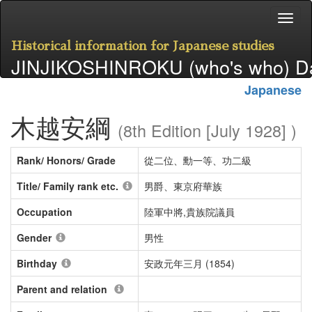
Historical information for Japanese studies
JINJIKOSHINROKU (who's who) D
Japanese
木越安綱
(8th Edition [July 1928] )
Rank/ Honors/ Grade
從二位、勳一等、功二級
Title/ Family rank etc.
男爵、東京府華族
Occupation
陸軍中將,貴族院議員
Gender
男性
Birthday
安政元年三月 (1854)
Parent and relation