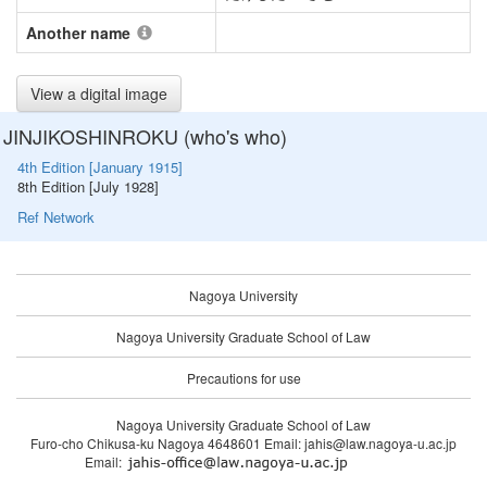
Another name
View a digital image
JINJIKOSHINROKU (who's who)
4th Edition [January 1915]
8th Edition [July 1928]
Ref Network
Nagoya University
Nagoya University Graduate School of Law
Precautions for use
Nagoya University Graduate School of Law
Furo-cho Chikusa-ku Nagoya 4648601 Email: jahis@law.nagoya-u.ac.jp
Email: