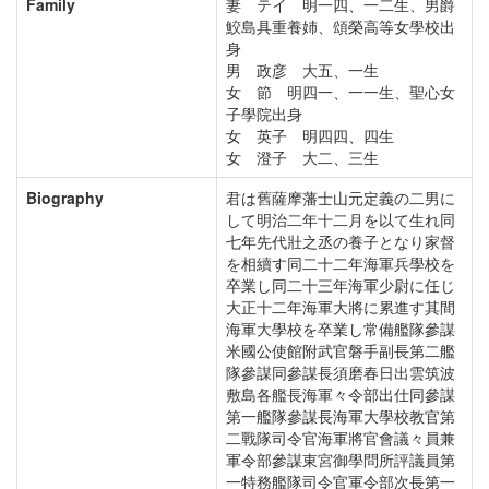
Family
妻 テイ 明一四、一二生、男爵
鮫島具重養姉、頌榮高等女學校出
身
男 政彦 大五、一生
女 節 明四一、一一生、聖心女
子學院出身
女 英子 明四四、四生
女 澄子 大二、三生
Biography
君は舊薩摩藩士山元定義の二男に
して明治二年十二月を以て生れ同
七年先代壯之丞の養子となり家督
を相續す同二十二年海軍兵學校を
卒業し同二十三年海軍少尉に任じ
大正十二年海軍大將に累進す其間
海軍大學校を卒業し常備艦隊參謀
米國公使館附武官磐手副長第二艦
隊參謀同參謀長須磨春日出雲筑波
敷島各艦長海軍々令部出仕同參謀
第一艦隊參謀長海軍大學校教官第
二戰隊司令官海軍將官會議々員兼
軍令部參謀東宮御學問所評議員第
一特務艦隊司令官軍令部次長第一