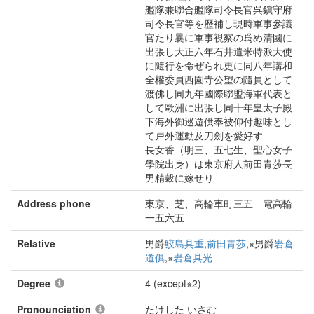
艦隊兼聯合艦隊司令長官呉鎭守府
司令長官等を歷補し現時軍事參議
官たり曩に軍事視察の爲め清國に
出張し大正六年石井遣米特派大使
に隨行を命ぜられ更に同八年講和
全權委員西園寺公望の隨員として
渡佛し同九年國際聯盟海軍代表と
して歐洲に出張し同十年皇太子殿
下海外御巡遊供奉被仰付趣味とし
て戸外運動及刀劍を愛好す
長女香（明三、五七生、聖心女子
學院出身）は東京府人前田青莎長
男精穀に嫁せり
Address phone
東京、芝、高輪車町三五 電高輪
一五六五
Relative
男爵
鮫島具重
,
前田青莎
,※男爵
岩倉
道俱
,※
岩倉具光
Degree
4 (except※2)
Pronounciation
たけした いさむ