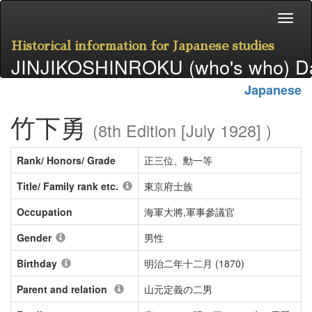
Historical information for Japanese studies
JINJIKOSHINROKU (who's who) D
Japanese
竹下勇
(8th Edition [July 1928] )
Rank/ Honors/ Grade
正三位、勳一等
Title/ Family rank etc.
東京府士族
Occupation
海軍大將,軍事參議官
Gender
男性
Birthday
明治二年十二月 (1870)
Parent and relation
山元定義の二男