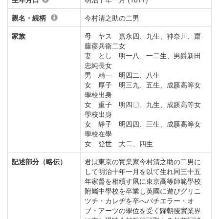
親名・続柄
今村清之助の二男
家族
母 ヤス 嘉永四、九生、神奈川、齋
藤彦兵衞二女
妻 とし 明一八、一二生、男爵新田
忠純長女
男 精一 明四二、八生
女 厚子 明三九、五生、成蹊高等女
學校出身
女 重子 明四〇、九生、成蹊高等女
學校出身
女 靜子 明四四、三生、成蹊高等女
學校在學
女 登世 大二、四生
記述部分（略伝）
君は東京の實業家今村清之助の二男に
して明治十年一月を以て生れ同三十五
年家督を相續す夙に東京高等師範學校
附屬中學校を卒業し英國に遊びグリニ
ツチ・カレヂを卒へバチエラー・オ
ブ・アーツの學位を受く歸朝後實業界