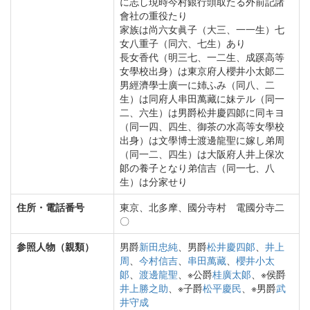
に志し現時今村銀行頭取たる外前記諸
會社の重役たり
家族は尚六女眞子（大三、一一生）七
女八重子（同六、七生）あり
長女香代（明三七、一二生、成蹊高等
女學校出身）は東京府人櫻井小太郞二
男經濟學士廣一に姉ふみ（同八、二
生）は同府人串田萬藏に妹テル（同一
二、六生）は男爵松井慶四郞に同キヨ
（同一四、四生、御茶の水高等女學校
出身）は文學博士渡邊龍聖に嫁し弟周
（同一二、四生）は大阪府人井上保次
郞の養子となり弟信吉（同一七、八
生）は分家せり
住所・電話番号
東京、北多摩、國分寺村 電國分寺二
〇
参照人物（親類）
男爵
新田忠純
、男爵
松井慶四郞
、
井上
周
、
今村信吉
、
串田萬藏
、
櫻井小太
郞
、
渡邊龍聖
、※公爵
桂廣太郞
、※侯爵
井上勝之助
、※子爵
松平慶民
、※男爵
武
井守成