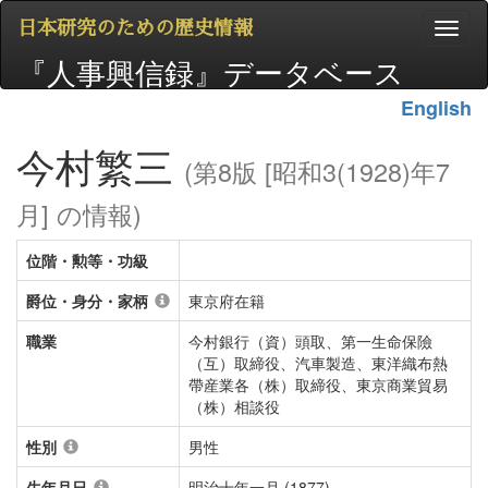
日本研究のための歴史情報
『人事興信録』データベース
English
今村繁三
(第8版 [昭和3(1928)年7
月] の情報)
位階・勲等・功級
爵位・身分・家柄
東京府在籍
職業
今村銀行（資）頭取、第一生命保險
（互）取締役、汽車製造、東洋織布熱
帶産業各（株）取締役、東京商業貿易
（株）相談役
性別
男性
生年月日
明治十年一月 (1877)