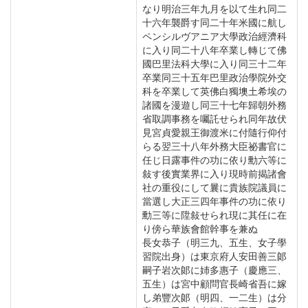
なり明治三年九月を以て生れ同二
十六年襲爵す同二十年米國に航し
ペンシルヴアニア大學政治經濟科
に入り同二十八年卒業し轉じて佛
國巴里法科大學に入り同三十二年
卒業同三十五年巴里政治學院外交
科を卒業して英佛白獨墺土希埃の
諸國を漫遊し同三十七年歸朝外務
省取調事務を囑託せられ同年故伏
見宮貞愛親王御渡米に付隨行仰付
らる翌三十八年外務大臣祕書官に
任じ日露事件の功に依り勳六等に
敍す後實業界に入り現時前揭諸會
社の重役にして曩に貴族院議員に
當選し大正三四年事件の功に依り
勳三等に陞敍せられ現に其任に在
り傍ら華族會館幹事を兼ぬ
長女恭子（明三九、五生、女子學
習院出身）は東京府人安田善三郞
嗣子岩次郞に姉多惠子（慶應三、
五生）は宮中顧問官長崎省吾に嫁
し弟豐次郞（明四、一二生）は分