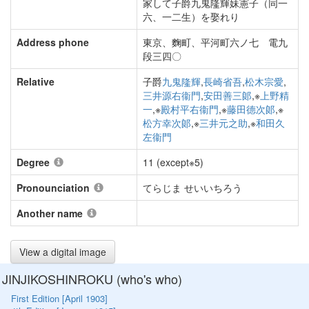
家して子爵九鬼隆輝妹憲子（同一
六、一二生）を娶れり
Address phone
東京、麴町、平河町六ノ七 電九
段三四〇
Relative
子爵
九鬼隆輝
,
長崎省吾
,
松木宗愛
,
三井源右衞門
,
安田善三郞
,※
上野精
一
,※
殿村平右衞門
,※
藤田德次郞
,※
松方幸次郞
,※
三井元之助
,※
和田久
左衞門
Degree
11 (except※5)
Pronounciation
てらじま せいいちろう
Another name
View a digital image
JINJIKOSHINROKU (who's who)
First Edition [April 1903]