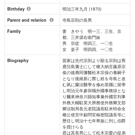
Birthday
明治三年九月 (1870)
Parent and relation
寺島宗則の長男
Family
妻 きやう 明一三、三生、京
都、三井源右衞門妹
男 宗從 明四三、一〇生
女 姿子 明四四、一〇生
Biography
當家は先代宗則より顯る宗則は舊
鹿兒島藩士にして權大納言藤原宗
俊の後裔同藩醫松木宗保の養嗣子
となり後維新に際し姓を寺島と改
む夙に蘭法醫學を修め英國に留學
し明治元年參與職外國事務掛とな
り爾來神奈川縣知事兼外國官判事
外務大輔駐英大辨務使外務卿文部
卿法制局長元老院議長駐米特命全
權公使宮中顧問官樞密院議長等に
歷任し明治十七年華族に列し伯爵
を授けらる
君は其長男にして松木宗愛の從弟