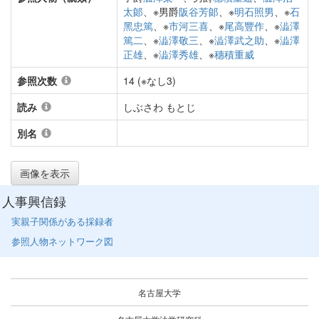
太郞
、※男爵
阪谷芳郞
、※
明石照男
、※
石
黑忠篤
、※
市河三喜
、※
尾高豐作
、※
澁澤
篤二
、※
澁澤敬三
、※
澁澤武之助
、※
澁澤
正雄
、※
澁澤秀雄
、※
穗積重威
参照次数
14 (※なし3)
読み
しぶさわ もとじ
別名
画像を表示
人事興信録
実親子関係がある採録者
参照人物ネットワーク図
名古屋大学