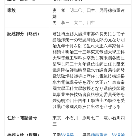
家族
妻 孝 明二〇、四生、男爵穗積重遠
妹
男 享三 大二、四生
記述部分（略伝）
君は埼玉縣人澁澤市郞の長男にして子
爵澁澤榮一の甥澁澤治太郞の兄なり明
治九年十月を以て生れ大正六年家督を
相續す明治三十三年東京帝國大學工科
大學電氣工學科を卒業し英米獨各國に
留學し同三十九年遞信技師に任じ爾來
鐵道院技師臨時發電水力調査局技師發
電試驗場技師等に歷任し電氣技術課長
水力電氣課長等を經て大正八年東京帝
國大學工科大學教授となり遞信技師電
氣事業主任技術者資格檢定委員長等を
兼ぬ明治四十四年工學博士の學位を受
け曩に米國及歐洲に出張を命ぜらる
住所・電話番号
東京、小石川、原町七二 電小石川四
三
参照人物（親類）
子爵
澁澤榮一
、男爵
穗積重遠
、
澁澤治