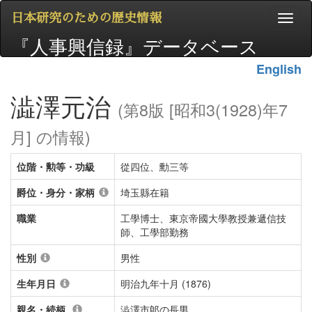
日本研究のための歴史情報
『人事興信録』データベース
English
澁澤元治
(第8版 [昭和3(1928)年7
月] の情報)
位階・勲等・功級
從四位、勳三等
爵位・身分・家柄
埼玉縣在籍
職業
工學博士、東京帝國大學教授兼遞信技
師、工學部勤務
性別
男性
生年月日
明治九年十月 (1876)
親名・続柄
澁澤市郞の長男