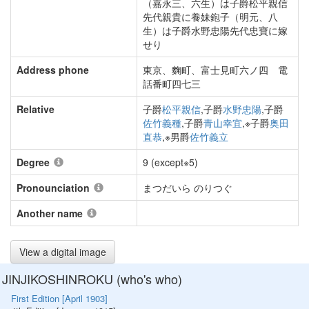
（嘉永三、六生）は子爵松平親信
先代親貴に養妹鉋子（明元、八
生）は子爵水野忠陽先代忠寶に嫁
せり
Address phone
東京、麴町、富士見町六ノ四 電
話番町四七三
Relative
子爵
松平親信
,子爵
水野忠陽
,子爵
佐竹義種
,子爵
青山幸宜
,※子爵
奥田
直恭
,※男爵
佐竹義立
Degree
9 (except※5)
Pronounciation
まつだいら のりつぐ
Another name
View a digital image
JINJIKOSHINROKU (who's who)
First Edition [April 1903]