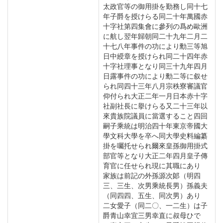
太政官等の御用掛を勤務し同十七
年子爵を授けらる同二十年萬國赤
十字社第四集會に參列の爲め歐洲
に航し翌年歸朝同二十九年二月二
十七八年事件の功により勳三等旭
日中綬章を授けられ同二十四年赤
十字社理事となり同三十九年四月
日露事件の功により勳二等に叙せ
られ同四十三年八月宗秩寮審議官
仰付られ大正二年一月日本赤十字
社副社長に擧けらる又二十三年以
來貴族院議員に當選すること四回
嗣子乘統は明治四十年東京帝國大
學文科大學を卒へ同大學史料編纂
掛を囑托せられ爾來皇孫御用掛式
部官等となり大正二年四月皇子傳
育官に任せられ現に其職にあり
家族は前記の外孫源次郞（明四
三、三生、次男乘統長男）孫義夫
（同四四、五生、同次男）あり
二女愛子（同二〇、一二生）は子
爵青山幸宜三男幸直に叔母ひで