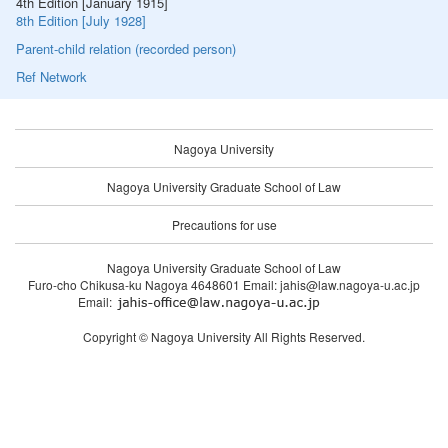
4th Edition [January 1915]
8th Edition [July 1928]
Parent-child relation (recorded person)
Ref Network
Nagoya University
Nagoya University Graduate School of Law
Precautions for use
Nagoya University Graduate School of Law
Furo-cho Chikusa-ku Nagoya 4648601 Email: jahis@law.nagoya-u.ac.jp
Email:
Copyright © Nagoya University All Rights Reserved.