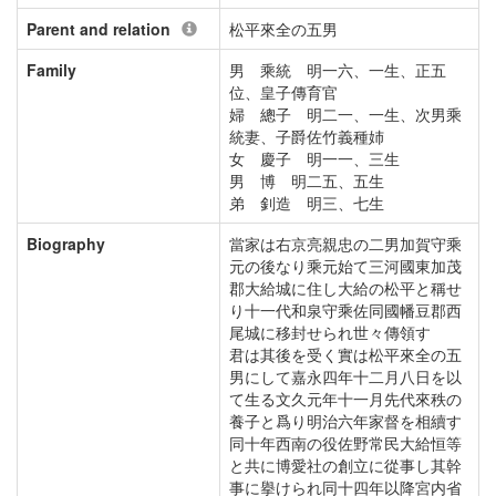
Parent and relation
松平來全の五男
Family
男 乘統 明一六、一生、正五
位、皇子傳育官
婦 總子 明二一、一生、次男乘
統妻、子爵佐竹義種姉
女 慶子 明一一、三生
男 博 明二五、五生
弟 釗造 明三、七生
Biography
當家は右京亮親忠の二男加賀守乘
元の後なり乘元始て三河國東加茂
郡大給城に住し大給の松平と稱せ
り十一代和泉守乘佐同國幡豆郡西
尾城に移封せられ世々傳領す
君は其後を受く實は松平來全の五
男にして嘉永四年十二月八日を以
て生る文久元年十一月先代來秩の
養子と爲り明治六年家督を相續す
同十年西南の役佐野常民大給恒等
と共に博愛社の創立に從事し其幹
事に擧けられ同十四年以降宮内省