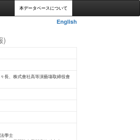
本データベースについて
English
報)
々長、株式會社高等演藝塲取締役會
法學士