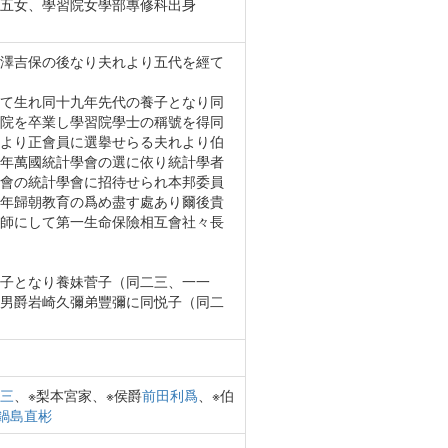
五女、學習院女學部專修科出身
澤吉保の後なり夫れより五代を經て
て生れ同十九年先代の養子となり同
院を卒業し學習院學士の稱號を得同
より正會員に選擧せらる夫れより伯
年萬國統計學會の選に依り統計學者
會の統計學會に招待せられ本邦委員
年歸朝教育の爲め盡す處あり爾後貴
師にして第一生命保險相互會社々長
子となり養妹菅子（同二三、一一
男爵岩崎久彌弟豐彌に同悦子（同二
三
、※梨本宮家、※侯爵
前田利爲
、※伯
鍋島直彬