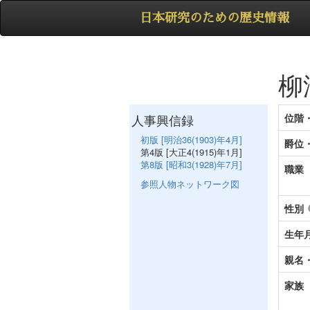
日本研究のための歴史情報
柳
人事興信録
位階
初版 [明治36(1903)年4月]
爵位
第4版 [大正4(1915)年1月]
第8版 [昭和3(1928)年7月]
職業
参照人物ネットワーク図
性別
生年
親名
家族