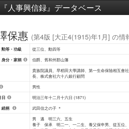
『人事興信録』データベース
澤保惠
(第4版 [大正4(1915)年1月] の情
・勲等・功級
從三位、勳四等
・身分・家柄
伯爵、舊和州郡山藩
貴族院議員、早稻田大學講師、第一生命保險相互會社
長、株式會社六十八銀行顧問
男性
月日
明治三年十二月十六日 (1871)
・続柄
武田信之の子 ＊
男 邁 明三六、五生
養子 保承 明二一、一二生、養父保申男、從五位、