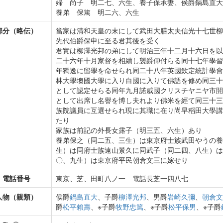
婦 尚子 明二七、六生、養子保承妻、侯爵鍋島直大
養弟 保篤 明二六、六生
部分（略伝）
當家は清和天皇の末にして武田大膳太夫信光十七世柳
先代伯爵保申に至る君其後を受く
君實は柳澤光邦の弟にして明治三年十二月十六日を以
二十六年十月家督を相續し襲爵仰付らる同十七年學習
年獨逸に留學を命せられ同二十八年英國欽定統計學會
林大學墺國大學に入り白國に入りて佛語を修め同三十
として認定せらる同年九月諾威國クリスチヤニヤ市開
として出席し名譽を博し夫れより佛米を經て同三十三
族院議員に互選せられ現に其職に在り尚早稻田大學講
たり
家族は前記の外長女露子（明三五、六生）あり
養弟保之（同二五、三生）は東京府士族武田やうの養
生）は同府士族遠山景久に同武子（同二四、八生）は
〇、九生）は東京府平民朝倉文三に嫁せり
・電話番号
東京、芝、田町八ノ一 電話長芝一四八七
人物（親類）
侯爵
鍋島直大
、子爵
柳澤光邦
、男爵
岩崎久彌
、
朝倉文
爵
松平賴壽
、※子爵
牧野忠篤
、※子爵
松平保男
、※子爵