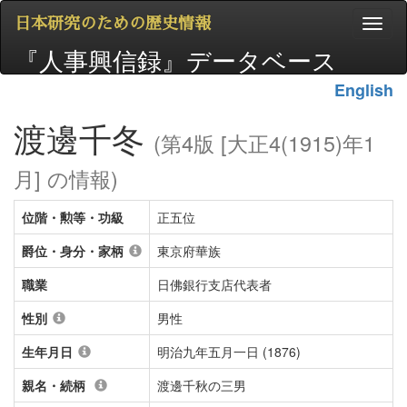
日本研究のための歴史情報
『人事興信録』データベース
English
渡邊千冬
(第4版 [大正4(1915)年1
月] の情報)
位階・勲等・功級
正五位
爵位・身分・家柄
東京府華族
職業
日佛銀行支店代表者
性別
男性
生年月日
明治九年五月一日 (1876)
親名・続柄
渡邊千秋の三男