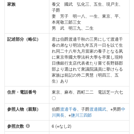
家族
養父 國武 弘化三、五生、現戸主、
子爵
妻 芳子 明一八、一生、東京、平、
本尾敬三郞三女
男 武 明三九、二生
記述部分（略伝）
君は伯爵渡邊千秋の三男にして渡邊千
春の弟なり明治九年五月一日を以て生
れ同二十八年九月當家の養子となる夙
に東京帝國大學法科大學を卒業し現時
日佛銀行支店代表者たり嘗て長野縣郡
部より選はれて衆議院議員に擧けらる
家族は前記の外二男慧（明四三、五
生）あり
住所・電話番号
東京、麻布、西町二二 電話芝一六七
〇
参照人物（親類）
伯爵
渡邊千春
、子爵
渡邊國武
、※男爵
中
川興長
、※
鹽川三四郞
参照次数
6 (※なし2)