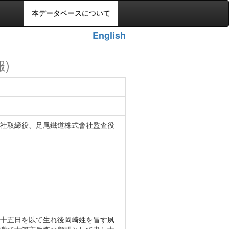
本データベースについて
English
報)
社取締役、足尾鐵道株式會社監査役
十五日を以て生れ後岡崎姓を冒す夙