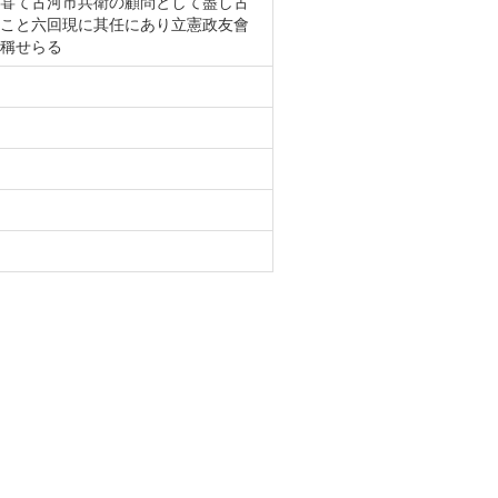
甞て古河市兵衛の顧問として盡し古
こと六回現に其任にあり立憲政友會
稱せらる