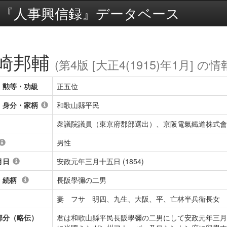
『人事興信録』データベース
崎邦輔
(第4版 [大正4(1915)年1月] の情
・勲等・功級
正五位
・身分・家柄
和歌山縣平民
衆議院議員（東京府郡部選出）、京阪電氣鐵道株式會
男性
月日
安政元年三月十五日 (1854)
・続柄
長阪學彌の二男
妻 フサ 明四、九生、大阪、平、亡林半兵衛長女
部分（略伝）
君は和歌山縣平民長阪學彌の二男にして安政元年三月