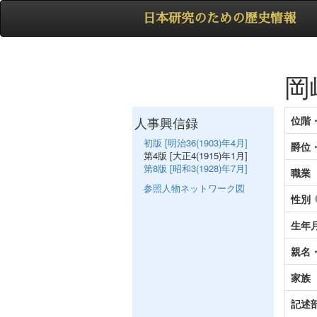
日本研究のための歴史情報
岡
人事興信録
位階
初版 [明治36(1903)年4月]
爵位
第4版 [大正4(1915)年1月]
第8版 [昭和3(1928)年7月]
職業
参照人物ネットワーク図
性別
生年
親名
家族
記述