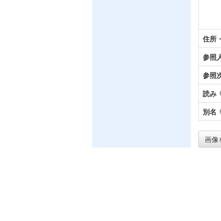
住所
参照
参照
読み
別名
画像