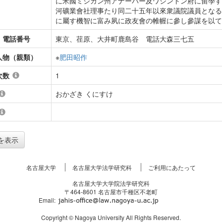
に米國ミシガン州アナーバー及ワシントン府に留學す
河礦業會社理事たり同二十五年以來衆議院議員となる
に屬す機智に富み夙に政友會の帷幄に參し參謀を以て
・電話番号
東京、荏原、大井町鹿島谷 電話大森三七五
人物（親類）
※
肥田昭作
次数
1
おかざき くにすけ
を表示
名古屋大学
名古屋大学法学研究科
ご利用にあたって
名古屋大学大学院法学研究科
〒464-8601 名古屋市千種区不老町
Email:
Copyright © Nagoya University All Rights Reserved.