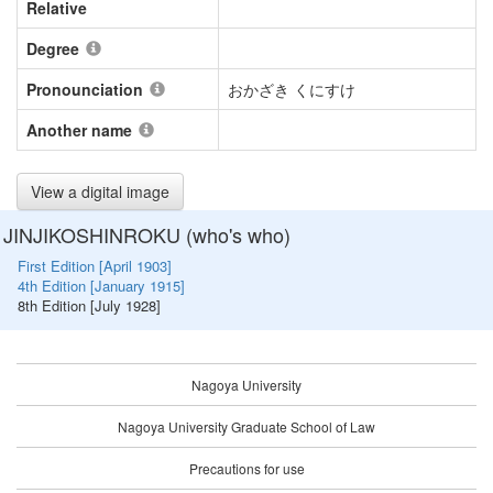
Relative
Degree
Pronounciation
おかざき くにすけ
Another name
View a digital image
JINJIKOSHINROKU (who's who)
First Edition [April 1903]
4th Edition [January 1915]
8th Edition [July 1928]
Nagoya University
Nagoya University Graduate School of Law
Precautions for use