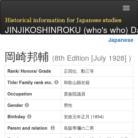
Historical information for Japanese studies
JINJIKOSHINROKU (who's who) D
Japanese
岡崎邦輔
(8th Edition [July 1928] )
Rank/ Honors/ Grade
正四位、勳三等
Title/ Family rank etc.
和歌山縣在籍
Occupation
貴族院議員
Gender
男性
Birthday
安政元年正月 (1854)
Parent and relation
長阪學彌の二男