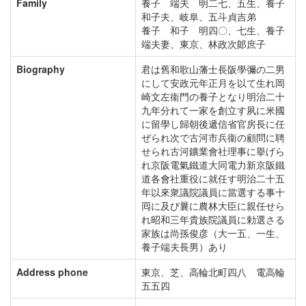
Family
養子 端夫 明二七、五生、養子
和子夫、岐阜、五斗貞吉弟
養子 和子 明四〇、七生、養子
端夫妻、東京、林政次郞庶子
Biography
君は舊和歌山藩士長阪學彌の二男
にして安政元年正月を以て生れ岡
崎文左衞門の養子となり明治二十
九年分れて一家を創立す夙に米國
に留學し歸朝後遞信省官房長に任
ぜられ次で古河市兵衞の顧問に聘
せられ古河鑛業會社理事に擧げら
れ京阪電氣鐵道大同電力新京阪鐵
道各會社重役に就任す明治二十五
年以來衆議院議員に當選する事十
囘に及び曩に農林大臣に親任せら
れ昭和三年貴族院議員に勅選さる
家族は尚孫俊彦（大一五、一生、
養子端夫長男）あり
Address phone
東京、芝、高輪北町四八 電高輪
五五四