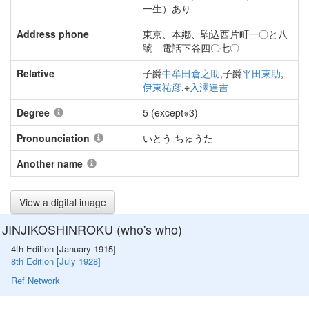
一生）あり
Address phone
東京、本鄕、駒込西片町一〇と八
號 電話下谷四〇七〇
Relative
子爵
中牟田倉之助
,子爵
平田東助
,
伊東祐彦
,※
入澤達吉
Degree
5 (except※3)
Pronounciation
いとう ちゅうた
Another name
View a digital image
JINJIKOSHINROKU (who's who)
4th Edition [January 1915]
8th Edition [July 1928]
Ref Network