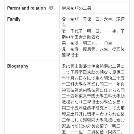
Parent and relation
伊東祐順の二男
Family
父 祐順 天保一四、六生、現戸
主
妻 千代子 明一四、一一生、子
爵中牟田倉之助四女
男 祐基 明三九、一〇生
兄 祐彦 慶應元、八生、從五位
醫學博士
Biography
君は舊山形藩士伊東祐順の二男に
して子爵平田東助の甥なり慶應三
年十月八日を以て生る明治二十五
年工科大學を卒業し同三十一年造
神宮技師兼内務技師に任せらる同
三十四年東京帝國大學工科大學助
教授となり工學博士の學位を受く
同三十五年建築學研究として支那
印度土耳其に留學を命せられ在留
三年にして歸朝同大學教授に進む
家族は前記の外長女菊子（明三
五、一一生）二男祐信（同四二、