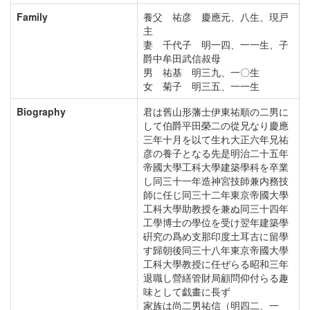
Family
養父 祐彦 慶應元、八生、現戸
主
妻 千代子 明一四、一一生、子
爵中牟田武信叔母
男 祐基 明三九、一〇生
女 菊子 明三五、一一生
Biography
君は舊山形藩士伊東祐順の二男に
して伯爵平田榮二の從兄なり慶應
三年十月を以て生れ大正六年兄祐
彦の養子となる先是明治二十五年
帝國大學工科大學建築學科を卒業
し同三十一年造神宮技師兼内務技
師に任じ同三十二年東京帝國大學
工科大學助教授を兼ぬ同三十四年
工學博士の學位を受け翌年建築學
硏究の爲め支那印度土耳古に留學
す歸朝後同三十八年東京帝國大學
工科大學教授に任ぜらる昭和三年
退職し營繕管財局顧問仰付らる趣
味として戯畫に長ず
家族は尚二男祐信（明四二、一