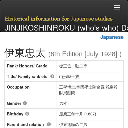
Historical information for Japanese studies
JINJIKOSHINROKU (who's who) D
Japanese
伊東忠太
(8th Edition [July 1928] )
Rank/ Honors/ Grade
從三位、勳二等
Title/ Family rank etc.
山形縣士族
Occupation
工學博士,帝國學士院會員,營繕營
財局顧問
Gender
男性
Birthday
慶應三年十月 (1867)
Parent and relation
伊東祐順の二男