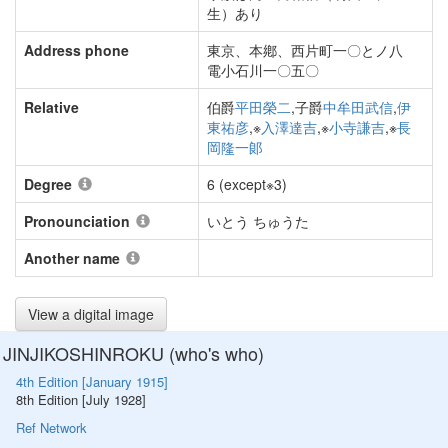
生）あり
Address phone
東京、本鄕、西片町一〇とノ八
電小石川一〇五〇
Relative
伯爵
平田榮二
,子爵
中牟田武信
,
伊
東祐彦
,※
入澤達吉
,※
小寺謙吉
,※
長
岡隆一郞
Degree
6 (except※3)
Pronounciation
いとう ちゅうた
Another name
View a digital image
JINJIKOSHINROKU (who's who)
4th Edition [January 1915]
8th Edition [July 1928]
Ref Network