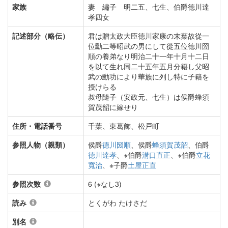
家族
妻 繡子 明二五、七生、伯爵德川達
孝四女
記述部分（略伝）
君は贈太政大臣德川家康の末葉故從一
位勳二等昭武の男にして從五位德川圀
順の養弟なり明治二十一年十月十二日
を以て生れ同二十五年五月分籍し父昭
武の勳功により華族に列し特に子籍を
授けらる
叔母隨子（安政元、七生）は侯爵蜂須
賀茂韶に嫁せり
住所・電話番号
千葉、東葛飾、松戸町
参照人物（親類）
侯爵
德川圀順
、侯爵
蜂須賀茂韶
、伯爵
德川達孝
、※伯爵
溝口直正
、※伯爵
立花
寬治
、※子爵
土屋正直
参照次数
6 (※なし3)
読み
とくがわ たけさだ
別名