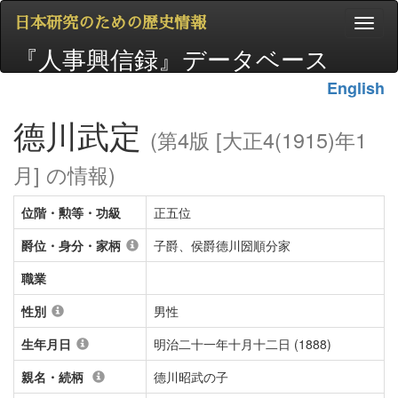
日本研究のための歴史情報
『人事興信録』データベース
English
德川武定
(第4版 [大正4(1915)年1
月] の情報)
位階・勲等・功級
正五位
爵位・身分・家柄
子爵、侯爵德川圀順分家
職業
性別
男性
生年月日
明治二十一年十月十二日 (1888)
親名・続柄
德川昭武の子